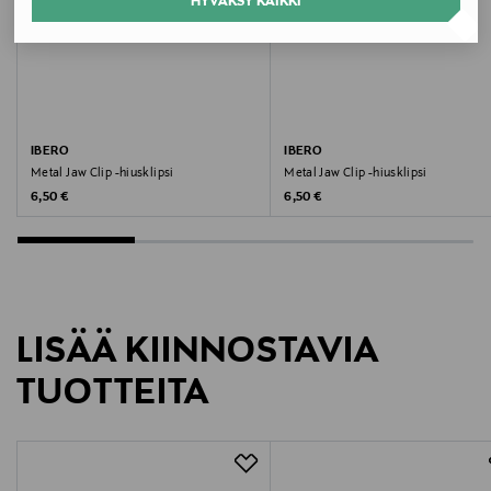
6413890016534
HYVÄKSY KAIKKI
Valmistaja
Transmeri Oy
Valmistajan osoite
IBERO
IBERO
Metal Jaw Clip -hiusklipsi
Metal Jaw Clip -hiusklipsi
Linnoitustie 2 A, 02600 Espoo, Finland
Original Price
Original Price
6,50 €
6,50 €
Digitaalinen osoite
kuluttajapalvelu@transmeri.fi
Avainsanat
LISÄÄ KIINNOSTAVIA
Ibero, hiusklipsi
TUOTTEITA