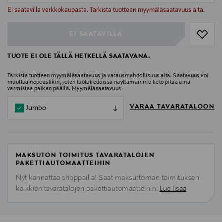
null
Ei saatavilla verkkokaupasta. Tarkista tuotteen myymäläsaatavuus alta.
EI SAATAVILLA
TUOTE EI OLE TÄLLÄ HETKELLÄ SAATAVANA.
Tarkista tuotteen myymäläsaatavuus ja varausmahdollisuus alta. Saatavuus voi
muuttua nopeastikin, joten tuotetiedoissa näyttämämme tieto pitää aina
varmistaa paikan päällä.
Myymäläsaatavuus
VARAA TAVARATALOON
Jumbo
MAKSUTON TOIMITUS TAVARATALOJEN
PAKETTIAUTOMAATTEIHIN
Nyt kannattaa shoppailla! Saat maksuttoman toimituksen
kaikkien tavaratalojen pakettiautomaatteihin.
Lue lisää