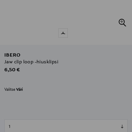
IBERO
Jaw clip loop -hiusklipsi
Original Price
6,50 €
Valitse
Väri
null