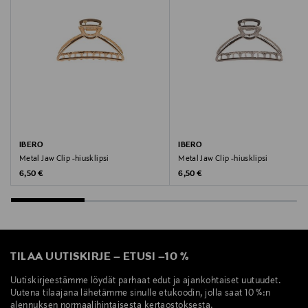
IBERO
IBERO
Metal Jaw Clip -hiusklipsi
Metal Jaw Clip -hiusklipsi
Original Price
Original Price
6,50 €
6,50 €
TILAA UUTISKIRJE
–
ETUSI
–
10 %
Uutiskirjeestämme löydät parhaat edut ja ajankohtaiset uutuudet.
Uutena tilaajana lähetämme sinulle etukoodin, jolla saat 10 %:n
alennuksen normaalihintaisesta kertaostoksesta.