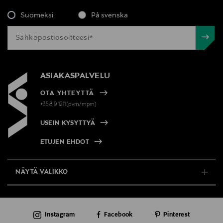
Suomeksi
På svenska
ASIAKASPALVELU
OTA YHTEYTTÄ
+358 9 1211(pvm/mpm)
USEIN KYSYTTYÄ
ETUJEN EHDOT
NÄYTÄ VALIKKO
TUKI & INFO
Instagram
Facebook
Pinterest
AJANKOHTAISTA