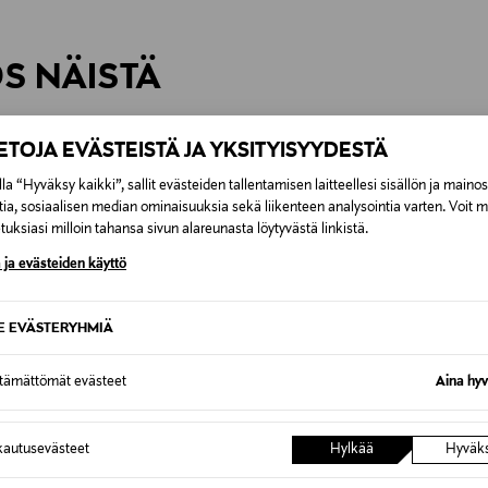
inen tilaukseesi. Voit palauttaa tilaamasi tuotteen 30 vuorokauden ku
0,00 € – 4,90 €
rvitse ilmoittaa palautuksesta etukäteen.
ÖS NÄISTÄ
7,90 €–50,00 € kuljetusyhtiöstä ja 
Alk. 6,90 €, kun toimitus on saatavi
IETOJA EVÄSTEISTÄ JA YKSITYISYYDESTÄ
la “Hyväksy kaikki”, sallit evästeiden tallentamisen laitteellesi sisällön ja maino
tia, sosiaalisen median ominaisuuksia sekä liikenteen analysointia varten. Voit 
uksiasi milloin tahansa sivun alareunasta löytyvästä linkistä.
 ja evästeiden käyttö
SE EVÄSTERYHMIÄ
ttämättömät evästeet
Aina hyv
autusevästeet
Hylkää
Hyväk