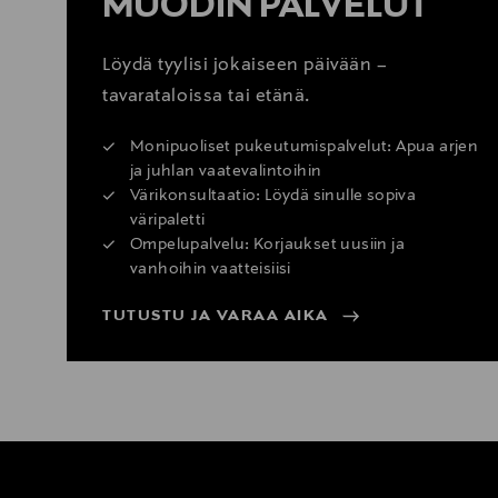
MUODIN PALVELUT
Löydä tyylisi jokaiseen päivään –
tavarataloissa tai etänä.
Monipuoliset pukeutumispalvelut: Apua arjen
ja juhlan vaatevalintoihin
Värikonsultaatio: Löydä sinulle sopiva
väripaletti
Ompelupalvelu: Korjaukset uusiin ja
vanhoihin vaatteisiisi
TUTUSTU JA VARAA AIKA