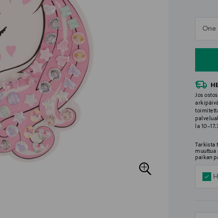
n
One 
n
H
Jos ostos
arkipäiv
toimitett
palvelua
la 10–17
Tarkista
muuttua 
paikan p
H