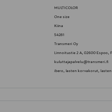
MULTICOLOR
One size
Kiina
54281
Transmeri Oy
Linnoitustie 2 A, 02600 Espoo, 
kuluttajapalvelu@transmeri.fi
ibero, lasten korvakorut, laste
0,00 €