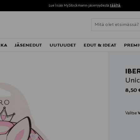
Lue lisää MyStockmann-jäsenyydestä
täältä
KKA
JÄSENEDUT
UUTUUDET
EDUT & IDEAT
PREMI
IBE
Unic
Origin
8,50 
Valitse
V