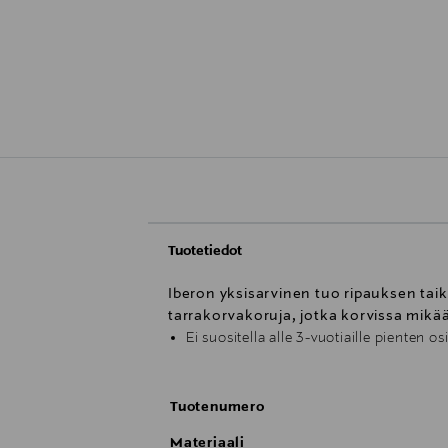
Tuotetiedot
Iberon yksisarvinen tuo ripauksen taik
tarrakorvakoruja, jotka korvissa mikä
Ei suositella alle 3-vuotiaille pienten os
Tuotenumero
Materiaali