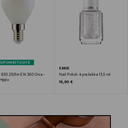
KUPONKITUOTE
ESSIE
 830 250lm E14 360 Oiva -
Nail Polish -kynsilakka 13.5 ml
amppu
Original Price
16,90 €
 Price