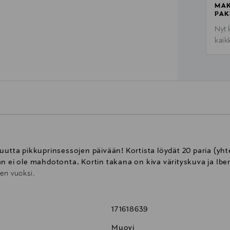
MAK
PAK
Nyt 
kaik
uutta pikkuprinsessojen päivään! Kortista löydät 20 paria (yh
än ei ole mahdotonta. Kortin takana on kiva värityskuva ja Ib
ien vuoksi.
171618639
Muovi