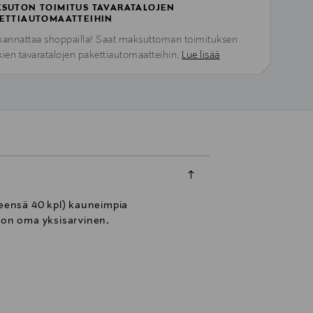
SUTON TOIMITUS TAVARATALOJEN
ETTIAUTOMAATTEIHIN
kannattaa shoppailla! Saat maksuttoman toimituksen
kien tavaratalojen pakettiautomaatteihin.
Lue lisää
teensä 40 kpl) kauneimpia
eron oma yksisarvinen.