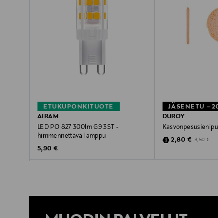
ETUKUPONKITUOTE
JÄSENETU –2
AIRAM
DUROY
LED PO 827 300lm G9 3ST -
Kasvonpesusienipur
himmennettävä lamppu
Discounted Pric
Original Pr
2,80 €
3,50 €
Original Price
5,90 €