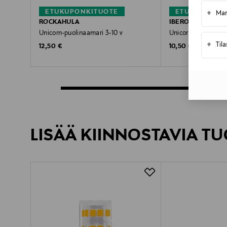
ETUKUPONKITUOTE
ETUKUPONKI
+
Mar
ROCKAHULA
IBERO
Unicorn-puolinaamari 3-10 v
Unicorn-kaulakoru 
+
Til
Original Price
Original Price
12,50 €
10,50 €
LISÄÄ KIINNOSTAVIA TU