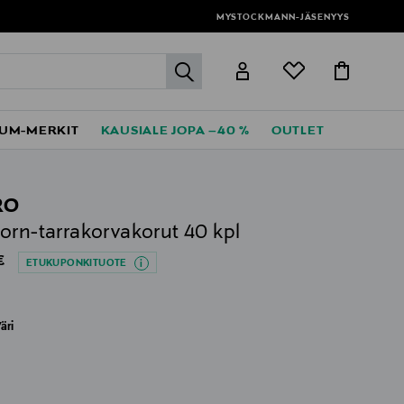
MYSTOCKMANN-JÄSENYYS
label.header.go
UM-MERKIT
KAUSIALE JOPA –40 %
OUTLET
RO
orn-tarrakorvakorut 40 kpl
al Price
€
ETUKUPONKITUOTE
äri