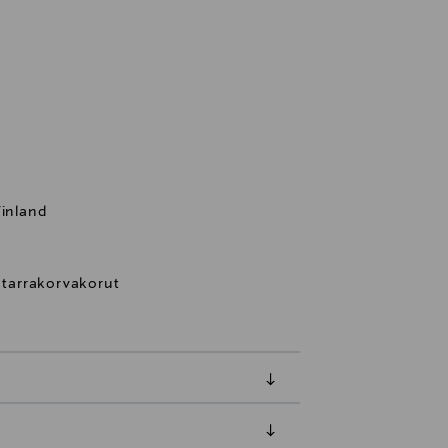
Finland
n tarrakorvakorut