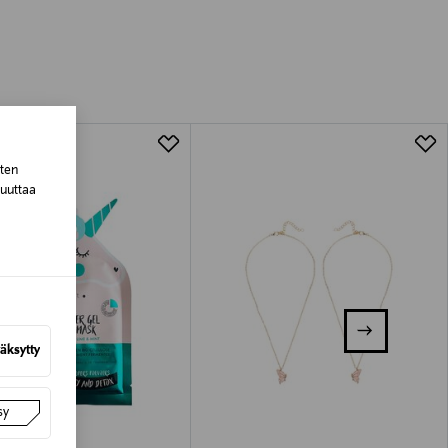
luessa tuotteen vastaanottamisesta.
tuotteen koosta riippuen
lla valittuun osoitteeseen.
sten
muuttaa
äksytty
sy