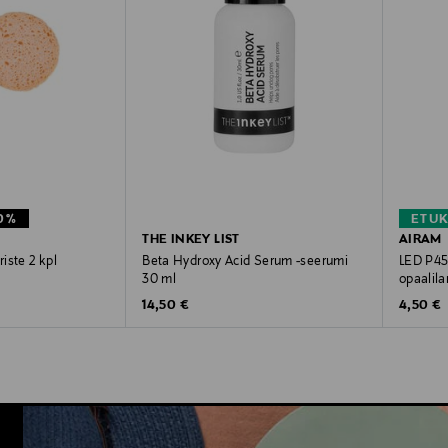
0%
ETU
THE INKEY LIST
AIRAM
iste 2 kpl
Beta Hydroxy Acid Serum -seerumi
LED P45
30 ml
opaalil
e
ice
Original Price
Original
14,50 €
4,50 €