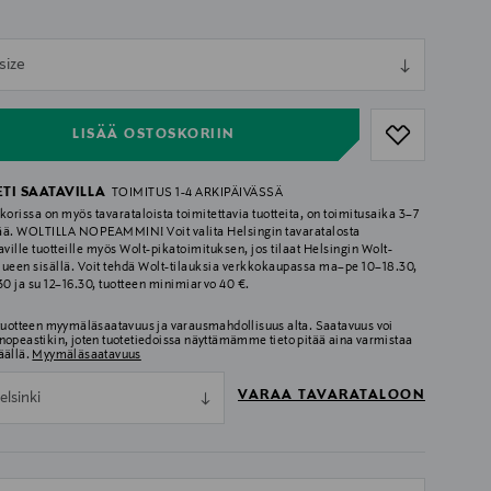
ull
size
ull
LISÄÄ OSTOSKORIIN
ETI SAATAVILLA
TOIMITUS 1-4 ARKIPÄIVÄSSÄ
korissa on myös tavarataloista toimitettavia tuotteita, on toimitusaika 3–7
ää. WOLTILLA NOPEAMMIN! Voit valita Helsingin tavaratalosta
aville tuotteille myös Wolt-pikatoimituksen, jos tilaat Helsingin Wolt-
lueen sisällä. Voit tehdä Wolt-tilauksia verkkokaupassa ma–pe 10–18.30,
.30 ja su 12–16.30, tuotteen minimiarvo 40 €.
 tuotteen myymäläsaatavuus ja varausmahdollisuus alta. Saatavuus voi
nopeastikin, joten tuotetiedoissa näyttämämme tieto pitää aina varmistaa
äällä.
Myymäläsaatavuus
VARAA TAVARATALOON
elsinki