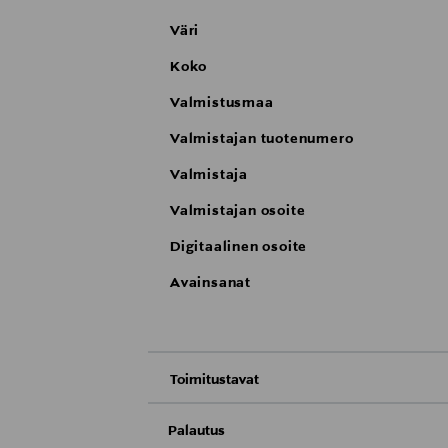
Väri
Koko
Valmistusmaa
Valmistajan tuotenumero
Valmistaja
Valmistajan osoite
Digitaalinen osoite
Avainsanat
Toimitustavat
Nouto tavaratalosta
Palautus