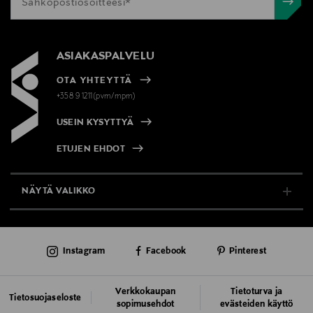
ASIAKASPALVELU
OTA YHTEYTTÄ
+358 9 1211(pvm/mpm)
USEIN KYSYTTYÄ
ETUJEN EHDOT
NÄYTÄ VALIKKO
TUKI & INFO
Instagram
Facebook
Pinterest
AJANKOHTAISTA
PALVELUT
Verkkokaupan
Tietoturva ja
Tietosuojaseloste
sopimusehdot
evästeiden käyttö