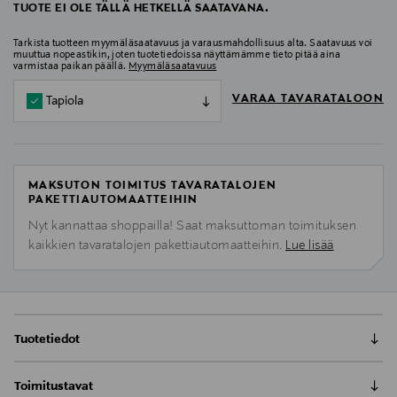
TUOTE EI OLE TÄLLÄ HETKELLÄ SAATAVANA.
Tarkista tuotteen myymäläsaatavuus ja varausmahdollisuus alta. Saatavuus voi
muuttua nopeastikin, joten tuotetiedoissa näyttämämme tieto pitää aina
varmistaa paikan päällä.
Myymäläsaatavuus
VARAA TAVARATALOON
Tapiola
MAKSUTON TOIMITUS TAVARATALOJEN
PAKETTIAUTOMAATTEIHIN
Nyt kannattaa shoppailla! Saat maksuttoman toimituksen
kaikkien tavaratalojen pakettiautomaatteihin.
Lue lisää
Tuotetiedot
Kevyt ja raikas hoitoaine, joka sopii kaikille
Toimitustavat
hiustyypeille. Sopii usein hiuksiaan peseville.