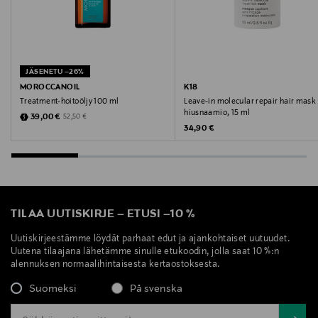
Valmistajan osoite
Lasikuja 2, 02780, Espoo, Finland
JÄSENETU –26%
Digitaalinen osoite
MOROCCANOIL
K18
Treatment-hoitoöljy 100 ml
Leave-in molecular repair hair mask 
info@idawargbeauty.se
hiusnaamio, 15 ml
Discounted Price
Original Price
39,00 €
52,50 €
Original Price
34,90 €
Avainsanat
Ida Warg, hoitoaine, hiukset
TILAA UUTISKIRJE
–
ETUSI
–
10 %
Uutiskirjeestämme löydät parhaat edut ja ajankohtaiset uutuudet.
Uutena tilaajana lähetämme sinulle etukoodin, jolla saat 10 %:n
alennuksen normaalihintaisesta kertaostoksesta.
Suomeksi
På svenska