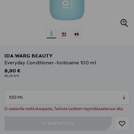
IDA WARG BEAUTY
Everyday Conditioner -hoitoaine 100 ml
Original Price
8,90 €
89,00 €/1l
null
null
Ei saatavilla verkkokaupasta. Tarkista tuotteen myymäläsaatavuus alta.
EI SAATAVILLA