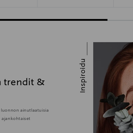
Inspiroidu
 trendit &
n luonnon ainutlaatuisia
e ajankohtaiset