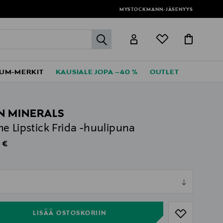
MYSTOCKMANN-JÄSENYYS
label.header.go
UM-MERKIT
KAUSIALE JOPA –40 %
OUTLET
N MINERALS
e Lipstick Frida -huulipuna
al Price
 €
ull
ull
LISÄÄ OSTOSKORIIN