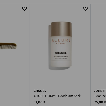
CHANEL
JULIET
ALLURE HOMME Deodorant Stick
Pear Inc
Original Price
Original
52,00 €
35,00 