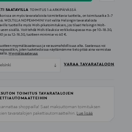
ETI SAATAVILLA
TOIMITUS 1-4 ARKIPÄIVÄSSÄ
korissa on myös tavarataloista toimitettavia tuotteita, on toimitusaika 3–7
ää. WOLTILLA NOPEAMMIN! Voit valita Helsingin tavaratalosta
aville tuotteille myös Wolt-pikatoimituksen, jos tilaat Helsingin Wolt-
lueen sisällä. Voit tehdä Wolt-tilauksia verkkokaupassa ma–pe 10–18.30,
.30 ja su 12–16.30, tuotteen minimiarvo 40 €.
 tuotteen myymäläsaatavuus ja varausmahdollisuus alta. Saatavuus voi
nopeastikin, joten tuotetiedoissa näyttämämme tieto pitää aina varmistaa
äällä.
Myymäläsaatavuus
VARAA TAVARATALOON
elsinki
SUTON TOIMITUS TAVARATALOJEN
ETTIAUTOMAATTEIHIN
kannattaa shoppailla! Saat maksuttoman toimituksen
kien tavaratalojen pakettiautomaatteihin.
Lue lisää