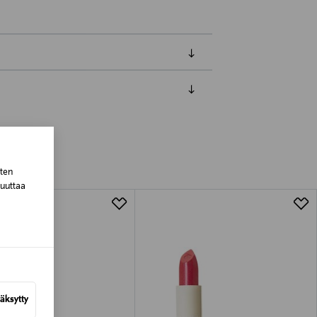
luessa tuotteen vastaanottamisesta.
van tuotteen sinetin tulee olla ehjä.
tuotteen koosta riippuen
sten
muuttaa
lla valittuun osoitteeseen.
äksytty