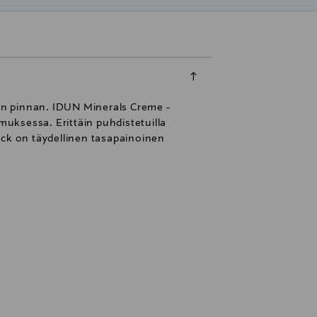
vän pinnan. IDUN Minerals Creme -
muksessa. Erittäin puhdistetuilla
tick on täydellinen tasapainoinen