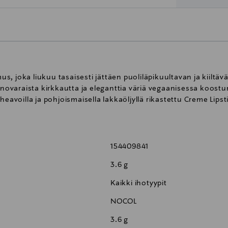
, joka liukuu tasaisesti jättäen puoliläpikuultavan ja kiiltä
ienovaraista kirkkautta ja eleganttia väriä vegaanisessa koostu
heavoilla ja pohjoismaisella lakkaöljyllä rikastettu Creme Lips
154409841
3.6 g
Kaikki ihotyypit
NOCOL
3.6 g