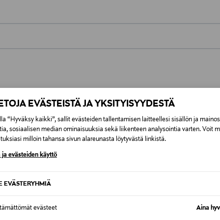
0,00 €
inen tilaukseesi. Voit palauttaa tilaamasi tuotteen 30 vuorokauden ku
0,00 € – 4,90 €
lee palauttaa avaamattomissa alkuperäispakkauksissaan ja palautetta
ÖS NÄISTÄ
IETOJA EVÄSTEISTÄ JA YKSITYISYYDESTÄ
7,90 €–50,00 € kuljetusyhtiöstä ja 
la “Hyväksy kaikki”, sallit evästeiden tallentamisen laitteellesi sisällön ja maino
tia, sosiaalisen median ominaisuuksia sekä liikenteen analysointia varten. Voit 
Alk. 6,90 €, kun toimitus on saatavi
uksiasi milloin tahansa sivun alareunasta löytyvästä linkistä.
 ja evästeiden käyttö
SE EVÄSTERYHMIÄ
ttämättömät evästeet
Aina hyv