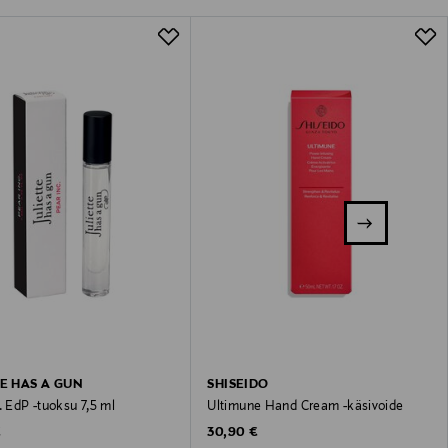
TE HAS A GUN
SHISEIDO
. EdP -tuoksu 7,5 ml
Ultimune Hand Cream -käsivoide
 Price
Original Price
€
30,90 €