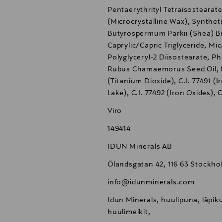
Pentaerythrityl Tetraisostearate
(Microcrystalline Wax), Synthe
Butyrospermum Parkii (Shea) Bu
Caprylic/Capric Triglyceride, Mic
Polyglyceryl-2 Diisostearate, Ph
Rubus Chamaemorus Seed Oil, Ma
(Titanium Dioxide), C.I. 77491 (I
Lake), C.I. 77492 (Iron Oxides), 
Viro
149414
IDUN Minerals AB
Ölandsgatan 42, 116 63 Stockh
info@idunminerals.com
Idun Minerals, huulipuna, läpik
huulimeikit,