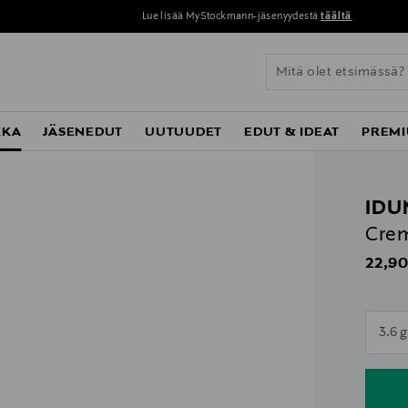
Lue lisää MyStockmann-jäsenyydestä
täältä
KKA
JÄSENEDUT
UUTUUDET
EDUT & IDEAT
PREMI
IDU
Crem
Origin
22,90
n
3.6 g
n