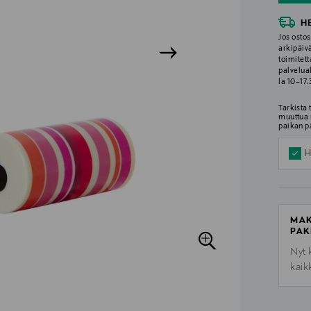
H
Jos ostos
arkipäiv
toimitett
palvelua
la 10–17
Tarkista
muuttua 
paikan p
H
MAK
PAK
Nyt 
kaik