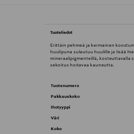
Tuotetiedot
Erittäin pehmeä ja kermainen koostumus
huulipuna sulautuu huulille ja lisää h
mineraalipigmenteillä, kosteuttavalla s
sekoitus hoitavaa kauneutta.
Tuotenumero
Pakkauskoko
Ihotyyppi
Väri
Koko