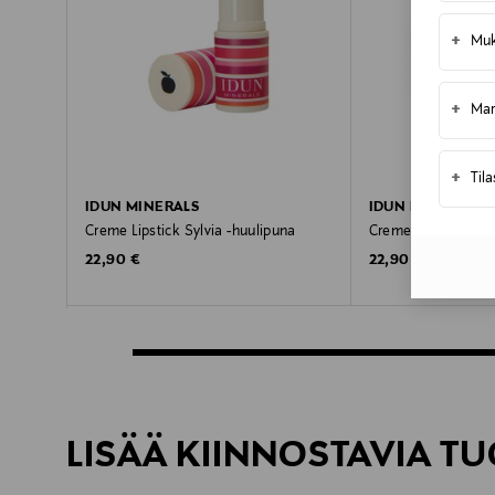
+
Muk
+
Mar
+
Til
IDUN MINERALS
IDUN MINERALS
Creme Lipstick Sylvia -huulipuna
Creme Lipstick Elis
Original Price
Original Price
22,90 €
22,90 €
LISÄÄ KIINNOSTAVIA TU