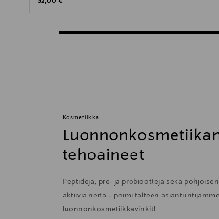
Original Price
32,00 €
Kosmetiikka
Luonnonkosmetiikan
tehoaineet
Peptidejä, pre- ja probiootteja sekä pohjoise
aktiiviaineita – poimi talteen asiantuntijamm
luonnonkosmetiikkavinkit!