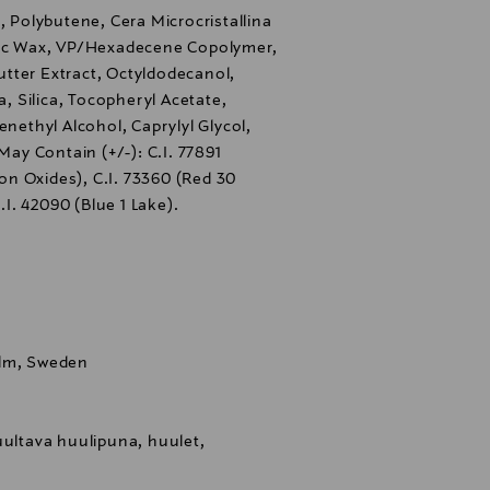
, Polybutene, Cera Microcristallina
tic Wax, VP/Hexadecene Copolymer,
tter Extract, Octyldodecanol,
a, Silica, Tocopheryl Acetate,
enethyl Alcohol, Caprylyl Glycol,
y Contain (+/-): C.I. 77891
ron Oxides), C.I. 73360 (Red 30
C.I. 42090 (Blue 1 Lake).
olm, Sweden
uultava huulipuna, huulet,