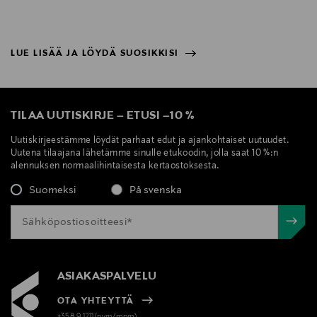
LUE LISÄÄ JA LÖYDÄ SUOSIKKISI
NÄYTÄ VÄHEMMÄN
LUE LISÄÄ JA LÖYDÄ SUOSIKKISI
TILAA UUTISKIRJE
–
ETUSI
–
10 %
Uutiskirjeestämme löydät parhaat edut ja ajankohtaiset uutuudet.
Uutena tilaajana lähetämme sinulle etukoodin, jolla saat 10 %:n
alennuksen normaalihintaisesta kertaostoksesta.
Suomeksi
På svenska
ASIAKASPALVELU
OTA YHTEYTTÄ
+358 9 1211(pvm/mpm)