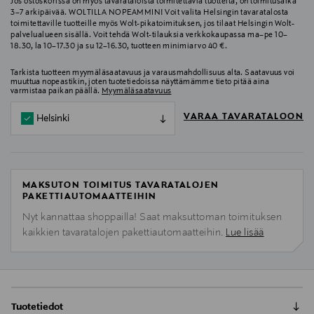
Jos ostoskorissa on myös tavarataloista toimitettavia tuotteita, on toimitusaika
3–7 arkipäivää. WOLTILLA NOPEAMMIN! Voit valita Helsingin tavaratalosta
toimitettaville tuotteille myös Wolt-pikatoimituksen, jos tilaat Helsingin Wolt-
palvelualueen sisällä. Voit tehdä Wolt-tilauksia verkkokaupassa ma–pe 10–
18.30, la 10–17.30 ja su 12–16.30, tuotteen minimiarvo 40 €.
Tarkista tuotteen myymäläsaatavuus ja varausmahdollisuus alta. Saatavuus voi
muuttua nopeastikin, joten tuotetiedoissa näyttämämme tieto pitää aina
varmistaa paikan päällä.
Myymäläsaatavuus
VARAA TAVARATALOON
Helsinki
MAKSUTON TOIMITUS TAVARATALOJEN
PAKETTIAUTOMAATTEIHIN
Nyt kannattaa shoppailla! Saat maksuttoman toimituksen
kaikkien tavaratalojen pakettiautomaatteihin.
Lue lisää
Tuotetiedot