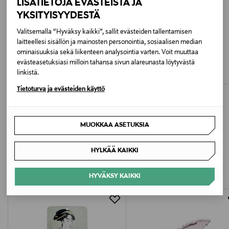
Väri
LISÄTIETOJA EVÄSTEISTÄ JA
YKSITYISYYDESTÄ
NOCOL
Valitsemalla “Hyväksy kaikki”, sallit evästeiden tallentamisen
Koko
laitteellesi sisällön ja mainosten personointia, sosiaalisen median
PATYKA
AIVA
ominaisuuksia sekä liikenteen analysointia varten. Voit muuttaa
Soothing Cream -kasvovoide
The Cream -kasvovoide
30 ml
evästeasetuksiasi milloin tahansa sivun alareunasta löytyvästä
Original Price
Original Price
25,90 €
43,90 €
linkistä.
Ainesosaluettelo
Tietoturva ja evästeiden käyttö
Aqua / Water, Ethylhexyl Salicylate, Octocrylene,
Butylene Glycol, Octyldodecyl Neopentanoate, Butyl
MUOKKAA ASETUKSIA
Methoxydibenzoylmethane, Bis-Ethylhexyloxyphenol
Methoxyphenyl Triazine, Niacinamide, Hydrogenated
LISÄÄ KIINNOSTAVIA
Ethylhexyl Olivate, Hydroxyethyl Acrylate/Sodium
HYLKÄÄ KAIKKI
TUOTTEITA
Acryloyldimethyl Taurate Copolymer, Glycerin,
Phenoxyethanol, Sodium Stearoyl Glutamate,
HYVÄKSY KAIKKI
Cetearyl Alcohol, Ethylhexylglycerin, Polyisobutene,
Tocopheryl Acetate, PEG-7 Trimethylolpropane
Coconut Ether, Hydrogenated Olive Oil
Unsaponifiables, Disodium EDTA, Acrylates/C10-30