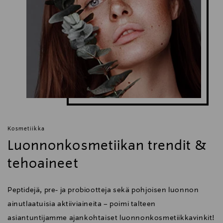
info@idunminerals.com
Avainsanat
Idun Minerals, kasvovoide, voide, kosteusvoide,
ihonhoito, vegaaninen kasvovoide
Kosmetiikka
Luonnonkosmetiikan trendit &
tehoaineet
Peptidejä, pre- ja probiootteja sekä pohjoisen luonnon
ainutlaatuisia aktiiviaineita – poimi talteen
asiantuntijamme ajankohtaiset luonnonkosmetiikkavinkit!