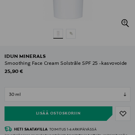
IDUN MINERALS
Smoothing Face Cream Solstråle SPF 25 -kasvovoide
Original Price
25,90 €
null
null
LISÄÄ OSTOSKORIIN
HETI SAATAVILLA
TOIMITUS 1-4 ARKIPÄIVÄSSÄ