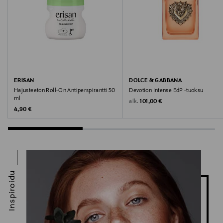
(+/-): C.I. 77499 (Iron Oxides).
Valmistusmaa
Viro
Valmistajan tuotenumero
ERISAN
DOLCE & GABBANA
149372
Hajusteeton Roll-On Antiperspirantti 50
Devotion Intense EdP -tuoksu
ml
Original Price
alk.
101,00 €
Valmistaja
Original Price
4,90 €
IDUN Minerals AB
Valmistajan osoite
Ölandsgatan 42, 116 63 Stockholm, Sweden
Inspiroidu
Digitaalinen osoite
info@idunminerals.com