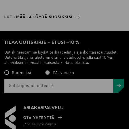
LUE LISÄÄ JA LÖYDÄ SUOSIKKISI
NÄYTÄ VÄHEMMÄN
LUE LISÄÄ JA LÖYDÄ SUOSIKKISI
TILAA UUTISKIRJE
–
ETUSI
–
10 %
Uutiskirjeestämme löydät parhaat edut ja ajankohtaiset uutuudet.
Uutena tilaajana lähetämme sinulle etukoodin, jolla saat 10 %:n
alennuksen normaalihintaisesta kertaostoksesta.
Suomeksi
På svenska
ASIAKASPALVELU
OTA YHTEYTTÄ
+358 9 1211(pvm/mpm)