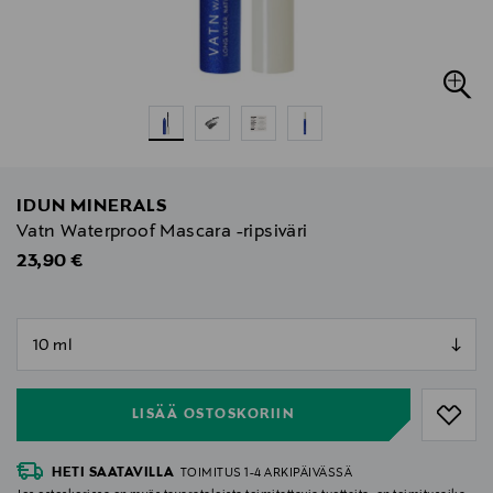
IDUN MINERALS
Vatn Waterproof Mascara -ripsiväri
Original Price
23,90 €
null
null
LISÄÄ OSTOSKORIIN
HETI SAATAVILLA
TOIMITUS 1-4 ARKIPÄIVÄSSÄ