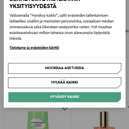
Meikkityyppi
YKSITYISYYDESTÄ
Vedenkestävä
Valitsemalla “Hyväksy kaikki”, sallit evästeiden tallentamisen
laitteellesi sisällön ja mainosten personointia, sosiaalisen median
Väri
IDUN MINERALS
IDUN MINERALS
ominaisuuksia sekä liikenteen analysointia varten. Voit muuttaa
Magna Mascara -ripsiväri
Vatn Volume Mascara 38°C -ripsivär
evästeasetuksiasi milloin tahansa sivun alareunasta löytyvästä
NOCOL
Original Price
Original Price
23,90 €
23,90 €
linkistä.
Koko
Tietoturva ja evästeiden käyttö
10 ml
MUOKKAA ASETUKSIA
Ainesosaluettelo
LISÄÄ KIINNOSTAVIA
Aqua / Water, PPG-17/IPDI/DMPA Copolymer, Kaolin,
HYLKÄÄ KAIKKI
TUOTTEITA
Cera Alba / Beeswax, Polyurethane-35, Jojoba Wax
PEG-120 Esters, Methylpropanediol, Mica, Caprylyl
HYVÄKSY KAIKKI
Glycol, Phenoxyethanol, Sorbitol, Potassium Sorbate,
Cellulose, Hectorite, Xanthan Gum, Citric Acid,
Panthenol, Tocopherol, Caprylhydroxamic Acid,
Glycerin, Phenylpropanol, Tropolone, May Contain