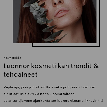
Avainsanat
Idun Minerals, vedenkestävä ripsiväri, ripset,
silmämeikki, silmät,
Kosmetiikka
Luonnonkosmetiikan trendit &
tehoaineet
Peptidejä, pre- ja probiootteja sekä pohjoisen luonnon
ainutlaatuisia aktiiviaineita – poimi talteen
asiantuntijamme ajankohtaiset luonnonkosmetiikkavinkit!