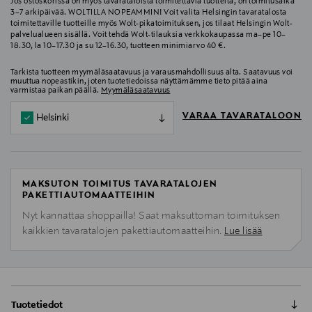
Jos ostoskorissa on myös tavarataloista toimitettavia tuotteita, on toimitusaika
3–7 arkipäivää. WOLTILLA NOPEAMMIN! Voit valita Helsingin tavaratalosta
toimitettaville tuotteille myös Wolt-pikatoimituksen, jos tilaat Helsingin Wolt-
palvelualueen sisällä. Voit tehdä Wolt-tilauksia verkkokaupassa ma–pe 10–
18.30, la 10–17.30 ja su 12–16.30, tuotteen minimiarvo 40 €.
Tarkista tuotteen myymäläsaatavuus ja varausmahdollisuus alta. Saatavuus voi
muuttua nopeastikin, joten tuotetiedoissa näyttämämme tieto pitää aina
varmistaa paikan päällä.
Myymäläsaatavuus
VARAA TAVARATALOON
Helsinki
MAKSUTON TOIMITUS TAVARATALOJEN
PAKETTIAUTOMAATTEIHIN
Nyt kannattaa shoppailla! Saat maksuttoman toimituksen
kaikkien tavaratalojen pakettiautomaatteihin.
Lue lisää
Tuotetiedot