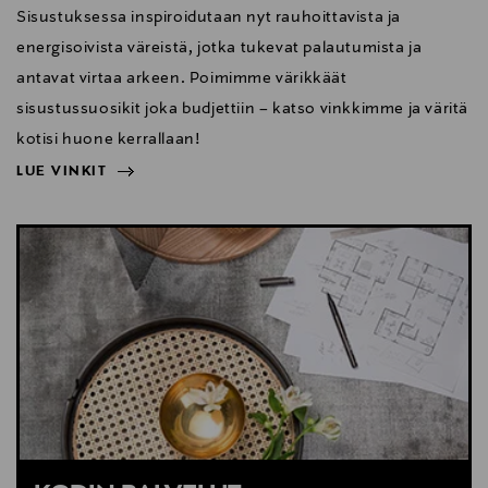
Sisustuksessa inspiroidutaan nyt rauhoittavista ja
energisoivista väreistä, jotka tukevat palautumista ja
antavat virtaa arkeen. Poimimme värikkäät
sisustussuosikit joka budjettiin – katso vinkkimme ja väritä
kotisi huone kerrallaan!
LUE VINKIT
NÄYTÄ VÄHEMMÄN
LUE VINKIT