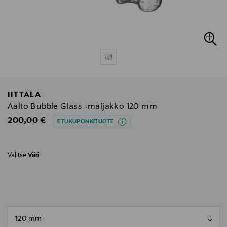
IITTALA
Aalto Bubble Glass -maljakko 120 mm
Original Price
200,00 €
ETUKUPONKITUOTE
Valitse
Väri
null
null