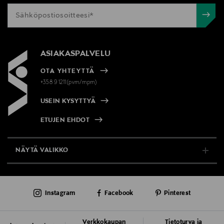
ASIAKASPALVELU
OTA YHTEYTTÄ
+358 9 1211(pvm/mpm)
USEIN KYSYTTYÄ
ETUJEN EHDOT
NÄYTÄ VALIKKO
TUKI & INFO
Instagram
Facebook
Pinterest
AJANKOHTAISTA
PALVELUT
Verkkokaupan
Tietoturva ja