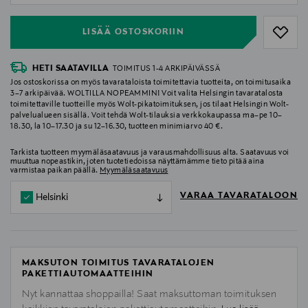
LISÄÄ OSTOSKORIIN
HETI SAATAVILLA
TOIMITUS 1-4 ARKIPÄIVÄSSÄ
Jos ostoskorissa on myös tavarataloista toimitettavia tuotteita, on toimitusaika
3–7 arkipäivää. WOLTILLA NOPEAMMIN! Voit valita Helsingin tavaratalosta
toimitettaville tuotteille myös Wolt-pikatoimituksen, jos tilaat Helsingin Wolt-
palvelualueen sisällä. Voit tehdä Wolt-tilauksia verkkokaupassa ma–pe 10–
18.30, la 10–17.30 ja su 12–16.30, tuotteen minimiarvo 40 €.
Tarkista tuotteen myymäläsaatavuus ja varausmahdollisuus alta. Saatavuus voi
muuttua nopeastikin, joten tuotetiedoissa näyttämämme tieto pitää aina
varmistaa paikan päällä.
Myymäläsaatavuus
VARAA TAVARATALOON
Helsinki
MAKSUTON TOIMITUS TAVARATALOJEN
PAKETTIAUTOMAATTEIHIN
Nyt kannattaa shoppailla! Saat maksuttoman toimituksen