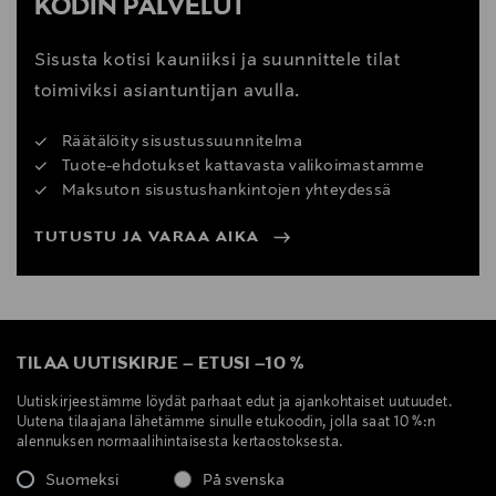
KODIN PALVELUT
Sisusta kotisi kauniiksi ja suunnittele tilat
toimiviksi asiantuntijan avulla.
Räätälöity sisustussuunnitelma
Tuote-ehdotukset kattavasta valikoimastamme
Maksuton sisustushankintojen yhteydessä
TUTUSTU JA VARAA AIKA
TILAA UUTISKIRJE
–
ETUSI
–
10 %
Uutiskirjeestämme löydät parhaat edut ja ajankohtaiset uutuudet.
Uutena tilaajana lähetämme sinulle etukoodin, jolla saat 10 %:n
alennuksen normaalihintaisesta kertaostoksesta.
Suomeksi
På svenska