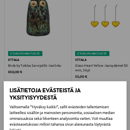
Väri
ROSE
Koko
One size
ETUKUPONKITUOTE
ETUKUPONKITUOTE
Valmistusmaa
IITTALA
IITTALA
Birds by Toikka Sarvipöllö -lasilintu
Glass Heart Yellow -lasisydämet 50
Kiina
mm, 3 kpl
Original Price
650,00 €
Original Price
55,00 €
Valmistajan tuotenumero
LISÄTIETOJA EVÄSTEISTÄ JA
1086373
YKSITYISYYDESTÄ
Valmistaja
Valitsemalla “Hyväksy kaikki”, sallit evästeiden tallentamisen
laitteellesi sisällön ja mainosten personointia, sosiaalisen median
LISÄÄ KIINNOSTAVIA
Fiskars Oyj
ominaisuuksia sekä liikenteen analysointia varten. Voit muuttaa
evästeasetuksiasi milloin tahansa sivun alareunasta löytyvästä
TUOTTEITA
Valmistajan osoite