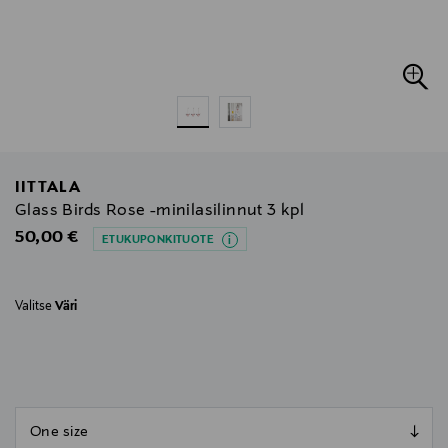
IITTALA
Glass Birds Rose -minilasilinnut 3 kpl
Original Price
50,00 €
ETUKUPONKITUOTE
Valitse
Väri
null
null