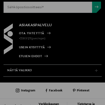
ASIAKASPALVELU
OTA YHTEYTTÄ
+358 9 1211(pvm/mpm)
USEIN KYSYTTYÄ
ETUJEN EHDOT
NÄYTÄ VALIKKO
TUKI & INFO
Instagram
Facebook
Pinterest
AJANKOHTAISTA
PALVELUT
Verkkokaupan
Tietoturva ja