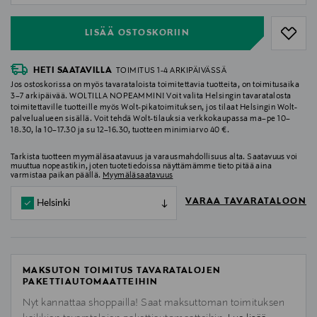
LISÄÄ OSTOSKORIIN
HETI SAATAVILLA
TOIMITUS 1-4 ARKIPÄIVÄSSÄ
Jos ostoskorissa on myös tavarataloista toimitettavia tuotteita, on toimitusaika
3–7 arkipäivää. WOLTILLA NOPEAMMIN! Voit valita Helsingin tavaratalosta
toimitettaville tuotteille myös Wolt-pikatoimituksen, jos tilaat Helsingin Wolt-
palvelualueen sisällä. Voit tehdä Wolt-tilauksia verkkokaupassa ma–pe 10–
18.30, la 10–17.30 ja su 12–16.30, tuotteen minimiarvo 40 €.
Tarkista tuotteen myymäläsaatavuus ja varausmahdollisuus alta. Saatavuus voi
muuttua nopeastikin, joten tuotetiedoissa näyttämämme tieto pitää aina
varmistaa paikan päällä.
Myymäläsaatavuus
VARAA TAVARATALOON
Helsinki
MAKSUTON TOIMITUS TAVARATALOJEN
PAKETTIAUTOMAATTEIHIN
Nyt kannattaa shoppailla! Saat maksuttoman toimituksen