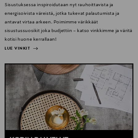
Sisustuksessa inspiroidutaan nyt rauhoittavista ja
energisoivista väreistä, jotka tukevat palautumista ja
antavat virtaa arkeen. Poimimme värikkäät
sisustussuosikit joka budjettiin – katso vinkkimme ja väritä
kotisi huone kerrallaan!
LUE VINKIT
NÄYTÄ VÄHEMMÄN
LUE VINKIT