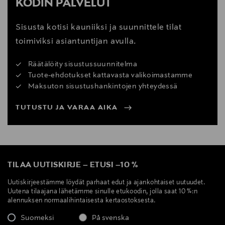
KODIN PALVELUT
Sisusta kotisi kauniiksi ja suunnittele tilat
toimiviksi asiantuntijan avulla.
Räätälöity sisustussuunnitelma
Tuote-ehdotukset kattavasta valikoimastamme
Maksuton sisustushankintojen yhteydessä
TUTUSTU JA VARAA AIKA
TILAA UUTISKIRJE
–
ETUSI
–
10 %
Uutiskirjeestämme löydät parhaat edut ja ajankohtaiset uutuudet.
Uutena tilaajana lähetämme sinulle etukoodin, jolla saat 10 %:n
alennuksen normaalihintaisesta kertaostoksesta.
Suomeksi
På svenska