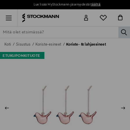
Lue lisää MyStockmann-jäsenyydestä
täältä
Menu
la
ETSI KAIKKI
NAISET
MIEHET
LAPSET
KOTI
KOSMETIIK
Koti
Sisustus
Koriste-esineet
Koriste- & lahjaesineet
ETUKUPONKITUOTE