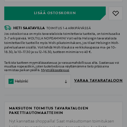
LISÄÄ OSTOSKORIIN
HETI SAATAVILLA
TOIMITUS 1-4 ARKIPÄIVÄSSÄ
Jos ostoskorissa on myös tavarataloista toimitettavia tuotteita, on toimitusaika
3–7 arkipäivää. WOLTILLA NOPEAMMIN! Voit valita Helsingin tavaratalosta
toimitettaville tuotteille myös Wolt-pikatoimituksen, jos tilaat Helsingin Wolt-
palvelualueen sisällä. Voit tehdä Wolt-tilauksia verkkokaupassa ma–pe 10–
18.30, la 10–17.30 ja su 12–16.30, tuotteen minimiarvo 40 €.
Tarkista tuotteen myymäläsaatavuus ja varausmahdollisuus alta. Saatavuus voi
muuttua nopeastikin, joten tuotetiedoissa näyttämämme tieto pitää aina
varmistaa paikan päällä.
Myymäläsaatavuus
VARAA TAVARATALOON
Helsinki
MAKSUTON TOIMITUS TAVARATALOJEN
PAKETTIAUTOMAATTEIHIN
Nyt kannattaa shoppailla! Saat maksuttoman toimituksen