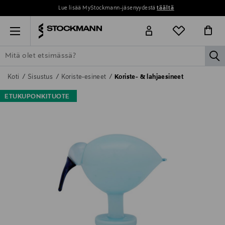
Lue lisää MyStockmann-jäsenyydestä
täältä
Menu
la
ETSI KAIKKI
NAISET
MIEHET
LAPSET
KOTI
KOSMETIIK
Koti
Sisustus
Koriste-esineet
Koriste- & lahjaesineet
ETUKUPONKITUOTE