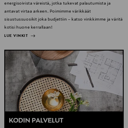
energisoivista väreistä, jotka tukevat palautumista ja
antavat virtaa arkeen. Poimimme värikkäät
sisustussuosikit joka budjettiin – katso vinkkimme ja väritä
kotisi huone kerrallaan!
LUE VINKIT
NÄYTÄ VÄHEMMÄN
LUE VINKIT
KODIN PALVELUT