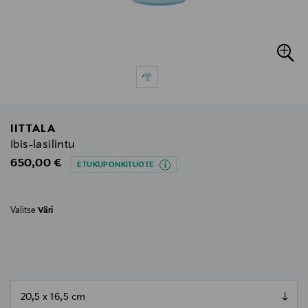
IITTALA
Ibis-lasilintu
Original Price
650,00 €
ETUKUPONKITUOTE
Valitse
Väri
null
null