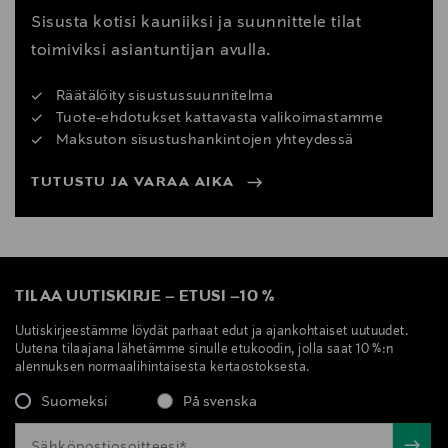
Sisusta kotisi kauniiksi ja suunnittele tilat
toimiviksi asiantuntijan avulla.
Räätälöity sisustussuunnitelma
Tuote-ehdotukset kattavasta valikoimastamme
Maksuton sisustushankintojen yhteydessä
TUTUSTU JA VARAA AIKA
TILAA UUTISKIRJE
–
ETUSI
–
10 %
Uutiskirjeestämme löydät parhaat edut ja ajankohtaiset uutuudet.
Uutena tilaajana lähetämme sinulle etukoodin, jolla saat 10 %:n
alennuksen normaalihintaisesta kertaostoksesta.
Suomeksi
På svenska