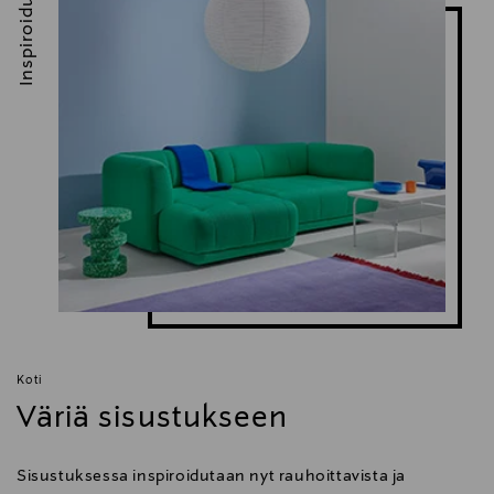
Inspiroidu
Digitaalinen osoite
consumercare.finland@fiskars.com
Avainsanat
lasilintu, koriste-esine, taideteos, Iittala, Birds by
Toikka, ibis
Koti
Väriä sisustukseen
Sisustuksessa inspiroidutaan nyt rauhoittavista ja