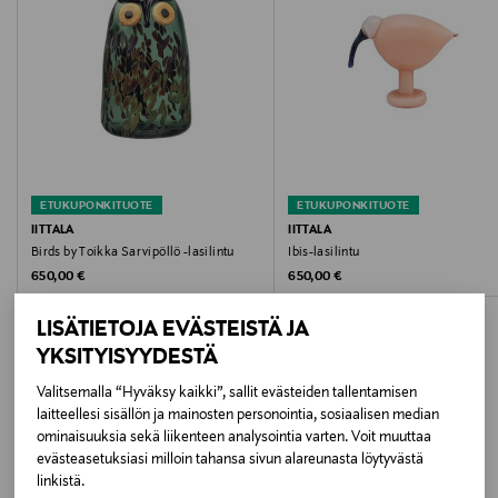
Hoito-ohjeet
Pyyhi kostealla liinalla
Kokotiedot
20,5 x 16,5 cm
ETUKUPONKITUOTE
ETUKUPONKITUOTE
Leveys
IITTALA
IITTALA
Birds by Toikka Sarvipöllö -lasilintu
Ibis-lasilintu
20.5 cm
Original Price
Original Price
650,00 €
650,00 €
Korkeus
LISÄTIETOJA EVÄSTEISTÄ JA
16.5 cm
YKSITYISYYDESTÄ
Valitsemalla “Hyväksy kaikki”, sallit evästeiden tallentamisen
Paino
laitteellesi sisällön ja mainosten personointia, sosiaalisen median
LISÄÄ KIINNOSTAVIA
ominaisuuksia sekä liikenteen analysointia varten. Voit muuttaa
810 g
evästeasetuksiasi milloin tahansa sivun alareunasta löytyvästä
TUOTTEITA
linkistä.
Väri