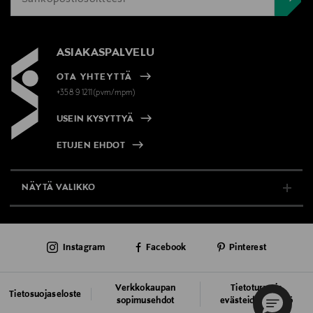
ASIAKASPALVELU
OTA YHTEYTTÄ
+358 9 1211(pvm/mpm)
USEIN KYSYTTYÄ
ETUJEN EHDOT
NÄYTÄ VALIKKO
TUKI & INFO
Instagram
Facebook
Pinterest
AJANKOHTAISTA
PALVELUT
Verkkokaupan
Tietoturva ja
Tietosuojaseloste
sopimusehdot
evästeiden käyttö