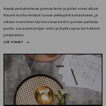
Kaada pirskahtelevaa juomaa lasiin ja juhlat voivat alkaa!
Kauniit kuohuviinilasit tuovat ylellisyyttä kattaukseen, ja
oikean muotoinen lasi korostaa kunkin juoman parhaita
puolia. Lue asiantuntijan vinkit ja löydä sopiva lasi kaikkiin
juhlahetkiin.
LUE VINKIT
NÄYTÄ VÄHEMMÄN
LUE VINKIT