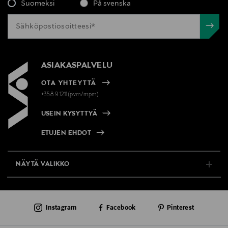
Suomeksi
På svenska
ASIAKASPALVELU
OTA YHTEYTTÄ
+358 9 1211(pvm/mpm)
USEIN KYSYTTYÄ
ETUJEN EHDOT
NÄYTÄ VALIKKO
TUKI & INFO
Instagram
Facebook
Pinterest
AJANKOHTAISTA