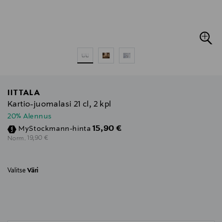
IITTALA
Kartio-juomalasi 21 cl, 2 kpl
20% Alennus
Discounted Price
15,90 €
MyStockmann-hinta
Original Price
19,90 €
Norm.
Valitse
Väri