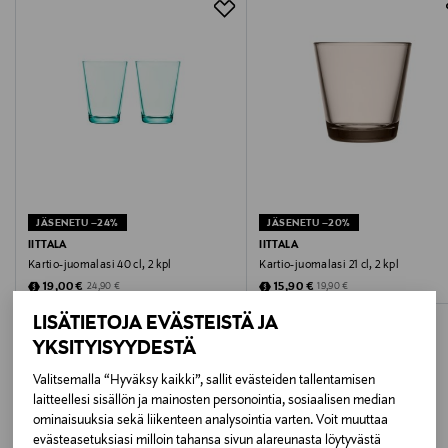
osoitteeseen.
Valmistetaan Iittalan lasitehtaalla Suomessa, eli se on
lähituotantoa.
Materiaali
Lasia
Hoito-ohjeet
Konepesu
JÄSENETU –24%
JÄSENETU –20%
IITTALA
IITTALA
Väri
Kartio-juomalasi 40 cl, 2 kpl
Kartio-juomalasi 21 cl, 2 kpl
Discounted Price
Discounted Price
Original Price
Original Price
19,00 €
15,90 €
24,90 €
19,90 €
KIRKAS
LISÄTIETOJA EVÄSTEISTÄ JA
Koko
YKSITYISYYDESTÄ
21 cl
Valitsemalla “Hyväksy kaikki”, sallit evästeiden tallentamisen
laitteellesi sisällön ja mainosten personointia, sosiaalisen median
LISÄÄ KIINNOSTAVIA
ominaisuuksia sekä liikenteen analysointia varten. Voit muuttaa
Valmistusmaa
evästeasetuksiasi milloin tahansa sivun alareunasta löytyvästä