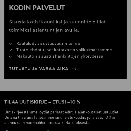
KODIN PALVELUT
Sisusta kotisi kauniiksi ja suunnittele tilat
toimiviksi asiantuntijan avulla.
Räätälöity sisustussuunnitelma
Tuote-ehdotukset kattavasta valikoimastamme
Maksuton sisustushankintojen yhteydessä
TUTUSTU JA VARAA AIKA
TILAA UUTISKIRJE
–
ETUSI
–
10 %
Uutiskirjeestämme löydät parhaat edut ja ajankohtaiset uutuudet.
Uutena tilaajana lähetämme sinulle etukoodin, jolla saat 10 %:n
alennuksen normaalihintaisesta kertaostoksesta.