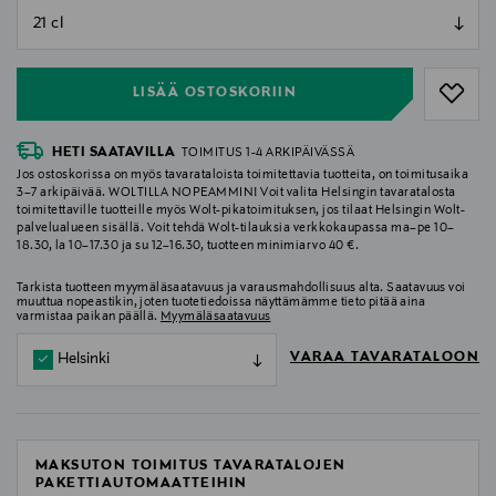
null
null
LISÄÄ OSTOSKORIIN
HETI SAATAVILLA
TOIMITUS 1-4 ARKIPÄIVÄSSÄ
Jos ostoskorissa on myös tavarataloista toimitettavia tuotteita, on toimitusaika
3–7 arkipäivää. WOLTILLA NOPEAMMIN! Voit valita Helsingin tavaratalosta
toimitettaville tuotteille myös Wolt-pikatoimituksen, jos tilaat Helsingin Wolt-
palvelualueen sisällä. Voit tehdä Wolt-tilauksia verkkokaupassa ma–pe 10–
18.30, la 10–17.30 ja su 12–16.30, tuotteen minimiarvo 40 €.
Tarkista tuotteen myymäläsaatavuus ja varausmahdollisuus alta. Saatavuus voi
muuttua nopeastikin, joten tuotetiedoissa näyttämämme tieto pitää aina
varmistaa paikan päällä.
Myymäläsaatavuus
VARAA TAVARATALOON
Helsinki
MAKSUTON TOIMITUS TAVARATALOJEN
PAKETTIAUTOMAATTEIHIN