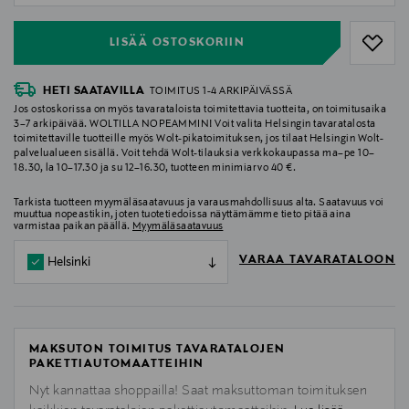
LISÄÄ OSTOSKORIIN
HETI SAATAVILLA
TOIMITUS 1-4 ARKIPÄIVÄSSÄ
Jos ostoskorissa on myös tavarataloista toimitettavia tuotteita, on toimitusaika
3–7 arkipäivää. WOLTILLA NOPEAMMIN! Voit valita Helsingin tavaratalosta
toimitettaville tuotteille myös Wolt-pikatoimituksen, jos tilaat Helsingin Wolt-
palvelualueen sisällä. Voit tehdä Wolt-tilauksia verkkokaupassa ma–pe 10–
18.30, la 10–17.30 ja su 12–16.30, tuotteen minimiarvo 40 €.
Tarkista tuotteen myymäläsaatavuus ja varausmahdollisuus alta. Saatavuus voi
muuttua nopeastikin, joten tuotetiedoissa näyttämämme tieto pitää aina
varmistaa paikan päällä.
Myymäläsaatavuus
VARAA TAVARATALOON
Helsinki
MAKSUTON TOIMITUS TAVARATALOJEN
PAKETTIAUTOMAATTEIHIN
Nyt kannattaa shoppailla! Saat maksuttoman toimituksen