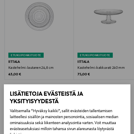
Suunnittelija
Oiva Toikka
Tuotesarja
Kastehelmi
ETUKUPONKITUOTE
ETUKUPONKITUOTE
Väri
IITTALA
IITTALA
Kastehelmi-lautanen 24,8 cm
Kastehelmi-kakkuvati 240 mm
KIRKAS
Original Price
Original Price
43,00 €
75,00 €
Koko
LISÄTIETOJA EVÄSTEISTÄ JA
315 mm
YKSITYISYYDESTÄ
Valmistusmaa
Valitsemalla “Hyväksy kaikki”, sallit evästeiden tallentamisen
LISÄÄ KIINNOSTAVIA
laitteellesi sisällön ja mainosten personointia, sosiaalisen median
Thaimaa
ominaisuuksia sekä liikenteen analysointia varten. Voit muuttaa
TUOTTEITA
evästeasetuksiasi milloin tahansa sivun alareunasta löytyvästä
Valmistaja