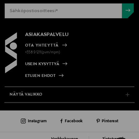
ASIAKASPALVELU
OTA YHTEYTTÄ
+358 9 1211(pvm/mpm)
USEIN KYSYTTYÄ
ETUJEN EHDOT
NÄYTÄ VALIKKO
TUKI & INFO
Instagram
Facebook
Pinterest
AJANKOHTAISTA
PALVELUT