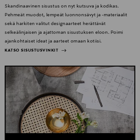
Skandinaavinen sisustus on nyt kutsuva ja kodikas.
Pehmeät muodot, lempeät luonnonsävyt ja -materiaalit
sekä harkiten valitut designaarteet herättävät
selkeälinjaisen ja ajattoman sisustuksen eloon. Poimi
ajankohtaiset ideat ja aarteet omaan kotiisi.
KATSO SISUSTUSVINKIT
NÄYTÄ VÄHEMMÄN
KATSO SISUSTUSVINKIT