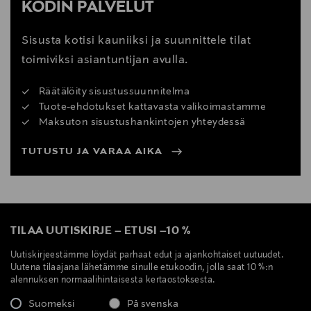
KODIN PALVELUT
Sisusta kotisi kauniiksi ja suunnittele tilat
toimiviksi asiantuntijan avulla.
Räätälöity sisustussuunnitelma
Tuote-ehdotukset kattavasta valikoimastamme
Maksuton sisustushankintojen yhteydessä
TUTUSTU JA VARAA AIKA
TILAA UUTISKIRJE
–
ETUSI
–
10 %
Uutiskirjeestämme löydät parhaat edut ja ajankohtaiset uutuudet.
Uutena tilaajana lähetämme sinulle etukoodin, jolla saat 10 %:n
alennuksen normaalihintaisesta kertaostoksesta.
Suomeksi
På svenska