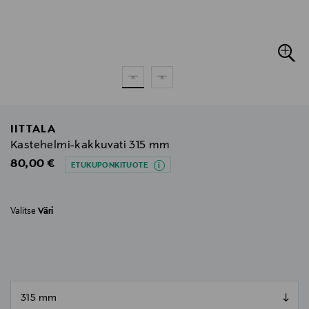
IITTALA
Kastehelmi-kakkuvati 315 mm
Original Price
80,00 €
ETUKUPONKITUOTE
Valitse
Väri
null
null