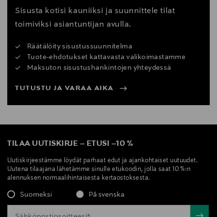
Sisusta kotisi kauniiksi ja suunnittele tilat
toimiviksi asiantuntijan avulla.
Räätälöity sisustussuunnitelma
Tuote-ehdotukset kattavasta valikoimastamme
Maksuton sisustushankintojen yhteydessä
TUTUSTU JA VARAA AIKA
TILAA UUTISKIRJE
–
ETUSI
–
10 %
Uutiskirjeestämme löydät parhaat edut ja ajankohtaiset uutuudet.
Uutena tilaajana lähetämme sinulle etukoodin, jolla saat 10 %:n
alennuksen normaalihintaisesta kertaostoksesta.
Suomeksi
På svenska