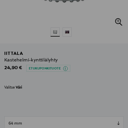
IITTALA
Kastehelmi-kynttilälyhty
Original Price
24,90 €
ETUKUPONKITUOTE
Valitse
Väri
null
null