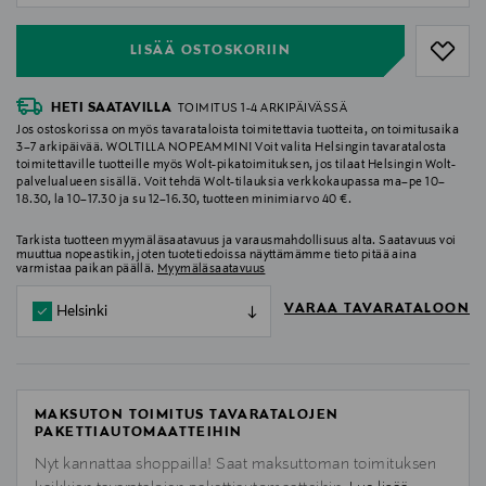
LISÄÄ OSTOSKORIIN
HETI SAATAVILLA
TOIMITUS 1-4 ARKIPÄIVÄSSÄ
Jos ostoskorissa on myös tavarataloista toimitettavia tuotteita, on toimitusaika
3–7 arkipäivää. WOLTILLA NOPEAMMIN! Voit valita Helsingin tavaratalosta
toimitettaville tuotteille myös Wolt-pikatoimituksen, jos tilaat Helsingin Wolt-
palvelualueen sisällä. Voit tehdä Wolt-tilauksia verkkokaupassa ma–pe 10–
18.30, la 10–17.30 ja su 12–16.30, tuotteen minimiarvo 40 €.
Tarkista tuotteen myymäläsaatavuus ja varausmahdollisuus alta. Saatavuus voi
muuttua nopeastikin, joten tuotetiedoissa näyttämämme tieto pitää aina
varmistaa paikan päällä.
Myymäläsaatavuus
VARAA TAVARATALOON
Helsinki
MAKSUTON TOIMITUS TAVARATALOJEN
PAKETTIAUTOMAATTEIHIN
Nyt kannattaa shoppailla! Saat maksuttoman toimituksen