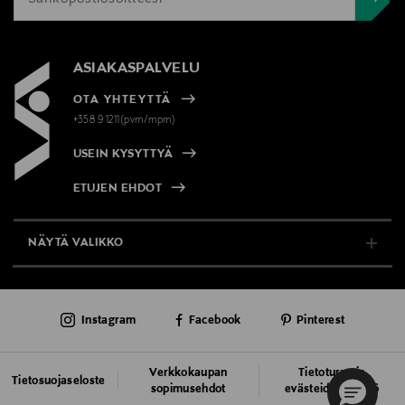
ASIAKASPALVELU
OTA YHTEYTTÄ
+358 9 1211(pvm/mpm)
USEIN KYSYTTYÄ
ETUJEN EHDOT
NÄYTÄ VALIKKO
TUKI & INFO
Instagram
Facebook
Pinterest
AJANKOHTAISTA
PALVELUT
Verkkokaupan
Tietoturva ja
Tietosuojaseloste
sopimusehdot
evästeiden käyttö