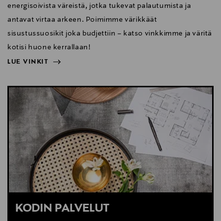
energisoivista väreistä, jotka tukevat palautumista ja
antavat virtaa arkeen. Poimimme värikkäät
sisustussuosikit joka budjettiin – katso vinkkimme ja väritä
kotisi huone kerrallaan!
LUE VINKIT
NÄYTÄ VÄHEMMÄN
LUE VINKIT
KODIN PALVELUT