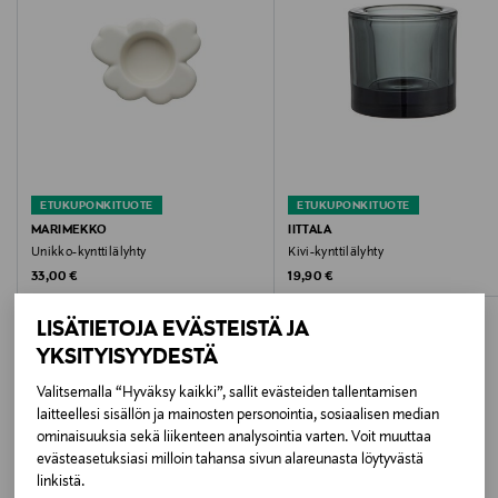
Hoito-ohjeet
Käsinpesu
Suunnittelija
Oiva Toikka
ETUKUPONKITUOTE
ETUKUPONKITUOTE
Tuotesarja
MARIMEKKO
IITTALA
Unikko-kynttilälyhty
Kivi-kynttilälyhty
Kastehelmi
Original Price
Original Price
33,00 €
19,90 €
Väri
LISÄTIETOJA EVÄSTEISTÄ JA
KIRKAS
YKSITYISYYDESTÄ
Valitsemalla “Hyväksy kaikki”, sallit evästeiden tallentamisen
Koko
laitteellesi sisällön ja mainosten personointia, sosiaalisen median
LISÄÄ KIINNOSTAVIA
ominaisuuksia sekä liikenteen analysointia varten. Voit muuttaa
64 mm
evästeasetuksiasi milloin tahansa sivun alareunasta löytyvästä
TUOTTEITA
linkistä.
Valmistusmaa