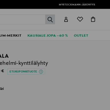
MYSTOCKMANN-JÄSENYYS
label.header.go
UM-MERKIT
KAUSIALE JOPA –40 %
OUTLET
TALA
ehelmi-kynttilälyhty
al Price
 €
ETUKUPONKITUOTE
äri