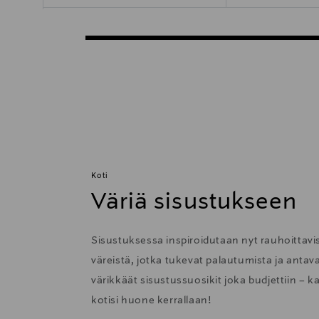
Koti
Väriä sisustukseen
Sisustuksessa inspiroidutaan nyt rauhoittavis
väreistä, jotka tukevat palautumista ja anta
värikkäät sisustussuosikit joka budjettiin – k
kotisi huone kerrallaan!