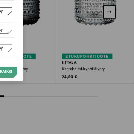
sy
sy
sy
KUPONKITUOTE
ETUKUPONKITUOTE
IITTALA
mi-kynttilälyhty
Kastehelmi-kynttilälyhty
KAIKKI
 Price
Original Price
€
24,90 €