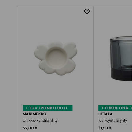
ETUKUPONKITUOTE
ETUKUPONKI
MARIMEKKO
IITTALA
Unikko-kynttilälyhty
Kivi-kynttilälyhty
Original Price
Original Price
33,00 €
19,90 €