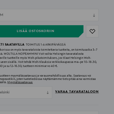
ull
MM
ull
LISÄÄ OSTOSKORIIN
ETI SAATAVILLA
TOIMITUS 1-4 ARKIPÄIVÄSSÄ
korissa on myös tavarataloista toimitettavia tuotteita, on toimitusaika 3–7
ää. WOLTILLA NOPEAMMIN! Voit valita Helsingin tavaratalosta
aville tuotteille myös Wolt-pikatoimituksen, jos tilaat Helsingin Wolt-
lueen sisällä. Voit tehdä Wolt-tilauksia verkkokaupassa ma–pe 10–18.30,
.30 ja su 12–16.30, tuotteen minimiarvo 40 €.
 tuotteen myymäläsaatavuus ja varausmahdollisuus alta. Saatavuus voi
nopeastikin, joten tuotetiedoissa näyttämämme tieto pitää aina varmistaa
äällä.
Myymäläsaatavuus
VARAA TAVARATALOON
elsinki