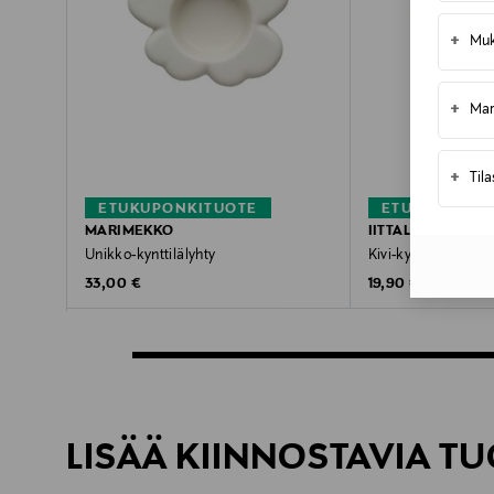
+
Muk
+
Mar
+
Til
ETUKUPONKITUOTE
ETUKUPONKI
MARIMEKKO
IITTALA
Unikko-kynttilälyhty
Kivi-kynttilälyhty
Original Price
Original Price
33,00 €
19,90 €
LISÄÄ KIINNOSTAVIA TU