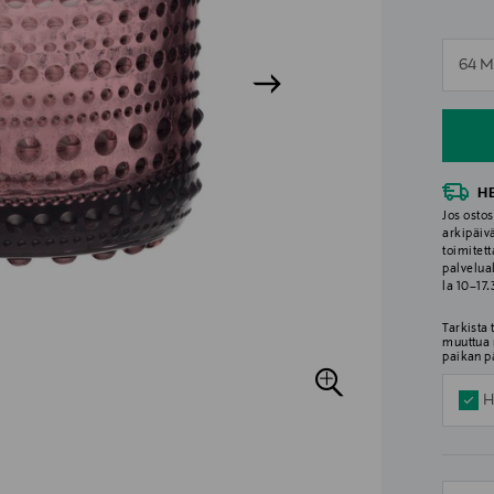
n
64 
n
H
Jos ostos
arkipäiv
toimitett
palvelua
la 10–17
Tarkista
muuttua 
paikan p
H