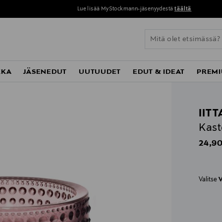
Lue lisää MyStockmann-jäsenyydestä
täältä
KKA
JÄSENEDUT
UUTUUDET
EDUT & IDEAT
PREMI
IIT
Kast
Origin
24,90
Valitse
V