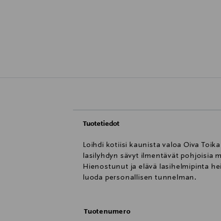
Tuotetiedot
Loihdi kotiisi kaunista valoa Oiva Toik
lasilyhdyn sävyt ilmentävät pohjoisia 
Hienostunut ja elävä lasihelmipinta hei
luoda personallisen tunnelman.
Tuotenumero