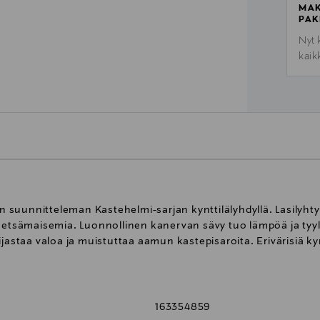
MAK
PAK
Nyt 
kaik
an suunnitteleman Kastehelmi-sarjan kynttilälyhdyllä. Lasilyhty 
metsämaisemia. Luonnollinen kanervan sävy tuo lämpöä ja tyyli
jastaa valoa ja muistuttaa aamun kastepisaroita. Erivärisiä kyn
163354859