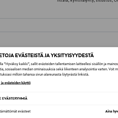
Iittala, kynttilälyhty, sisustus, 
0,00 €
inen tilaukseesi. Voit palauttaa tilaamasi tuotteen 30 vuorokauden ku
0,00 € – 4,90 €
rvitse ilmoittaa palautuksesta etukäteen.
IETOJA EVÄSTEISTÄ JA YKSITYISYYDESTÄ
ÖS NÄISTÄ
7,90 €–50,00 € kuljetusyhtiöstä ja 
la “Hyväksy kaikki”, sallit evästeiden tallentamisen laitteellesi sisällön ja maino
tia, sosiaalisen median ominaisuuksia sekä liikenteen analysointia varten. Voit 
uksiasi milloin tahansa sivun alareunasta löytyvästä linkistä.
Alk. 6,90 €, kun toimitus on saatavi
 ja evästeiden käyttö
SE EVÄSTERYHMIÄ
ttämättömät evästeet
Aina hyv