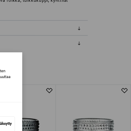
Oiva Toikka, tuikkukuppi, kynttilät
luessa tuotteen vastaanottamisesta.
tuotteen koosta riippuen
sten
muuttaa
lla valittuun osoitteeseen.
äksytty