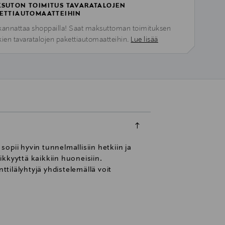
SUTON TOIMITUS TAVARATALOJEN
ETTIAUTOMAATTEIHIN
kannattaa shoppailla! Saat maksuttoman toimituksen
kien tavaratalojen pakettiautomaatteihin.
Lue lisää
sopii hyvin tunnelmallisiin hetkiin ja
kkyyttä kaikkiin huoneisiin.
ttilälyhtyjä yhdistelemällä voit