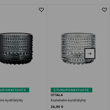
KUPONKITUOTE
ETUKUPONKITUOTE
IITTALA
mi-kynttilälyhty
Kastehelmi-kynttilälyhty
 Price
Original Price
€
24,90 €