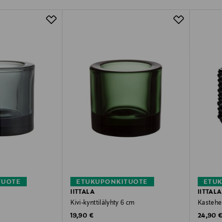
TUOTE
ETUKUPONKITUOTE
ETU
IITTALA
IITTALA
Kivi-kynttilälyhty 6 cm
Kastehel
Original Price
Original
19,90 €
24,90 