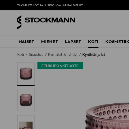
TAVARATALOT JA AUKIOLOAJAT
PALVELUT
NAISET
MIEHET
LAPSET
KOTI
KOSMETII
Koti
Sisustus
Kynttilät & lyhdyt
Kynttilänjalat
ETUKUPONKITUOTE