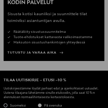
KODIN PALVELUT
Sisusta kotisi kauniiksi ja suunnittele tilat
toimiviksi asiantuntijan avulla.
Räätälöity sisustussuunnitelma
Tuote-ehdotukset kattavasta valikoimastamme
Maksuton sisustushankintojen yhteydessä
TUTUSTU JA VARAA AIKA
TILAA UUTISKIRJE
–
ETUSI
–
10 %
Uutiskirjeestämme löydät parhaat edut ja ajankohtaiset uutuudet.
Uutena tilaajana lähetämme sinulle etukoodin, jolla saat 10 %:n
alennuksen normaalihintaisesta kertaostoksesta.
Suomeksi
På svenska