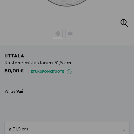
IITTALA
Kastehelmi-lautanen 31,5 cm
Original Price
60,00 €
ETUKUPONKITUOTE
Valitse
Väri
null
null