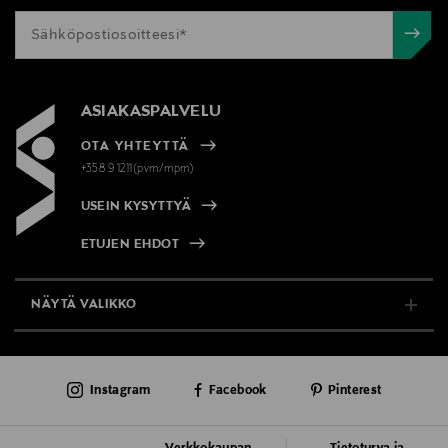
ASIAKASPALVELU
OTA YHTEYTTÄ
+358 9 1211(pvm/mpm)
USEIN KYSYTTYÄ
ETUJEN EHDOT
NÄYTÄ VALIKKO
TUKI & INFO
Instagram
Facebook
Pinterest
AJANKOHTAISTA
PALVELUT