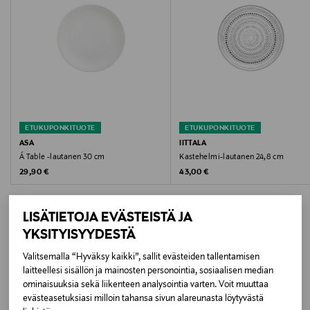
omaa kauneutta ja sopi kaikkiin kattauksiin.
Konepesun kestävä.
Hoito-ohjeet
Konepesun kestävä.
Suunnittelija
Oiva Toikka
ETUKUPONKITUOTE
ETUKUPONKITUOTE
Tuotesarja
ASA
IITTALA
Á Table -lautanen 30 cm
Kastehelmi-lautanen 24,8 cm
Kastehelmi
Original Price
Original Price
29,90 €
43,00 €
Väri
LISÄTIETOJA EVÄSTEISTÄ JA
KIRKAS
YKSITYISYYDESTÄ
Koko
Valitsemalla “Hyväksy kaikki”, sallit evästeiden tallentamisen
LISÄÄ KIINNOSTAVIA
laitteellesi sisällön ja mainosten personointia, sosiaalisen median
ø 31,5 cm
ominaisuuksia sekä liikenteen analysointia varten. Voit muuttaa
TUOTTEITA
evästeasetuksiasi milloin tahansa sivun alareunasta löytyvästä
Valmistusmaa