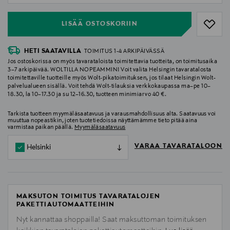
LISÄÄ OSTOSKORIIN
HETI SAATAVILLA
TOIMITUS 1-4 ARKIPÄIVÄSSÄ
Jos ostoskorissa on myös tavarataloista toimitettavia tuotteita, on toimitusaika
3–7 arkipäivää. WOLTILLA NOPEAMMIN! Voit valita Helsingin tavaratalosta
toimitettaville tuotteille myös Wolt-pikatoimituksen, jos tilaat Helsingin Wolt-
palvelualueen sisällä. Voit tehdä Wolt-tilauksia verkkokaupassa ma–pe 10–
18.30, la 10–17.30 ja su 12–16.30, tuotteen minimiarvo 40 €.
Tarkista tuotteen myymäläsaatavuus ja varausmahdollisuus alta. Saatavuus voi
muuttua nopeastikin, joten tuotetiedoissa näyttämämme tieto pitää aina
varmistaa paikan päällä.
Myymäläsaatavuus
VARAA TAVARATALOON
Helsinki
MAKSUTON TOIMITUS TAVARATALOJEN
PAKETTIAUTOMAATTEIHIN
Nyt kannattaa shoppailla! Saat maksuttoman toimituksen