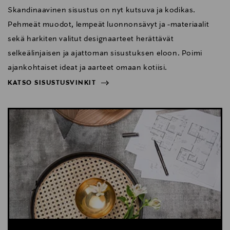
Skandinaavinen sisustus on nyt kutsuva ja kodikas.
Pehmeät muodot, lempeät luonnonsävyt ja -materiaalit
sekä harkiten valitut designaarteet herättävät
selkeälinjaisen ja ajattoman sisustuksen eloon. Poimi
ajankohtaiset ideat ja aarteet omaan kotiisi.
KATSO SISUSTUSVINKIT
NÄYTÄ VÄHEMMÄN
KATSO SISUSTUSVINKIT