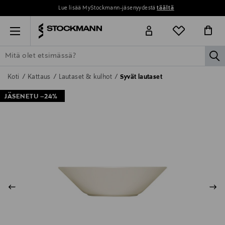
Lue lisää MyStockmann-jäsenyydestä
täältä
Menu
la
ETSI KAIKKI
NAISET
MIEHET
LAPSET
KOTI
KOSMETIIK
Koti
Kattaus
Lautaset & kulhot
Syvät lautaset
JÄSENETU –24%