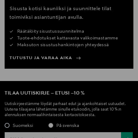
Sisusta kotisi kauniiksi ja suunnittele tilat
toimiviksi asiantuntijan avulla.
Räätälöity sisustussuunnitelma
Tuote-ehdotukset kattavasta valikoimastamme
Maksuton sisustushankintojen yhteydessä
TUTUSTU JA VARAA AIKA
TILAA UUTISKIRJE
–
ETUSI
–
10 %
Uutiskirjeestämme löydät parhaat edut ja ajankohtaiset uutuudet.
Uutena tilaajana lähetämme sinulle etukoodin, jolla saat 10 %:n
alennuksen normaalihintaisesta kertaostoksesta.
Suomeksi
På svenska