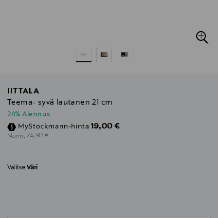
IITTALA
Teema- syvä lautanen 21 cm
24% Alennus
Discounted Price
19,00 €
MyStockmann-hinta
Original Price
24,90 €
Norm.
Valitse
Väri