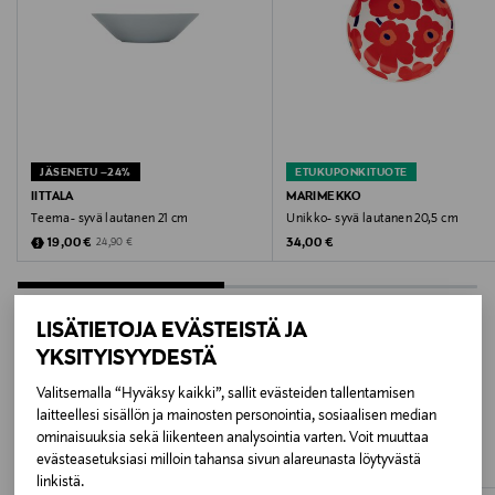
Hoito-ohjeet
Konepesun-, pakkasen-, uunin- ja mikronkestävä
Väri
VALKOINEN
JÄSENETU –24%
ETUKUPONKITUOTE
Koko
IITTALA
MARIMEKKO
Teema- syvä lautanen 21 cm
Unikko- syvä lautanen 20,5 cm
ø 21 cm
Discounted Price
Original Price
Original Price
19,00 €
34,00 €
24,90 €
Valmistusmaa
Romania
LISÄTIETOJA EVÄSTEISTÄ JA
YKSITYISYYDESTÄ
Valmistaja
LISÄÄ KIINNOSTAVIA
Valitsemalla “Hyväksy kaikki”, sallit evästeiden tallentamisen
Fiskars Oyj
laitteellesi sisällön ja mainosten personointia, sosiaalisen median
TUOTTEITA
ominaisuuksia sekä liikenteen analysointia varten. Voit muuttaa
Valmistajan osoite
evästeasetuksiasi milloin tahansa sivun alareunasta löytyvästä
linkistä.