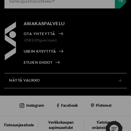
ASIAKASPALVELU
OTA YHTEYTTÄ
+358 9 1211(pvm/mpm)
USEIN KYSYTTYÄ
ETUJEN EHDOT
NÄYTÄ VALIKKO
TUKI & INFO
Instagram
Facebook
Pinterest
AJANKOHTAISTA
PALVELUT
Verkkokaupan
Tietoturva ja
Tietosuojaseloste
sopimusehdot
evästeiden käyttö