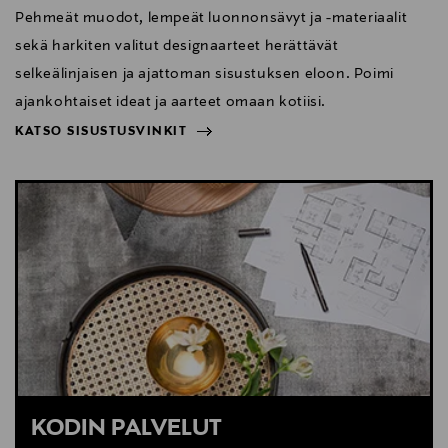
Pehmeät muodot, lempeät luonnonsävyt ja -materiaalit
sekä harkiten valitut designaarteet herättävät
selkeälinjaisen ja ajattoman sisustuksen eloon. Poimi
ajankohtaiset ideat ja aarteet omaan kotiisi.
KATSO SISUSTUSVINKIT
NÄYTÄ VÄHEMMÄN
KATSO SISUSTUSVINKIT
KODIN PALVELUT