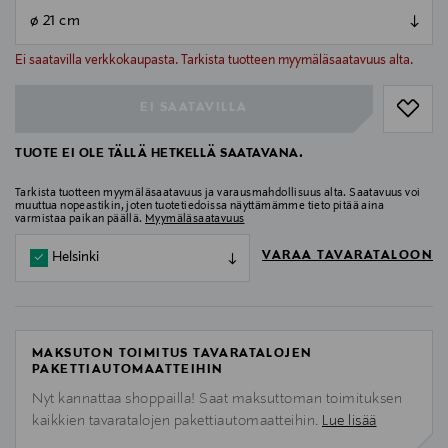
null
null
Ei saatavilla verkkokaupasta. Tarkista tuotteen myymäläsaatavuus alta.
EI SAATAVILLA
TUOTE EI OLE TÄLLÄ HETKELLÄ SAATAVANA.
Tarkista tuotteen myymäläsaatavuus ja varausmahdollisuus alta. Saatavuus voi
muuttua nopeastikin, joten tuotetiedoissa näyttämämme tieto pitää aina
varmistaa paikan päällä.
Myymäläsaatavuus
VARAA TAVARATALOON
Helsinki
MAKSUTON TOIMITUS TAVARATALOJEN
PAKETTIAUTOMAATTEIHIN
Nyt kannattaa shoppailla! Saat maksuttoman toimituksen
kaikkien tavaratalojen pakettiautomaatteihin.
Lue lisää