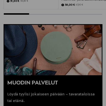
Discounted Price
Original Price
31,90 €
39,90 €
Discounted Price
Original Price
38,00 €
47,90 €
MUODIN PALVELUT
Löydä tyylisi jokaiseen päivään – tavarataloissa
tai etänä.