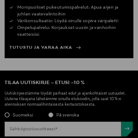
Monipuoliset pukeutumispalvelut: Apua arjen ja
juhlan vaatevalintoihin
Värikonsultaatio: Löydä sinulle sopiva väripaletti
Ompelupalvelu: Korjaukset uusiin ja vanhoihin
vaatteisiisi
TUTUSTU JA VARAA AIKA
TILAA UUTISKIRJE
–
ETUSI
–
10 %
Uutiskirjeestämme löydät parhaat edut ja ajankohtaiset uutuudet.
Uutena tilaajana lähetämme sinulle etukoodin, jolla saat 10 %:n
alennuksen normaalihintaisesta kertaostoksesta.
Suomeksi
På svenska