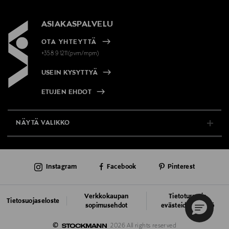
ASIAKASPALVELU
OTA YHTEYTTÄ
+358 9 1211(pvm/mpm)
USEIN KYSYTTYÄ
ETUJEN EHDOT
NÄYTÄ VALIKKO
TUKI & INFO
Instagram
Facebook
Pinterest
AJANKOHTAISTA
PALVELUT
Verkkokaupan
Tietoturva ja
Tietosuojaseloste
sopimusehdot
evästeiden käyttö
VASTUULLISUUS
©
2026 All rights reserved