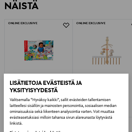
Ikäsuositus
NÄISTÄ
LUE TARKEMMAT PALAUTUSOHJEET
6M+
ONLINE EXCLUSIVE
ONLINE EXCLUSIVE
Paristo sisältyy
Kyllä
Paristojen määrä
2
Paristotyyppi
LISÄTIETOJA EVÄSTEISTÄ JA
AAA/LR3
YKSITYISYYDESTÄ
INFANTINO
NATTOU
Avainsanat
Valitsemalla “Hyväksy kaikki”, sallit evästeiden tallentamisen
INFANTINO Suuri aktiviteetti
NATTOU Soiva mobile, puinen
leikkimatto, 120 x 120 cm
laitteellesi sisällön ja mainosten personointia, sosiaalisen median
Original Price
93,99 €
vauvan numerolelu, musikaalinen tukaani, lelu
ominaisuuksia sekä liikenteen analysointia varten. Voit muuttaa
Original Price
99,99 €
vauvalle, soiva vauvalelu, infantiino lelu, numero-
evästeasetuksiasi milloin tahansa sivun alareunasta löytyvästä
opetuslelu, tukaanilelu
linkistä.