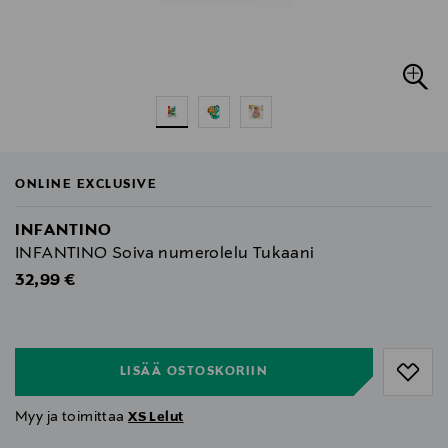
ONLINE EXCLUSIVE
INFANTINO
INFANTINO Soiva numerolelu Tukaani
Original Price
32,99 €
null
null
LISÄÄ OSTOSKORIIN
Myy ja toimittaa
XS Lelut