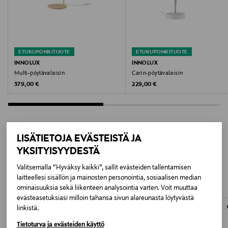
Koko
35,5 x 18,5 x 51 CM
ETUKUPONKITUOTE
ETUKUPONKITUOTE
Valmistusmaa
INNOLUX
INNOLUX
Multi-pöytävalaisin
Carin-pöytävalaisin
Suomi
Original Price
Original Price
379,00 €
229,00 €
Valmistajan tuotenumero
310552
LISÄTIETOJA EVÄSTEISTÄ JA
Valmistaja
YKSITYISYYDESTÄ
LISÄÄ KIINNOSTAVIA
Innojok Oy
Valitsemalla “Hyväksy kaikki”, sallit evästeiden tallentamisen
TUOTTEITA
laitteellesi sisällön ja mainosten personointia, sosiaalisen median
Valmistajan osoite
ominaisuuksia sekä liikenteen analysointia varten. Voit muuttaa
evästeasetuksiasi milloin tahansa sivun alareunasta löytyvästä
Sirrikuja 3 L, 00940 Helsinki, Finland
linkistä.
Tietoturva ja evästeiden käyttö
Digitaalinen osoite