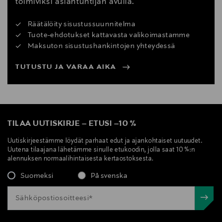
toimiviksi asiantuntijan avulla.
Räätälöity sisustussuunnitelma
Tuote-ehdotukset kattavasta valikoimastamme
Maksuton sisustushankintojen yhteydessä
TUTUSTU JA VARAA AIKA
TILAA UUTISKIRJE
–
ETUSI
–
10 %
Uutiskirjeestämme löydät parhaat edut ja ajankohtaiset uutuudet.
Uutena tilaajana lähetämme sinulle etukoodin, jolla saat 10 %:n
alennuksen normaalihintaisesta kertaostoksesta.
Suomeksi
På svenska