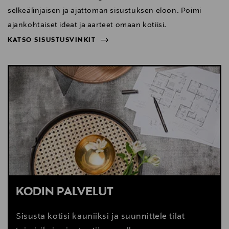
selkeälinjaisen ja ajattoman sisustuksen eloon. Poimi
ajankohtaiset ideat ja aarteet omaan kotiisi.
KATSO SISUSTUSVINKIT
NÄYTÄ VÄHEMMÄN
KATSO SISUSTUSVINKIT
KODIN PALVELUT
Sisusta kotisi kauniiksi ja suunnittele tilat