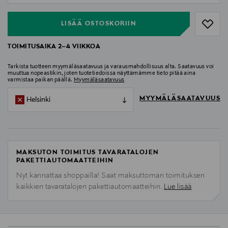
LISÄÄ OSTOSKORIIN
TOIMITUSAIKA 2–4 VIIKKOA
Tarkista tuotteen myymäläsaatavuus ja varausmahdollisuus alta. Saatavuus voi
muuttua nopeastikin, joten tuotetiedoissa näyttämämme tieto pitää aina
varmistaa paikan päällä.
Myymäläsaatavuus
MYYMÄLÄSAATAVUUS
Helsinki
MAKSUTON TOIMITUS TAVARATALOJEN
PAKETTIAUTOMAATTEIHIN
Nyt kannattaa shoppailla! Saat maksuttoman toimituksen
kaikkien tavaratalojen pakettiautomaatteihin.
Lue lisää