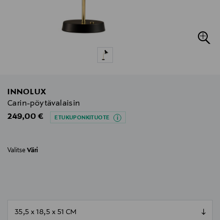
INNOLUX
Carin-pöytävalaisin
Original Price
249,00 €
ETUKUPONKITUOTE
Valitse
Väri
null
null