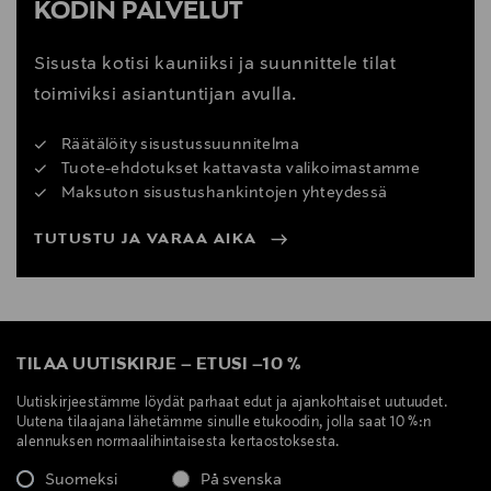
KODIN PALVELUT
Sisusta kotisi kauniiksi ja suunnittele tilat
toimiviksi asiantuntijan avulla.
Räätälöity sisustussuunnitelma
Tuote-ehdotukset kattavasta valikoimastamme
Maksuton sisustushankintojen yhteydessä
TUTUSTU JA VARAA AIKA
TILAA UUTISKIRJE
–
ETUSI
–
10 %
Uutiskirjeestämme löydät parhaat edut ja ajankohtaiset uutuudet.
Uutena tilaajana lähetämme sinulle etukoodin, jolla saat 10 %:n
alennuksen normaalihintaisesta kertaostoksesta.
Suomeksi
På svenska