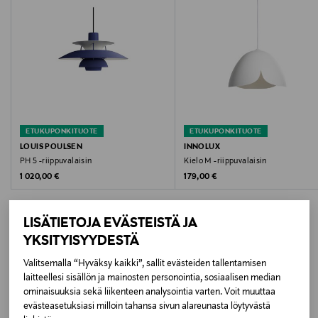
Hoito-ohjeet
Pyyhi kuivalla liinalla
Väri
COPPER
ETUKUPONKITUOTE
ETUKUPONKITUOTE
Koko
LOUIS POULSEN
INNOLUX
PH 5 -riippuvalaisin
Kielo M -riippuvalaisin
38 x 24 cm
Original Price
Original Price
1 020,00 €
179,00 €
Valmistusmaa
LISÄTIETOJA EVÄSTEISTÄ JA
Kiina
YKSITYISYYDESTÄ
Valmistajan tuotenumero
Valitsemalla “Hyväksy kaikki”, sallit evästeiden tallentamisen
LISÄÄ KIINNOSTAVIA
laitteellesi sisällön ja mainosten personointia, sosiaalisen median
330910K
ominaisuuksia sekä liikenteen analysointia varten. Voit muuttaa
TUOTTEITA
evästeasetuksiasi milloin tahansa sivun alareunasta löytyvästä
Valmistaja