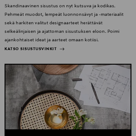
Skandinaavinen sisustus on nyt kutsuva ja kodikas.
Pehmeät muodot, lempeät luonnonsävyt ja -materiaalit
sekä harkiten valitut designaarteet herättävät
selkeälinjaisen ja ajattoman sisustuksen eloon. Poimi
ajankohtaiset ideat ja aarteet omaan kotiisi.
KATSO SISUSTUSVINKIT
NÄYTÄ VÄHEMMÄN
KATSO SISUSTUSVINKIT