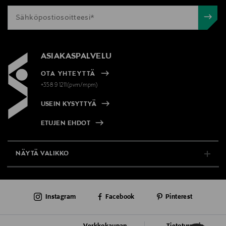
ASIAKASPALVELU
OTA YHTEYTTÄ
+358 9 1211(pvm/mpm)
USEIN KYSYTTYÄ
ETUJEN EHDOT
NÄYTÄ VALIKKO
TUKI & INFO
Instagram
Facebook
Pinterest
AJANKOHTAISTA
PALVELUT