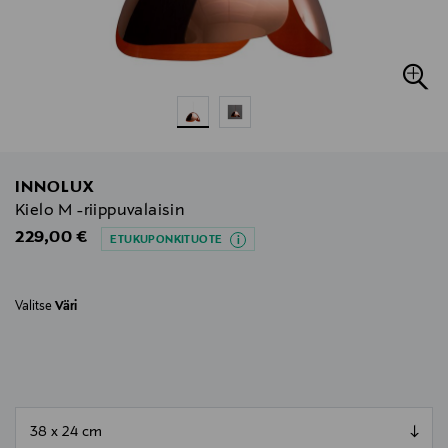
INNOLUX
Kielo M -riippuvalaisin
Original Price
229,00 €
ETUKUPONKITUOTE
Valitse
Väri
null
null