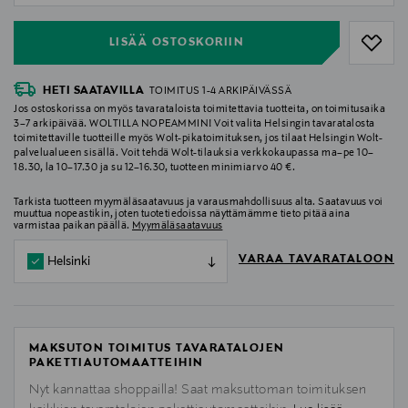
LISÄÄ OSTOSKORIIN
HETI SAATAVILLA
TOIMITUS 1-4 ARKIPÄIVÄSSÄ
Jos ostoskorissa on myös tavarataloista toimitettavia tuotteita, on toimitusaika
3–7 arkipäivää. WOLTILLA NOPEAMMIN! Voit valita Helsingin tavaratalosta
toimitettaville tuotteille myös Wolt-pikatoimituksen, jos tilaat Helsingin Wolt-
palvelualueen sisällä. Voit tehdä Wolt-tilauksia verkkokaupassa ma–pe 10–
18.30, la 10–17.30 ja su 12–16.30, tuotteen minimiarvo 40 €.
Tarkista tuotteen myymäläsaatavuus ja varausmahdollisuus alta. Saatavuus voi
muuttua nopeastikin, joten tuotetiedoissa näyttämämme tieto pitää aina
varmistaa paikan päällä.
Myymäläsaatavuus
VARAA TAVARATALOON
Helsinki
MAKSUTON TOIMITUS TAVARATALOJEN
PAKETTIAUTOMAATTEIHIN
Nyt kannattaa shoppailla! Saat maksuttoman toimituksen