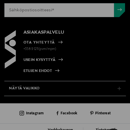
ASIAKASPALVELU
OTA YHTEYTTÄ
+358 9 1211(pvm/mpm)
USEIN KYSYTTYÄ
ETUJEN EHDOT
NÄYTÄ VALIKKO
TUKI & INFO
Instagram
Facebook
Pinterest
AJANKOHTAISTA
PALVELUT