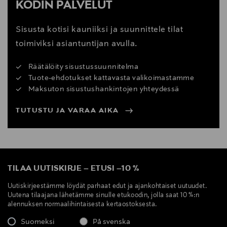
KODIN PALVELUT
Sisusta kotisi kauniiksi ja suunnittele tilat
toimiviksi asiantuntijan avulla.
Räätälöity sisustussuunnitelma
Tuote-ehdotukset kattavasta valikoimastamme
Maksuton sisustushankintojen yhteydessä
TUTUSTU JA VARAA AIKA
TILAA UUTISKIRJE
–
ETUSI
–
10 %
Uutiskirjeestämme löydät parhaat edut ja ajankohtaiset uutuudet.
Uutena tilaajana lähetämme sinulle etukoodin, jolla saat 10 %:n
alennuksen normaalihintaisesta kertaostoksesta.
Suomeksi
På svenska