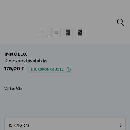
INNOLUX
Kielo-pöytävalaisin
Original Price
179,00 €
ETUKUPONKITUOTE
Valitse
Väri
null
null