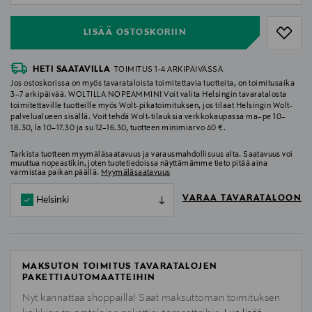
LISÄÄ OSTOSKORIIN
HETI SAATAVILLA
TOIMITUS 1-4 ARKIPÄIVÄSSÄ
Jos ostoskorissa on myös tavarataloista toimitettavia tuotteita, on toimitusaika
3–7 arkipäivää. WOLTILLA NOPEAMMIN! Voit valita Helsingin tavaratalosta
toimitettaville tuotteille myös Wolt-pikatoimituksen, jos tilaat Helsingin Wolt-
palvelualueen sisällä. Voit tehdä Wolt-tilauksia verkkokaupassa ma–pe 10–
18.30, la 10–17.30 ja su 12–16.30, tuotteen minimiarvo 40 €.
Tarkista tuotteen myymäläsaatavuus ja varausmahdollisuus alta. Saatavuus voi
muuttua nopeastikin, joten tuotetiedoissa näyttämämme tieto pitää aina
varmistaa paikan päällä.
Myymäläsaatavuus
VARAA TAVARATALOON
Helsinki
MAKSUTON TOIMITUS TAVARATALOJEN
PAKETTIAUTOMAATTEIHIN
Nyt kannattaa shoppailla! Saat maksuttoman toimituksen