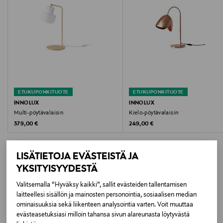
Hoito-ohjeet
Pyyhi kuivalla liinalla
Väri
WHITE
ETUKUPONKITUOTE
ETUKUPONKITUOTE
Koko
INNOLUX
INNOLUX
Multi-pöytävalaisin
Kielo-pöytävalaisin
19 x 48 cm
Original Price
Original Price
379,00 €
249,00 €
Valmistusmaa
LISÄTIETOJA EVÄSTEISTÄ JA
Kiina
YKSITYISYYDESTÄ
Valmistajan tuotenumero
Valitsemalla “Hyväksy kaikki”, sallit evästeiden tallentamisen
LISÄÄ KIINNOSTAVIA
laitteellesi sisällön ja mainosten personointia, sosiaalisen median
330920
ominaisuuksia sekä liikenteen analysointia varten. Voit muuttaa
TUOTTEITA
evästeasetuksiasi milloin tahansa sivun alareunasta löytyvästä
Valmistaja