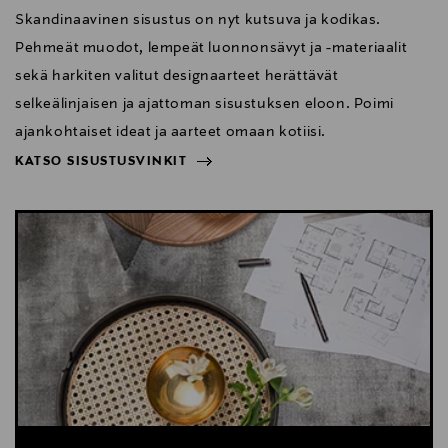
Skandinaavinen sisustus on nyt kutsuva ja kodikas.
Pehmeät muodot, lempeät luonnonsävyt ja -materiaalit
sekä harkiten valitut designaarteet herättävät
selkeälinjaisen ja ajattoman sisustuksen eloon. Poimi
ajankohtaiset ideat ja aarteet omaan kotiisi.
KATSO SISUSTUSVINKIT
NÄYTÄ VÄHEMMÄN
KATSO SISUSTUSVINKIT