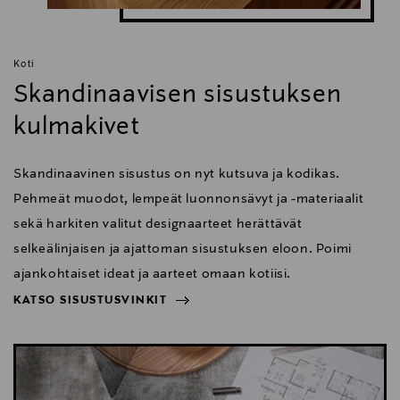
Koti
Skandinaavisen sisustuksen
kulmakivet
Skandinaavinen sisustus on nyt kutsuva ja kodikas.
Pehmeät muodot, lempeät luonnonsävyt ja -materiaalit
sekä harkiten valitut designaarteet herättävät
selkeälinjaisen ja ajattoman sisustuksen eloon. Poimi
ajankohtaiset ideat ja aarteet omaan kotiisi.
KATSO SISUSTUSVINKIT
NÄYTÄ VÄHEMMÄN
KATSO SISUSTUSVINKIT