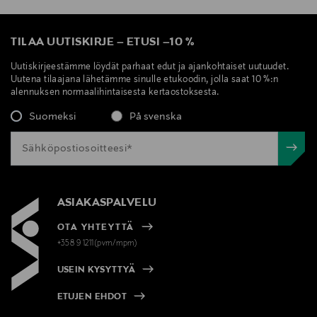
TILAA UUTISKIRJE
–
ETUSI
–
10 %
Uutiskirjeestämme löydät parhaat edut ja ajankohtaiset uutuudet.
Uutena tilaajana lähetämme sinulle etukoodin, jolla saat 10 %:n
alennuksen normaalihintaisesta kertaostoksesta.
Suomeksi
På svenska
ASIAKASPALVELU
OTA YHTEYTTÄ
+358 9 1211(pvm/mpm)
USEIN KYSYTTYÄ
ETUJEN EHDOT