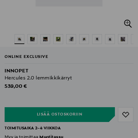
ONLINE EXCLUSIVE
INNOPET
Hercules 2.0 lemmikkikärryt
Original Price
539,00 €
null
null
LISÄÄ OSTOSKORIIN
TOIMITUSAIKA 2–4 VIIKKOA
Myy ja toimittaa
Muotitassu