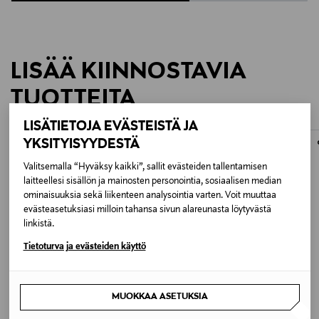
- Materiaali takapyörät: Pneumaattinen
- Halkaisija pyörät: 8 tuumaa edessä, 20 tuumaa
takana
LISÄÄ KIINNOSTAVIA
TUOTTEITA
LISÄTIETOJA EVÄSTEISTÄ JA
YKSITYISYYDESTÄ
Valitsemalla “Hyväksy kaikki”, sallit evästeiden tallentamisen
laitteellesi sisällön ja mainosten personointia, sosiaalisen median
ominaisuuksia sekä liikenteen analysointia varten. Voit muuttaa
evästeasetuksiasi milloin tahansa sivun alareunasta löytyvästä
linkistä.
Tietoturva ja evästeiden käyttö
MUOKKAA ASETUKSIA
ETUKUPONKITUOTE
UUTTA
FOUR REASONS
JOSEPH RIBKOFF