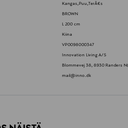
Kangas,Puu,TerÃ¤s
BROWN
L 200 cm
Kiina
VP0098000347
Innovation Living A/S
Blommevej 38, 8930 Randers 
mail@inno.dk
6,90 €