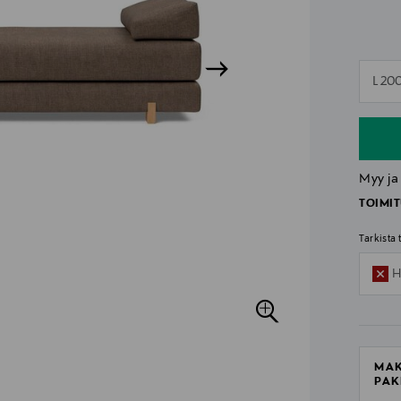
n
L 20
n
Myy ja
TOIMIT
Tarkista
H
MAK
PAK