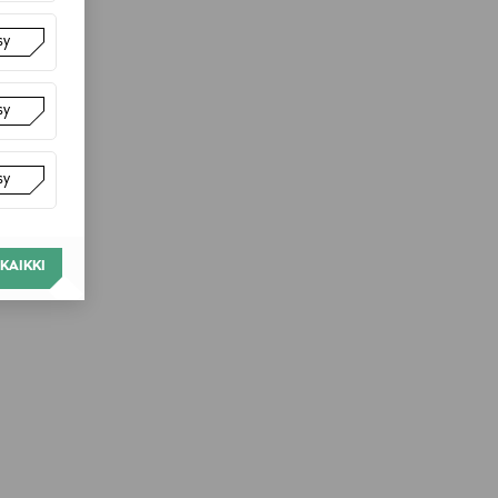
sy
sy
sy
KAIKKI