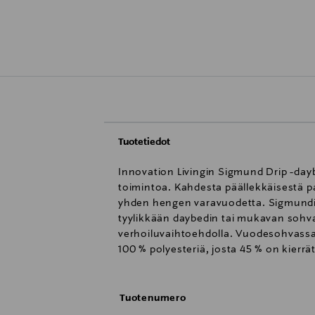
Tuotetiedot
Innovation Livingin Sigmund Drip -da
toimintoa. Kahdesta päällekkäisestä pa
yhden hengen varavuodetta. Sigmundin 
tyylikkään daybedin tai mukavan sohvan
verhoiluvaihtoehdolla. Vuodesohvassa 
100 % polyesteriä, josta 45 % on kier
Tuotenumero