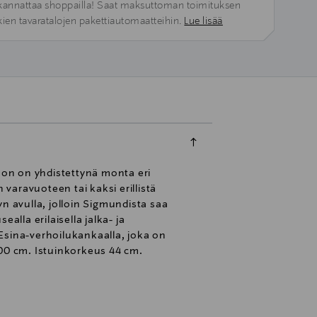
kannattaa shoppailla! Saat maksuttoman toimituksen
kien tavaratalojen pakettiautomaatteihin.
Lue lisää
hon on yhdistettynä monta eri
varavuoteen tai kaksi erillistä
 avulla, jolloin Sigmundista saa
la erilaisella jalka- ja
Esina-verhoilukankaalla, joka on
200 cm. Istuinkorkeus 44 cm.