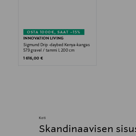
OSTA 1000€, SAAT –15%
INNOVATION LIVING
Sigmund Drip -daybed Kenya-kangas
579 gravel / tammi L 200 cm
Original Price
1 616,00 €
Koti
Skandinaavisen sisu