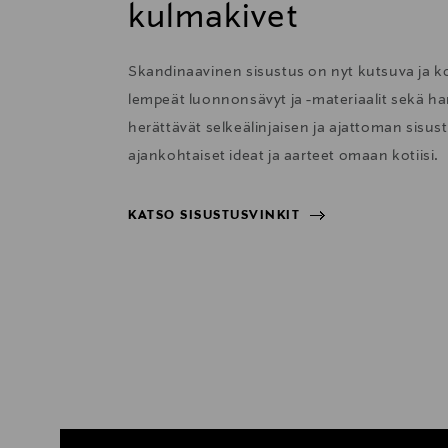
kulmakivet
Skandinaavinen sisustus on nyt kutsuva ja 
lempeät luonnonsävyt ja -materiaalit sekä har
herättävät selkeälinjaisen ja ajattoman sisu
ajankohtaiset ideat ja aarteet omaan kotiisi.
KATSO SISUSTUSVINKIT
KATSO SISUSTUSVINKIT