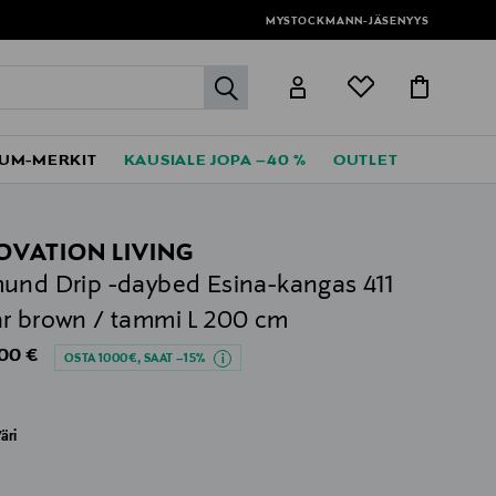
MYSTOCKMANN-JÄSENYYS
label.header.go
UM-MERKIT
KAUSIALE JOPA –40 %
OUTLET
OVATION LIVING
und Drip -daybed Esina-kangas 411
r brown / tammi L 200 cm
al Price
,00 €
OSTA 1000€, SAAT –15%
äri