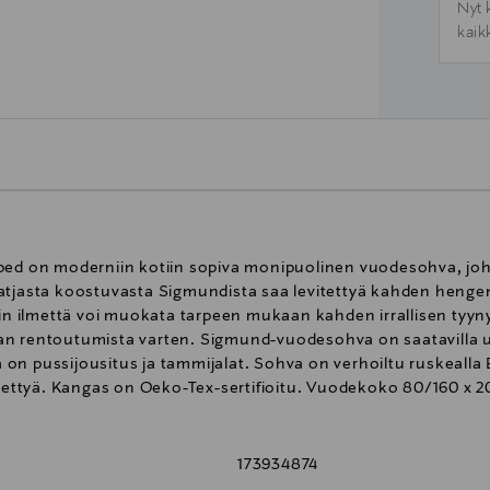
Nyt 
kaik
ybed on moderniin kotiin sopiva monipuolinen vuodesohva, jo
tjasta koostuvasta Sigmundista saa levitettyä kahden hengen 
ilmettä voi muokata tarpeen mukaan kahden irrallisen tyynyn
 rentoutumista varten. Sigmund-vuodesohva on saatavilla useal
on pussijousitus ja tammijalat. Sohva on verhoiltu ruskealla 
rätettyä. Kangas on Oeko-Tex-sertifioitu. Vuodekoko 80/160 x 
173934874