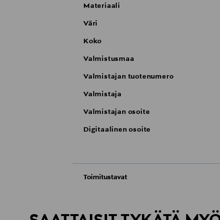
Materiaali
Väri
Koko
Valmistusmaa
Valmistajan tuotenumero
Valmistaja
Valmistajan osoite
Digitaalinen osoite
Toimitustavat
Automaatti tai noutopiste
Toimitusaika 2–4 viikkoa