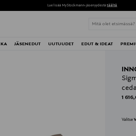
Lue lisää MyStockmann-jäsenyydestä
täältä
KKA
JÄSENEDUT
UUTUUDET
EDUT & IDEAT
PREMI
INN
Sigm
ceda
Origin
1 616
Valitse
V