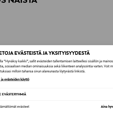
ÖS NÄISTÄ
6,90 €
IETOJA EVÄSTEISTÄ JA YKSITYISYYDESTÄ
la “Hyväksy kaikki”, sallit evästeiden tallentamisen laitteellesi sisällön ja maino
tia, sosiaalisen median ominaisuuksia sekä liikenteen analysointia varten. Voit 
uksiasi milloin tahansa sivun alareunasta löytyvästä linkistä.
 ja evästeiden käyttö
SE EVÄSTERYHMIÄ
ttämättömät evästeet
Aina hyv