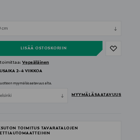
ull
0 cm
ull
LISÄÄ OSTOSKORIIN
 toimittaa:
Vepsäläinen
USAIKA 2–4 VIIKKOA
 tuotteen myymäläsaatavuus alta.
MYYMÄLÄSAATAVUUS
elsinki
SUTON TOIMITUS TAVARATALOJEN
ETTIAUTOMAATTEIHIN