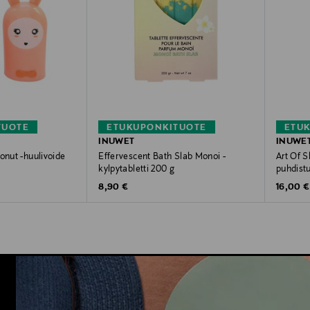
TUOTE
ETUKUPONKITUOTE
ETU
INUWET
INUWE
onut -huulivoide
Effervescent Bath Slab Monoi -
Art Of S
kylpytabletti 200 g
puhdist
Original Price
Original
8,90 €
16,00 €