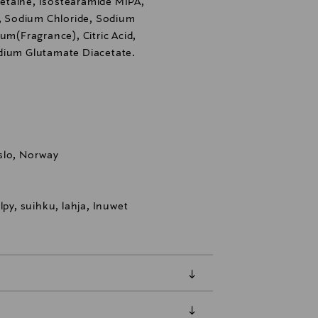
etaine, Isostearamide MIPA,
 Sodium Chloride, Sodium
um(Fragrance), Citric Acid,
dium Glutamate Diacetate.
slo, Norway
lpy, suihku, lahja, Inuwet