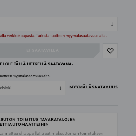
ull
ull
villa verkkokaupasta. Tarkista tuotteen myymäläsaatavuus alta.
EI SAATAVILLA
EI OLE TÄLLÄ HETKELLÄ SAATAVANA.
 tuotteen myymäläsaatavuus alta.
MYYMÄLÄSAATAVUUS
elsinki
SUTON TOIMITUS TAVARATALOJEN
ETTIAUTOMAATTEIHIN
kannattaa shoppailla! Saat maksuttoman toimituksen