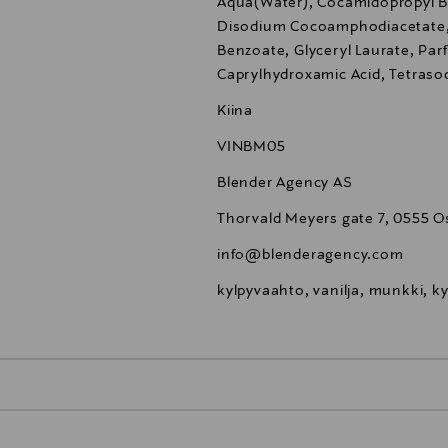
Aqua(Water), Cocamidopropyl B
Disodium Cocoamphodiacetate,
Benzoate, Glyceryl Laurate, Parf
Caprylhydroxamic Acid, Tetraso
Kiina
VINBM05
Blender Agency AS
Thorvald Meyers gate 7, 0555 O
info@blenderagency.com
kylpyvaahto, vanilja, munkki, ky
0,00 €