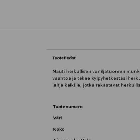
Tuotetiedot
Nauti herkullisen vaniljatuoreen mun
vaahtoa ja tekee kylpyhetkestäsi herk
lahja kaikille, jotka rakastavat herkull
Tuotenumero
Väri
Koko