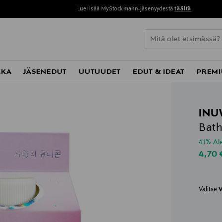
Lue lisää MyStockmann-jäsenyydestä
täältä
KKA
JÄSENEDUT
UUTUUDET
EDUT & IDEAT
PREMI
INU
Bath
41% A
Disco
4,70
Valitse
V