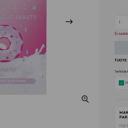
1
n
n
Ei saata
TUOTE 
Tarkista
H
MAK
PAK
Nyt 