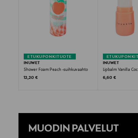
ETUKUPONKITUOTE
ETUKUPONKI
INUWET
INUWET
Shower Foam Peach -suihkuvaahto
Lipbalm Vanilla Coc
Original Price
Original Price
12,20 €
6,60 €
MUODIN PALVELUT