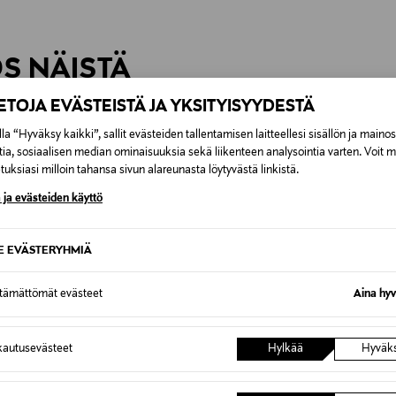
inen tilaukseesi. Voit palauttaa tilaamasi tuotteen 30 vuorokauden ku
0,00 € – 4,90 €
rvitse ilmoittaa palautuksesta etukäteen.
ÖS NÄISTÄ
7,90 €–50,00 € kuljetusyhtiöstä ja 
IETOJA EVÄSTEISTÄ JA YKSITYISYYDESTÄ
Alk. 6,90 €, kun toimitus on saatavi
la “Hyväksy kaikki”, sallit evästeiden tallentamisen laitteellesi sisällön ja maino
tia, sosiaalisen median ominaisuuksia sekä liikenteen analysointia varten. Voit 
uksiasi milloin tahansa sivun alareunasta löytyvästä linkistä.
 ja evästeiden käyttö
SE EVÄSTERYHMIÄ
ttämättömät evästeet
Aina hyv
autusevästeet
Hylkää
Hyväk