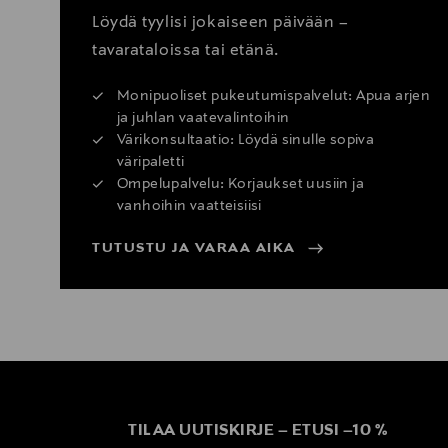
Löydä tyylisi jokaiseen päivään –
tavarataloissa tai etänä.
Monipuoliset pukeutumispalvelut: Apua arjen
ja juhlan vaatevalintoihin
Värikonsultaatio: Löydä sinulle sopiva
väripaletti
Ompelupalvelu: Korjaukset uusiin ja
vanhoihin vaatteisiisi
TUTUSTU JA VARAA AIKA
TILAA UUTISKIRJE
–
ETUSI
–
10 %