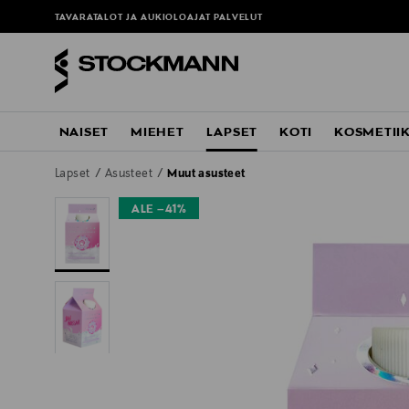
TAVARATALOT JA AUKIOLOAJAT
PALVELUT
NAISET
MIEHET
LAPSET
KOTI
KOSMETII
Lapset
Asusteet
Muut asusteet
ALE –41%