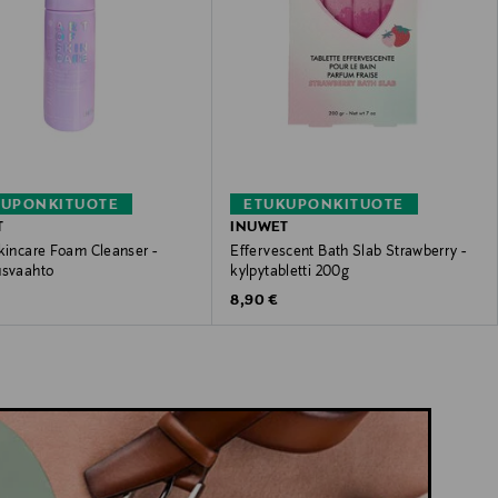
KUPONKITUOTE
ETUKUPONKITUOTE
T
INUWET
kincare Foam Cleanser -
Effervescent Bath Slab Strawberry -
usvaahto
kylpytabletti 200g
 Price
Original Price
8,90 €