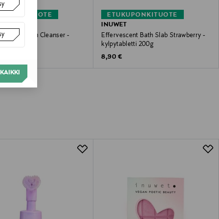
sy
KUPONKITUOTE
ETUKUPONKITUOTE
T
INUWET
sy
kincare Foam Cleanser -
Effervescent Bath Slab Strawberry -
usvaahto
kylpytabletti 200g
 Price
Original Price
8,90 €
KAIKKI