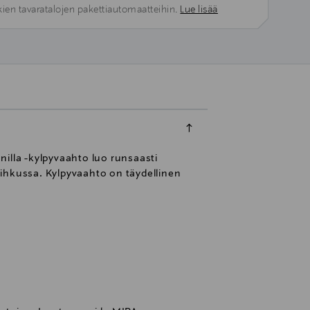
kien tavaratalojen pakettiautomaatteihin.
Lue lisää
lla -kylpyvaahto luo runsaasti
uihkussa. Kylpyvaahto on täydellinen