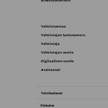
Ainesosaluettelo
Valmistusmaa
Valmistajan tuotenumero
Valmistaja
Valmistajan osoite
Digitaalinen osoite
Avainsanat
Toimitustavat
Nouto tavaratalosta
Palautus