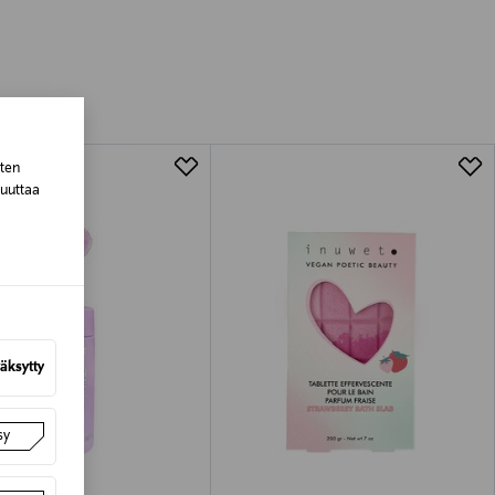
luessa tuotteen vastaanottamisesta.
tuotteen koosta riippuen
lla valittuun osoitteeseen.
sten
muuttaa
äksytty
sy