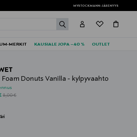
MYSTOCKMANN-JÄSENYYS
label.header.go
UM-MERKIT
KAUSIALE JOPA –40 %
OUTLET
WET
 Foam Donuts Vanilla - kylpyvaahto
lennus
Original Price
unted Price
 €
8,00 €
äri