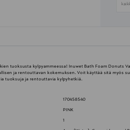
kaik
kkien tuoksusta kylpyammeessa! Inuwet Bath Foam Donuts Vani
ullisen ja rentouttavan kokemuksen. Voit käyttää sitä myös s
isia tuoksuja ja rentouttavia kylpyhetkiä.
170458540
PINK
1