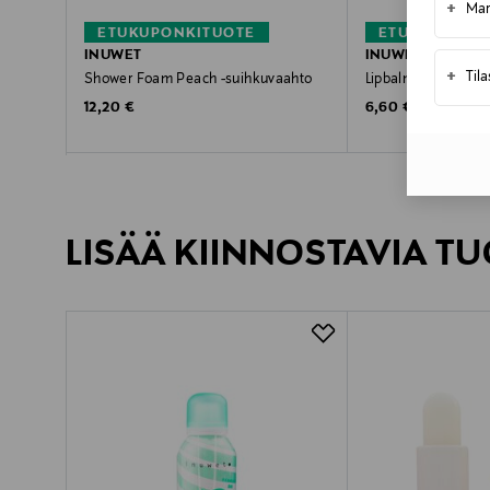
+
Mar
ETUKUPONKITUOTE
ETUKUPONKI
INUWET
INUWET
+
Til
Shower Foam Peach -suihkuvaahto
Lipbalm Vanilla Coc
Original Price
Original Price
12,20 €
6,60 €
LISÄÄ KIINNOSTAVIA TU