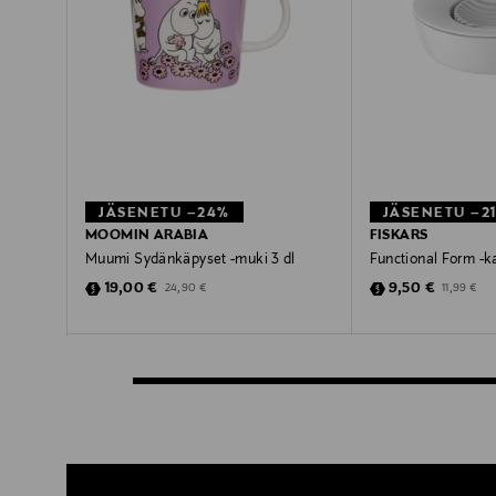
JÄSENETU –24%
JÄSENETU –2
MOOMIN ARABIA
FISKARS
Muumi Sydänkäpyset -muki 3 dl
Functional Form -
Discounted Price
Discounted Pric
Original Price
Original Pr
19,00 €
9,50 €
24,90 €
11,99 €