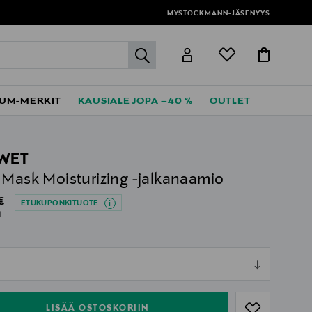
MYSTOCKMANN-JÄSENYYS
label.header.go
UM-MERKIT
KAUSIALE JOPA –40 %
OUTLET
WET
 Mask Moisturizing -jalkanaamio
al Price
€
ETUKUPONKITUOTE
l
ull
l
ull
LISÄÄ OSTOSKORIIN