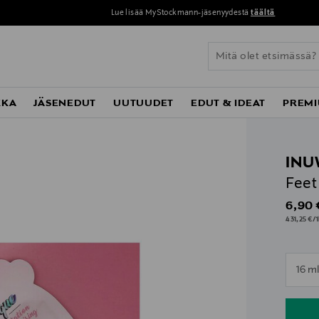
Lue lisää MyStockmann-jäsenyydestä
täältä
KKA
JÄSENEDUT
UUTUUDET
EDUT & IDEAT
PREMI
INU
Feet
Origin
6,90 
431,25 €/1
n
16 m
n