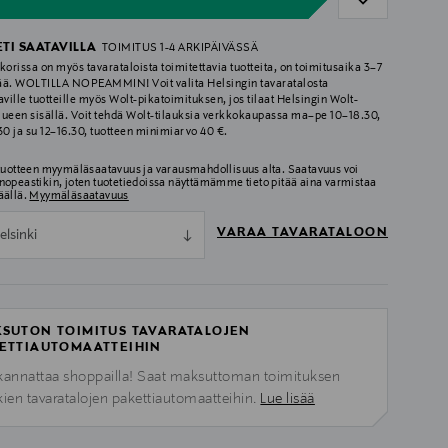
ETI SAATAVILLA
TOIMITUS 1-4 ARKIPÄIVÄSSÄ
korissa on myös tavarataloista toimitettavia tuotteita, on toimitusaika 3–7
ää. WOLTILLA NOPEAMMIN! Voit valita Helsingin tavaratalosta
aville tuotteille myös Wolt-pikatoimituksen, jos tilaat Helsingin Wolt-
lueen sisällä. Voit tehdä Wolt-tilauksia verkkokaupassa ma–pe 10–18.30,
.30 ja su 12–16.30, tuotteen minimiarvo 40 €.
 tuotteen myymäläsaatavuus ja varausmahdollisuus alta. Saatavuus voi
nopeastikin, joten tuotetiedoissa näyttämämme tieto pitää aina varmistaa
äällä.
Myymäläsaatavuus
VARAA TAVARATALOON
elsinki
SUTON TOIMITUS TAVARATALOJEN
ETTIAUTOMAATTEIHIN
kannattaa shoppailla! Saat maksuttoman toimituksen
kien tavaratalojen pakettiautomaatteihin.
Lue lisää