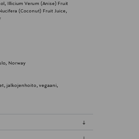
ol, Illicium Verum (Anise) Fruit
Nucifera (Coconut) Fruit Juice,
r
slo, Norway
t, jalkojenhoito, vegaani,