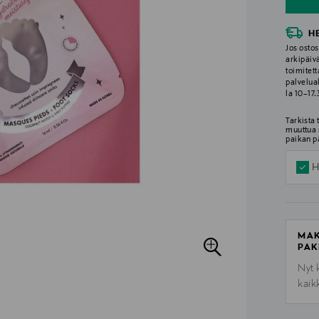
H
Jos ostos
arkipäiv
toimitett
palvelua
la 10–17
Tarkista
muuttua 
paikan p
H
MAK
PAK
Nyt 
kaik