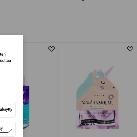
luessa tuotteen vastaanottamisesta.
tuotteen koosta riippuen
lla valittuun osoitteeseen.
sten
muuttaa
äksytty
sy