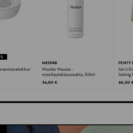
1%
MEDIK8
FENTY
kananmunaleikkuri
Micellar Mousse -
Set it D
misellipuhdistusvaahto, 150ml
Setting 
e
ice
Original Price
Original
34,90 €
46,00 