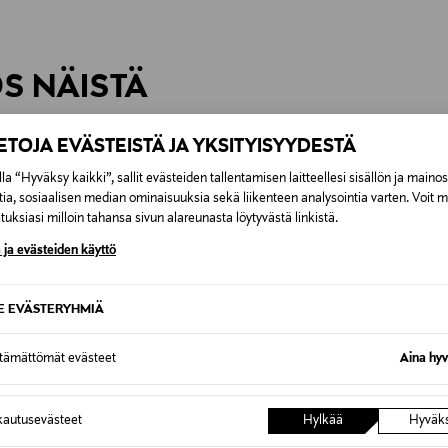
inen tilaukseesi. Voit palauttaa tilaamasi tuotteen 30 vuorokauden ku
0,00 € – 4,90 €
rvitse ilmoittaa palautuksesta etukäteen.
ÖS NÄISTÄ
7,90 €–50,00 € kuljetusyhtiöstä ja 
IETOJA EVÄSTEISTÄ JA YKSITYISYYDESTÄ
Alk. 6,90 €, kun toimitus on saatavi
la “Hyväksy kaikki”, sallit evästeiden tallentamisen laitteellesi sisällön ja maino
tia, sosiaalisen median ominaisuuksia sekä liikenteen analysointia varten. Voit 
uksiasi milloin tahansa sivun alareunasta löytyvästä linkistä.
 ja evästeiden käyttö
SE EVÄSTERYHMIÄ
ttämättömät evästeet
Aina hyv
autusevästeet
Hylkää
Hyväk