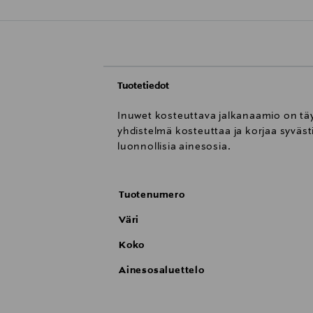
Tuotetiedot
Inuwet kosteuttava jalkanaamio on täyn
yhdistelmä kosteuttaa ja korjaa syväst
luonnollisia ainesosia.
Tuotenumero
Väri
Koko
Ainesosaluettelo