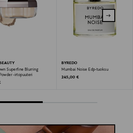
 BEAUTY
BYREDO
own Superfine Blurring
Mumbai Noise Edp-tuoksu
Powder -irtopuuteri
Original Price
245,00 €
 Price
€