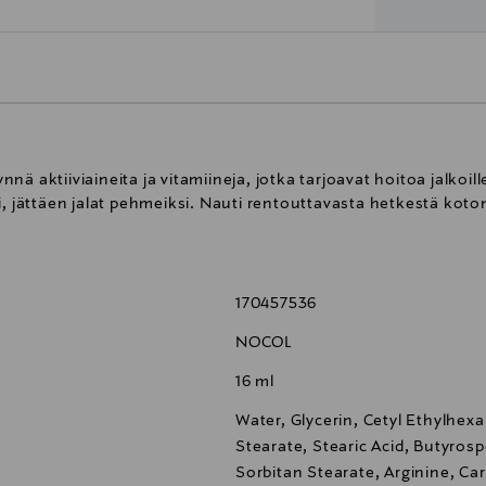
nä aktiiviaineita ja vitamiineja, jotka tarjoavat hoitoa jalkoi
i, jättäen jalat pehmeiksi. Nauti rentouttavasta hetkestä koto
170457536
NOCOL
16 ml
Water, Glycerin, Cetyl Ethylhexa
Stearate, Stearic Acid, Butyros
Sorbitan Stearate, Arginine, Ca