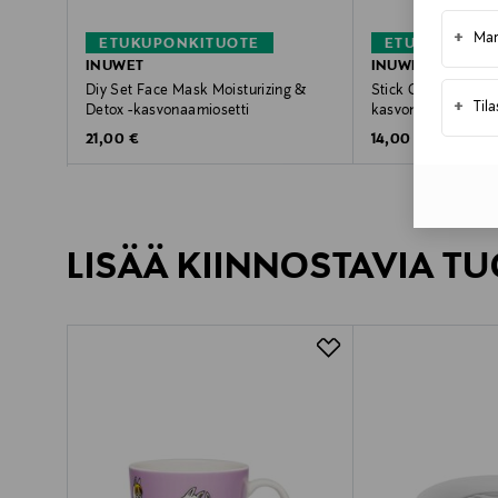
+
Mar
ETUKUPONKITUOTE
ETUKUPONKI
INUWET
INUWET
Diy Set Face Mask Moisturizing &
Stick Clay Face Ma
+
Til
Detox -kasvonaamiosetti
kasvonaamiopuikk
Original Price
Original Price
21,00 €
14,00 €
LISÄÄ KIINNOSTAVIA TU