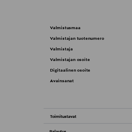
Valmistusmaa
Valmistajan tuotenumero
Valmistaja
Valmistajan osoite
Digitaalinen osoite
Avainsanat
Toimitustavat
Nouto tavaratalosta
Palautus