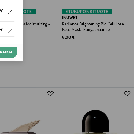
sy
KUPONKITUOTE
ETUKUPONKITUOTE
T
INUWET
kincare Serum Moisturizing -
Radiance Brightening Bio Cellulose
sy
Face Mask -kangasnaamio
 Price
Original Price
€
6,90 €
KAIKKI