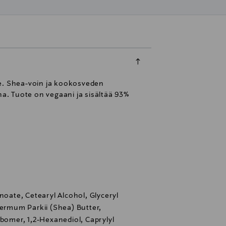
lle. Shea-voin ja kookosveden
na. Tuote on vegaani ja sisältää 93%
noate, Cetearyl Alcohol, Glyceryl
permum Parkii (Shea) Butter,
rbomer, 1,2-Hexanediol, Caprylyl