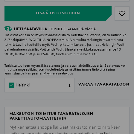
LISÄÄ OSTOSKORIIN
HETI SAATAVILLA
TOIMITUS 1-4 ARKIPÄIVÄSSÄ
Jos ostoskorissa on myös tavarataloista toimitettavia tuotteita, on toimitusaika
3–7 arkipäivää. WOLTILLA NOPEAMMIN! Voit valita Helsingin tavaratalosta
toimitettaville tuotteille myös Wolt-pikatoimituksen, jos tilaat Helsingin Wolt-
palvelualueen sisällä. Voit tehdä Wolt-tilauksia verkkokaupassa ma–pe 10–
18.30, la 10–17.30 ja su 12–16.30, tuotteen minimiarvo 40 €.
Tarkista tuotteen myymäläsaatavuus ja varausmahdollisuus alta. Saatavuus voi
muuttua nopeastikin, joten tuotetiedoissa näyttämämme tieto pitää aina
varmistaa paikan päällä.
Myymäläsaatavuus
VARAA TAVARATALOON
Helsinki
MAKSUTON TOIMITUS TAVARATALOJEN
PAKETTIAUTOMAATTEIHIN
Nyt kannattaa shoppailla! Saat maksuttoman toimituksen