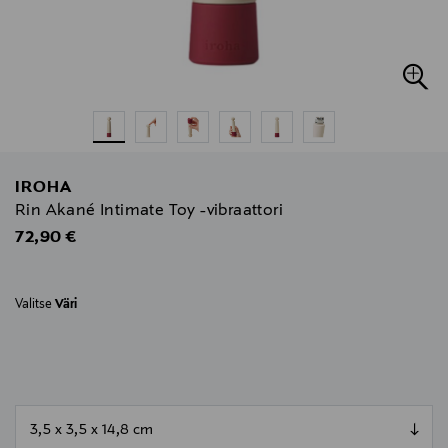
IROHA
Rin Akané Intimate Toy -vibraattori
Original Price
72,90 €
Valitse
Väri
null
null