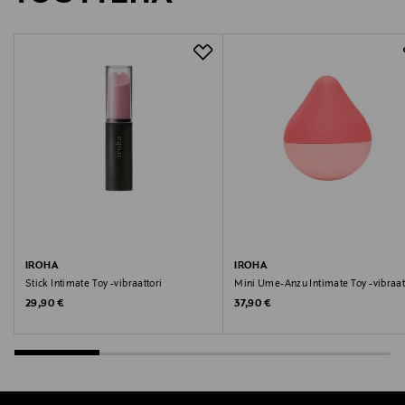
kestävät pidempään. Japanilaisen irohan seksilelukokoelma
https://iroha.com/en/support
antaa naisille mahdollisuuden tutkia uudenlaisia ​​nautintoja.
Ne sopivat sekä aloittelijoille että kokeneemmille käyttäjille.
Avainsanat
vibraattori, intiiimilelu, hyvinvointi, nautinto, iroha
IROHA
IROHA
Stick Intimate Toy -vibraattori
Mini Ume-Anzu Intimate Toy -vibraat
Original Price
Original Price
29,90 €
37,90 €