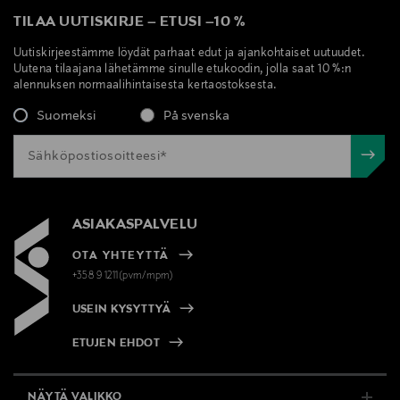
TILAA UUTISKIRJE
–
ETUSI
–
10 %
Uutiskirjeestämme löydät parhaat edut ja ajankohtaiset uutuudet.
Uutena tilaajana lähetämme sinulle etukoodin, jolla saat 10 %:n
alennuksen normaalihintaisesta kertaostoksesta.
Suomeksi
På svenska
ASIAKASPALVELU
OTA YHTEYTTÄ
+358 9 1211(pvm/mpm)
USEIN KYSYTTYÄ
ETUJEN EHDOT
NÄYTÄ VALIKKO