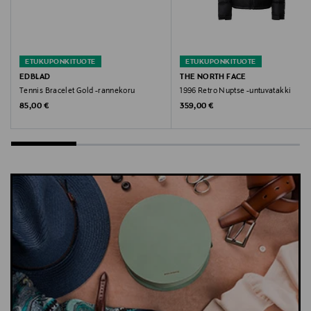
ETUKUPONKITUOTE
ETUKUPONKITUOTE
EDBLAD
THE NORTH FACE
Tennis Bracelet Gold -rannekoru
1996 Retro Nuptse -untuvatakki
Original Price
Original Price
85,00 €
359,00 €