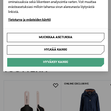
ominaisuuksia sekä liikenteen analysointia varten. Voit muuttaa
pesuainetta, jossa ei ole valkaisuaineita. Älä käytä
evästeasetuksiasi milloin tahansa sivun alareunasta löytyvästä
huuhteluainetta.
linkistä.
IVALO
IVALO
Tietoturva ja evästeiden käyttö
EILI Naisten Parkatakki
VIRVA Naisten kevytvanutakki
Original Price
Original Price
159,95 €
149,95 €
MUOKKAA ASETUKSIA
HYLKÄÄ KAIKKI
LISÄÄ KIINNOSTAVIA
HYVÄKSY KAIKKI
TUOTTEITA
ONLINE EXCLUSIVE