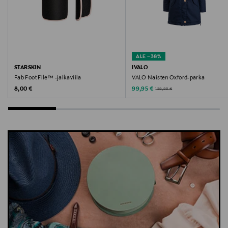
ALE –38%
STARSKIN
IVALO
Fab Foot File™ -jalkaviila
VALO Naisten Oxford-parka
Original Price
Discounted Price
Original Price
8,00 €
99,95 €
159,95 €