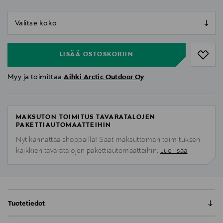
null
null
LISÄÄ OSTOSKORIIN
Myy ja toimittaa
Aihki Arctic Outdoor Oy
MAKSUTON TOIMITUS TAVARATALOJEN
PAKETTIAUTOMAATTEIHIN
Nyt kannattaa shoppailla! Saat maksuttoman toimituksen
kaikkien tavaratalojen pakettiautomaatteihin.
Lue lisää
Tuotetiedot
Ivalo Virva – Naisten pitkä kevytvanutakki.