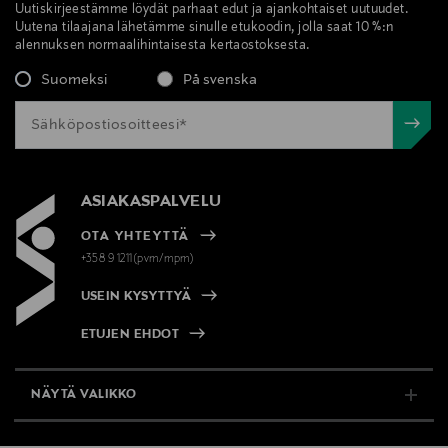
Uutiskirjeestämme löydät parhaat edut ja ajankohtaiset uutuudet.
Uutena tilaajana lähetämme sinulle etukoodin, jolla saat 10 %:n
alennuksen normaalihintaisesta kertaostoksesta.
Suomeksi
På svenska
ASIAKASPALVELU
OTA YHTEYTTÄ
+358 9 1211(pvm/mpm)
USEIN KYSYTTYÄ
ETUJEN EHDOT
NÄYTÄ VALIKKO
TUKI & INFO