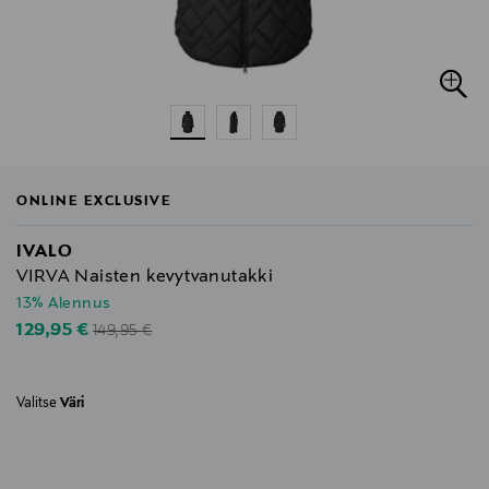
ONLINE EXCLUSIVE
IVALO
VIRVA Naisten kevytvanutakki
13% Alennus
Original Price
Discounted Price
129,95 €
149,95 €
Valitse
Väri