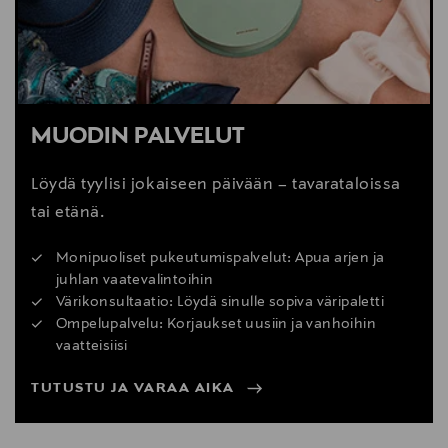
MUODIN PALVELUT
Löydä tyylisi jokaiseen päivään – tavarataloissa
tai etänä.
Monipuoliset pukeutumispalvelut: Apua arjen ja
juhlan vaatevalintoihin
Värikonsultaatio: Löydä sinulle sopiva väripaletti
Ompelupalvelu: Korjaukset uusiin ja vanhoihin
vaatteisiisi
TUTUSTU JA VARAA AIKA