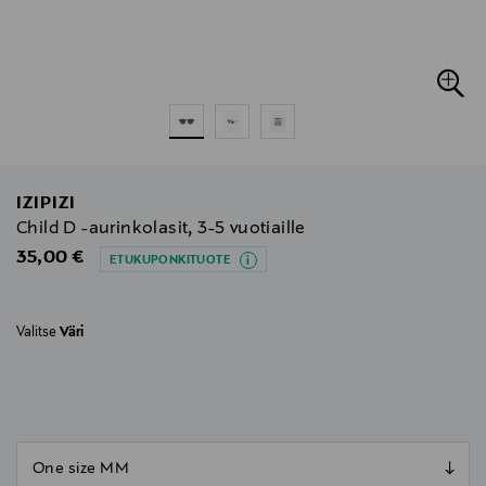
IZIPIZI
Child D -aurinkolasit, 3-5 vuotiaille
Original Price
35,00 €
ETUKUPONKITUOTE
Valitse
Väri
null