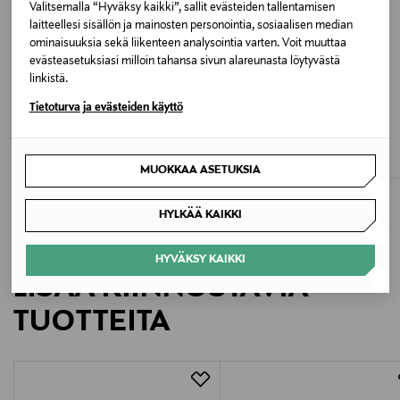
Puhdista linssit pehmeällä liinalla ja miedolla
Valitsemalla “Hyväksy kaikki”, sallit evästeiden tallentamisen
saippuavedellä. Säilytä kotelossa naarmuuntumisen
laitteellesi sisällön ja mainosten personointia, sosiaalisen median
ominaisuuksia sekä liikenteen analysointia varten. Voit muuttaa
välttämiseksi.
evästeasetuksiasi milloin tahansa sivun alareunasta löytyvästä
linkistä.
Väri
ETUKUPONKITUOTE
ETUKUPONKITUOTE
Tietoturva ja evästeiden käyttö
BLUE KDS2300301X00
IZIPIZI
IZIPIZI
Child D -aurinkolasit, 3-5 vuotiaille
Child d Tortoise 3-5Y -aurinkolasit
Koko
Original Price
Original Price
35,00 €
35,00 €
MUOKKAA ASETUKSIA
One size MM
HYLKÄÄ KAIKKI
Valmistusmaa
HYVÄKSY KAIKKI
Taiwan
LISÄÄ KIINNOSTAVIA
Valmistajan tuotenumero
TUOTTEITA
KDS2300301X00
Valmistaja