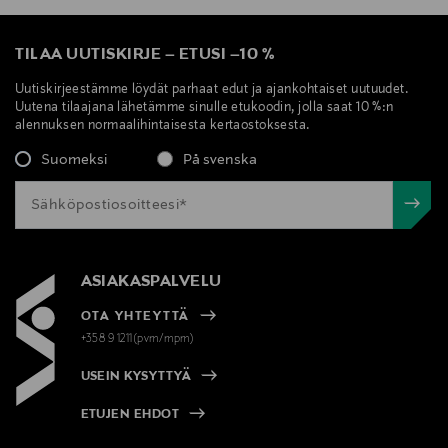
TILAA UUTISKIRJE
–
ETUSI
–
10 %
Uutiskirjeestämme löydät parhaat edut ja ajankohtaiset uutuudet.
Uutena tilaajana lähetämme sinulle etukoodin, jolla saat 10 %:n
alennuksen normaalihintaisesta kertaostoksesta.
Suomeksi
På svenska
ASIAKASPALVELU
OTA YHTEYTTÄ
+358 9 1211(pvm/mpm)
USEIN KYSYTTYÄ
ETUJEN EHDOT