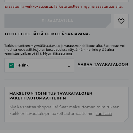
null
Ei saatavilla verkkokaupasta. Tarkista tuotteen myymäläsaatavuus alta.
EI SAATAVILLA
TUOTE EI OLE TÄLLÄ HETKELLÄ SAATAVANA.
Tarkista tuotteen myymäläsaatavuus ja varausmahdollisuus alta. Saatavuus voi
muuttua nopeastikin, joten tuotetiedoissa näyttämämme tieto pitää aina
varmistaa paikan päällä.
Myymäläsaatavuus
VARAA TAVARATALOON
Helsinki
MAKSUTON TOIMITUS TAVARATALOJEN
PAKETTIAUTOMAATTEIHIN
Nyt kannattaa shoppailla! Saat maksuttoman toimituksen
kaikkien tavaratalojen pakettiautomaatteihin.
Lue lisää