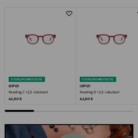
Valmistaja
IZIPIZI SAS
Valmistajan osoite
91 RUE RÉAUMUR, 75002, Paris, France
Digitaalinen osoite
info@bluebaum.com
Avainsanat
ETUKUPONKITUOTE
ETUKUPONKITUOTE
IZIPIZI
IZIPIZI
lukulasit, lukeminen, silmälasit, IZIPIZI, apuväline
Reading C +2,5 -lukulasit
Reading D +2,5 -lukulasit
Original Price
Original Price
42,90 €
42,90 €