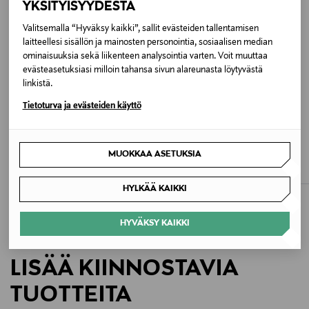
YKSITYISYYDESTÄ
Hoito-ohjeet
Valitsemalla “Hyväksy kaikki”, sallit evästeiden tallentamisen
Puhdista pehmeällä liinalla. Säilytä suojapussissa.
laitteellesi sisällön ja mainosten personointia, sosiaalisen median
Vältä kosketusta kemikaaleihin.
ominaisuuksia sekä liikenteen analysointia varten. Voit muuttaa
evästeasetuksiasi milloin tahansa sivun alareunasta löytyvästä
linkistä.
Väri
Tietoturva ja evästeiden käyttö
YELLOW GOLDEN CANYON
ETUKUPONKITUOTE
ETUKUPONKITUOTE
Koko
IZIPIZI
IZIPIZI
MUOKKAA ASETUKSIA
Reading C +2,5 -lukulasit
Reading D +2,5 -lukulasit
137x156x45 MM
Original Price
Original Price
42,90 €
42,90 €
HYLKÄÄ KAIKKI
Valmistusmaa
Taiwan
HYVÄKSY KAIKKI
Valmistajan tuotenumero
LISÄÄ KIINNOSTAVIA
REA0328101X10
TUOTTEITA