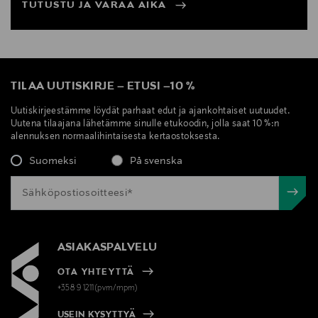
TUTUSTU JA VARAA AIKA
TILAA UUTISKIRJE
–
ETUSI
–
10 %
Uutiskirjeestämme löydät parhaat edut ja ajankohtaiset uutuudet.
Uutena tilaajana lähetämme sinulle etukoodin, jolla saat 10 %:n
alennuksen normaalihintaisesta kertaostoksesta.
Suomeksi
På svenska
ASIAKASPALVELU
OTA YHTEYTTÄ
+358 9 1211(pvm/mpm)
USEIN KYSYTTYÄ