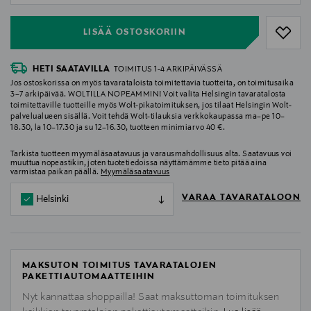
LISÄÄ OSTOSKORIIN
HETI SAATAVILLA
TOIMITUS 1-4 ARKIPÄIVÄSSÄ
Jos ostoskorissa on myös tavarataloista toimitettavia tuotteita, on toimitusaika
3–7 arkipäivää. WOLTILLA NOPEAMMIN! Voit valita Helsingin tavaratalosta
toimitettaville tuotteille myös Wolt-pikatoimituksen, jos tilaat Helsingin Wolt-
palvelualueen sisällä. Voit tehdä Wolt-tilauksia verkkokaupassa ma–pe 10–
18.30, la 10–17.30 ja su 12–16.30, tuotteen minimiarvo 40 €.
Tarkista tuotteen myymäläsaatavuus ja varausmahdollisuus alta. Saatavuus voi
muuttua nopeastikin, joten tuotetiedoissa näyttämämme tieto pitää aina
varmistaa paikan päällä.
Myymäläsaatavuus
VARAA TAVARATALOON
Helsinki
MAKSUTON TOIMITUS TAVARATALOJEN
PAKETTIAUTOMAATTEIHIN
Nyt kannattaa shoppailla! Saat maksuttoman toimituksen