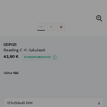
IZIPIZI
Reading C +1 -lukulasit
Original Price
42,90 €
ETUKUPONKITUOTE
Valitse
Väri
null
null