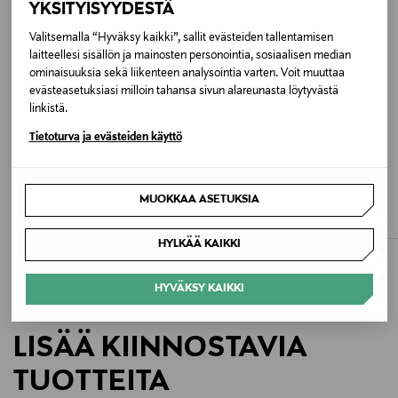
YKSITYISYYDESTÄ
Hoito-ohjeet
Valitsemalla “Hyväksy kaikki”, sallit evästeiden tallentamisen
laitteellesi sisällön ja mainosten personointia, sosiaalisen median
Puhdista linssit pehmeällä liinalla ja miedolla
ominaisuuksia sekä liikenteen analysointia varten. Voit muuttaa
saippuavedellä. Säilytä kotelossa naarmuuntumisen
evästeasetuksiasi milloin tahansa sivun alareunasta löytyvästä
välttämiseksi.
linkistä.
Tietoturva ja evästeiden käyttö
Väri
ALE –30%
ALE –30%
TURQUOISE TURQUOISE STONE
IZIPIZI
IZIPIZI
MUOKKAA ASETUKSIA
Sun D -aurinkolasit
Sun D -aurinkolasit
Koko
Discounted Price
Discounted Price
Original Price
Original Price
37,00 €
37,00 €
52,90 €
52,90 €
HYLKÄÄ KAIKKI
137x156x45 MM
HYVÄKSY KAIKKI
Valmistusmaa
Taiwan
LISÄÄ KIINNOSTAVIA
Valmistajan tuotenumero
TUOTTEITA