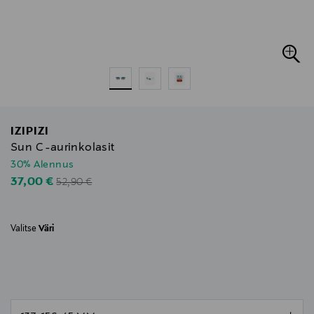
IZIPIZI
Sun C -aurinkolasit
30% Alennus
Original Price
Discounted Price
37,00 €
52,90 €
Valitse
Väri
null