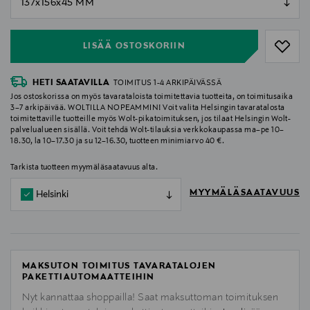
null
LISÄÄ OSTOSKORIIN
HETI SAATAVILLA
TOIMITUS 1-4 ARKIPÄIVÄSSÄ
Jos ostoskorissa on myös tavarataloista toimitettavia tuotteita, on toimitusaika
3–7 arkipäivää. WOLTILLA NOPEAMMIN! Voit valita Helsingin tavaratalosta
toimitettaville tuotteille myös Wolt-pikatoimituksen, jos tilaat Helsingin Wolt-
palvelualueen sisällä. Voit tehdä Wolt-tilauksia verkkokaupassa ma–pe 10–
18.30, la 10–17.30 ja su 12–16.30, tuotteen minimiarvo 40 €.
Tarkista tuotteen myymäläsaatavuus alta.
MYYMÄLÄSAATAVUUS
Helsinki
MAKSUTON TOIMITUS TAVARATALOJEN
PAKETTIAUTOMAATTEIHIN
Nyt kannattaa shoppailla! Saat maksuttoman toimituksen