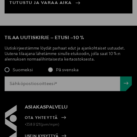
TUTUSTU JA VARAA AIKA
TILAA UUTISKIRJE
–
ETUSI
–
10 %
Uutiskirjeestämme löydät parhaat edut ja ajankohtaiset uutuudet.
Uutena tilaajana lähetämme sinulle etukoodin, jolla saat 10 %:n
alennuksen normaalihintaisesta kertaostoksesta.
Suomeksi
På svenska
ASIAKASPALVELU
OTA YHTEYTTÄ
+358 9 1211(pvm/mpm)
USEIN KYSYTTYÄ