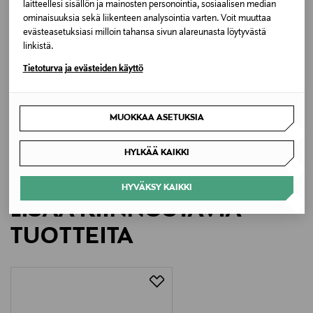
BLACK
laitteellesi sisällön ja mainosten personointia, sosiaalisen median
ominaisuuksia sekä liikenteen analysointia varten. Voit muuttaa
evästeasetuksiasi milloin tahansa sivun alareunasta löytyvästä
Koko
linkistä.
One size
Tietoturva ja evästeiden käyttö
ETUKUPONKITUOTE
Valmistusmaa
IZIPIZI
Sun H -aurinkolasit
Taiwan
MUOKKAA ASETUKSIA
Original Price
45,00 €
Valmistajan tuotenumero
HYLKÄÄ KAIKKI
JSLMSCC01_00
HYVÄKSY KAIKKI
LISÄÄ KIINNOSTAVIA
Valmistaja
TUOTTEITA
IZIPIZI SAS
Valmistajan osoite
91 RUE RÉAUMUR, 75002, Paris, France