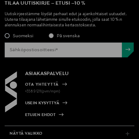
TILAA UUTISKIRJE
–
ETUSI
–
10 %
Uutiskirjeestämme löydät parhaat edut ja ajankohtaiset uutuudet.
Uutena tilaajana lähetämme sinulle etukoodin, jolla saat 10 %:n
alennuksen normaalihintaisesta kertaostoksesta.
Suomeksi
På svenska
ASIAKASPALVELU
OTA YHTEYTTÄ
+358 9 1211(pvm/mpm)
USEIN KYSYTTYÄ
ETUJEN EHDOT
NÄYTÄ VALIKKO