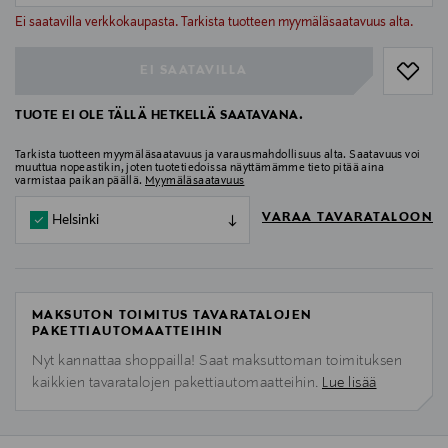
null
Ei saatavilla verkkokaupasta. Tarkista tuotteen myymäläsaatavuus alta.
EI SAATAVILLA
TUOTE EI OLE TÄLLÄ HETKELLÄ SAATAVANA.
Tarkista tuotteen myymäläsaatavuus ja varausmahdollisuus alta. Saatavuus voi
muuttua nopeastikin, joten tuotetiedoissa näyttämämme tieto pitää aina
varmistaa paikan päällä.
Myymäläsaatavuus
VARAA TAVARATALOON
Helsinki
MAKSUTON TOIMITUS TAVARATALOJEN
PAKETTIAUTOMAATTEIHIN
Nyt kannattaa shoppailla! Saat maksuttoman toimituksen
kaikkien tavaratalojen pakettiautomaatteihin.
Lue lisää