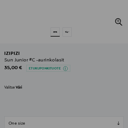
IZIPIZI
Sun Junior #C -aurinkolasit
Original Price
35,00 €
ETUKUPONKITUOTE
Valitse
Väri
null