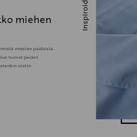
Inspiroidu
ikko miehen
mmistä miesten paidoista.
lus tuovat paidan
tenkin siistiin