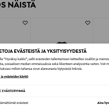
ÖS NÄISTÄ
7,90 €–50,00 € kuljetusyhtiöstä ja 
Alk. 6,90 €, kun toimitus on saatavi
IETOJA EVÄSTEISTÄ JA YKSITYISYYDESTÄ
la “Hyväksy kaikki”, sallit evästeiden tallentamisen laitteellesi sisällön ja maino
tia, sosiaalisen median ominaisuuksia sekä liikenteen analysointia varten. Voit 
uksiasi milloin tahansa sivun alareunasta löytyvästä linkistä.
 ja evästeiden käyttö
SE EVÄSTERYHMIÄ
TUOTE
ALE –40%
ALE 
ttämättömät evästeet
Aina hyv
BUGATTI
MONCL