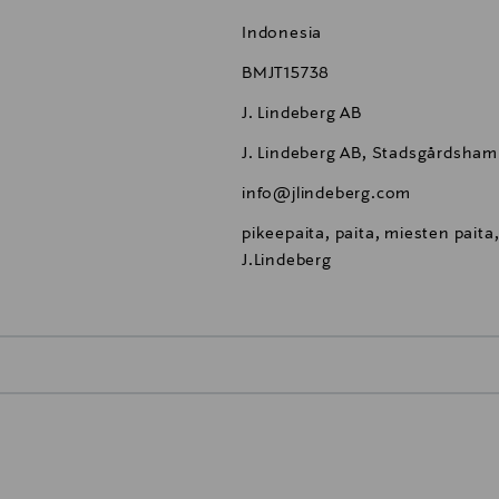
Indonesia
BMJT15738
J. Lindeberg AB
J. Lindeberg AB, Stadsgårdsha
info@jlindeberg.com
pikeepaita, paita, miesten paita,
J.Lindeberg
0,00 €
inen tilaukseesi. Voit palauttaa tilaamasi tuotteen 30 vuorokauden ku
0,00 € – 4,90 €
rvitse ilmoittaa palautuksesta etukäteen.