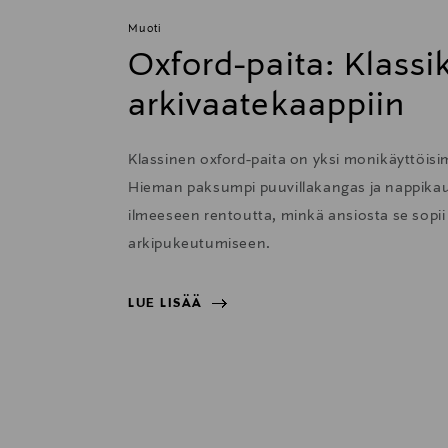
Muoti
Oxford-paita: Klass
arkivaatekaappiin
Klassinen oxford-paita on yksi monikäyttöisi
Hieman paksumpi puuvillakangas ja nappikau
ilmeeseen rentoutta, minkä ansiosta se sopii e
arkipukeutumiseen.
LUE LISÄÄ