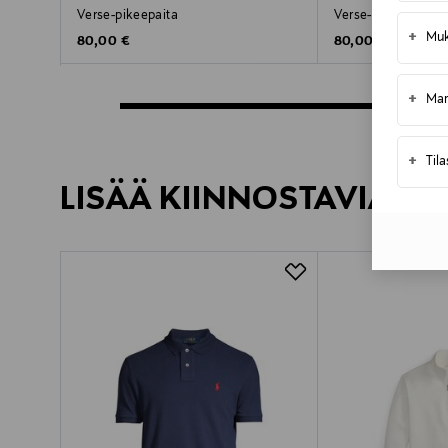
Verse-pikeepaita
Verse-pikeepaita
+
Muk
Original Price
Original Price
80,00 €
80,00 €
+
Mar
+
Til
LISÄÄ KIINNOSTAVIA TU