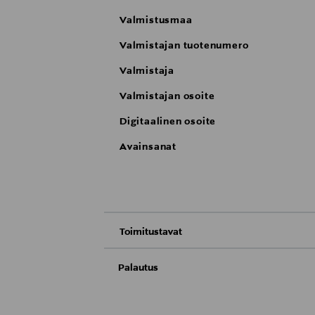
Valmistusmaa
Valmistajan tuotenumero
Valmistaja
Valmistajan osoite
Digitaalinen osoite
Avainsanat
Toimitustavat
Nouto tavaratalosta
Palautus
Meille on hyvin tärkeää, että olet tyytyvä
Toimitus automaattiin tai noutopisteeseen
Palauttaminen on maksutonta eikä sinun ta