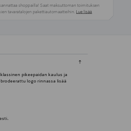
kannattaa shoppailla! Saat maksuttoman toimituksen
kien tavaratalojen pakettiautomaatteihin.
Lue lisää
 klassinen pikeepaidan kaulus ja
 brodeerattu logo rinnassa lisää
sti.