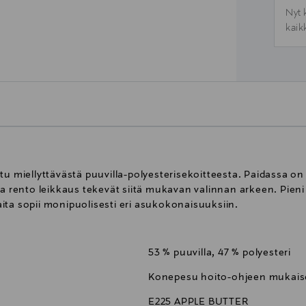
Nyt 
kaik
tu miellyttävästä puuvilla-polyesterisekoitteesta. Paidassa on
ja rento leikkaus tekevät siitä mukavan valinnan arkeen. Pieni
ita sopii monipuolisesti eri asukokonaisuuksiin.
53 % puuvilla, 47 % polyesteri
Konepesu hoito-ohjeen mukaise
E225 APPLE BUTTER