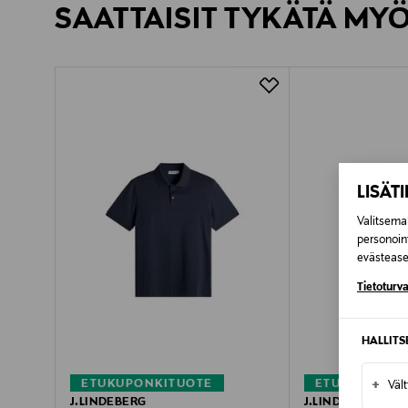
SAATTAISIT TYKÄTÄ MY
LUE TARKEMMAT PALAUTUSOHJEET
Kotiinkuljetus
Pikatoimitus Wolt
LISÄT
Valitsemal
personoin
evästeaset
Tietoturva
HALLIT
+
ETUKUPONKITUOTE
ETUKUPONKI
Väl
J.LINDEBERG
J.LINDEBERG