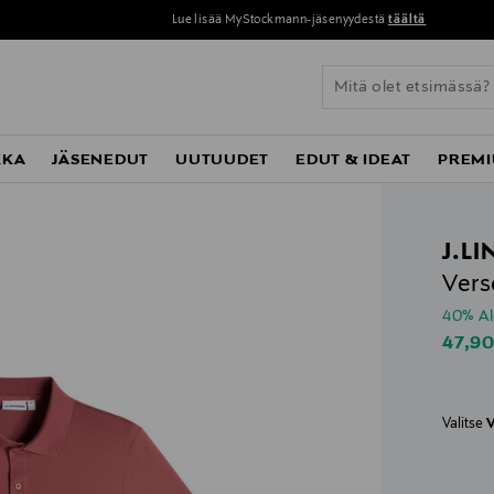
Lue lisää MyStockmann-jäsenyydestä
täältä
KKA
JÄSENEDUT
UUTUUDET
EDUT & IDEAT
PREMI
J.L
Vers
40% A
Disco
47,9
Valitse
V