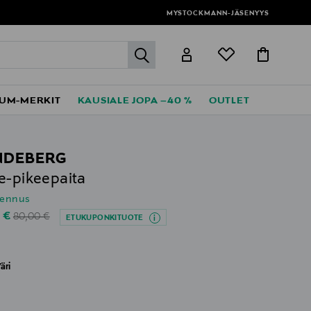
MYSTOCKMANN-JÄSENYYS
label.header.go
UM-MERKIT
KAUSIALE JOPA –40 %
OUTLET
INDEBERG
e-pikeepaita
lennus
Original Price
unted Price
0 €
80,00 €
ETUKUPONKITUOTE
äri