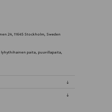
mnen 24, 11645 Stockholm, Sweden
 lyhythihainen paita, puuvillapaita,
luessa tuotteen vastaanottamisesta.