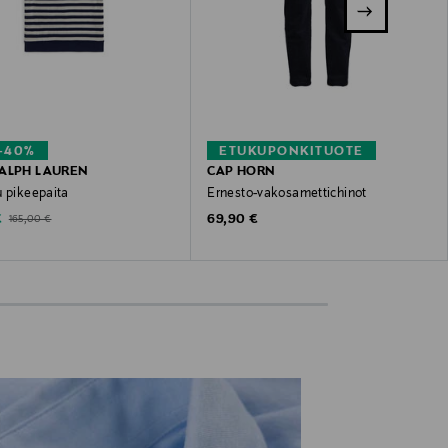
–40%
ETUKUPONKITUOTE
ALPH LAUREN
CAP HORN
u pikeepaita
Ernesto-vakosamettichinot
ted Price
Original Price
Original Price
€
69,90 €
165,00 €