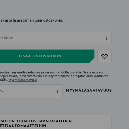
iakasta lisäsi tämän juuri ostoskoriin.
ull
tse koko
ull
LISÄÄ OSTOSKORIIN
 tuotteen myymäläsaatavuus ja varausmahdollisuus alta. Saatavuus voi
nopeastikin, joten tuotetiedoissa näyttämämme tieto pitää aina varmistaa
äällä.
Myymäläsaatavuus
MYYMÄLÄSAATAVUUS
nki
SUTON TOIMITUS TAVARATALOJEN
ETTIAUTOMAATTEIHIN