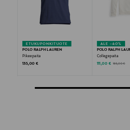
ETUKUPONKITUOTE
ALE –40%
POLO RALPH LAUREN
POLO RALPH LAU
Pikeepaita
Collegepaita
Original Price
Discounted Price
Original Pric
135,00 €
111,00 €
185,00 €