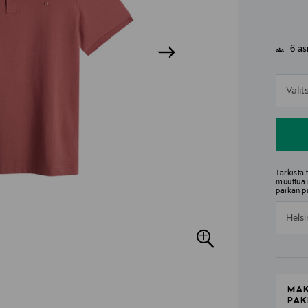
6 as
n
Vali
n
Tarkista
muuttua 
paikan p
Helsi
MAK
PAK