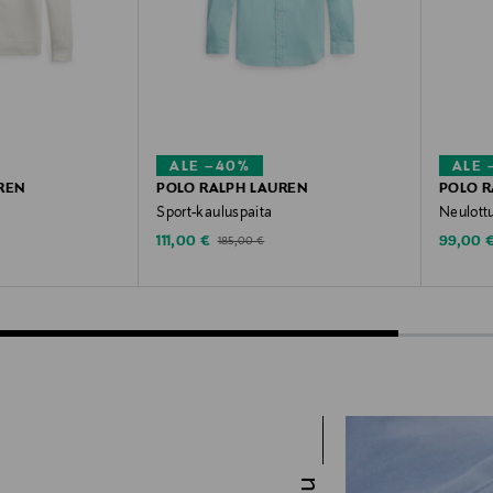
ALE –40%
ALE 
REN
POLO RALPH LAUREN
POLO R
Sport-kauluspaita
Neulott
Discounted Price
Discoun
e
Original Price
111,00 €
99,00 
185,00 €