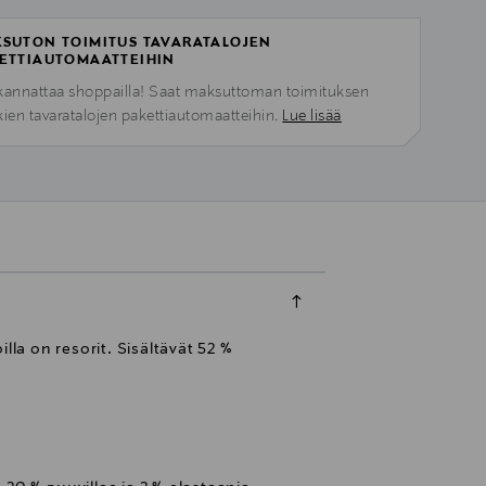
SUTON TOIMITUS TAVARATALOJEN
ETTIAUTOMAATTEIHIN
kannattaa shoppailla! Saat maksuttoman toimituksen
kien tavaratalojen pakettiautomaatteihin.
Lue lisää
lla on resorit. Sisältävät 52 %