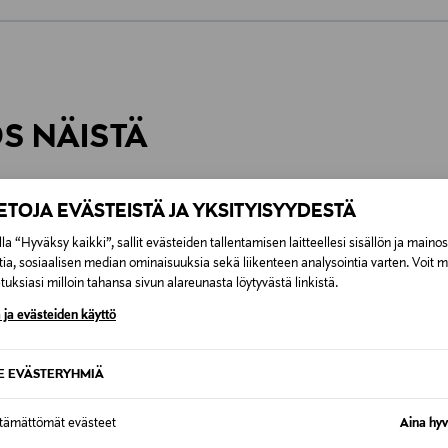
0,00 €
inen tilaukseesi. Voit palauttaa tilaamasi tuotteen 30 vuorokauden ku
0,00 € – 4,90 €
rvitse ilmoittaa palautuksesta etukäteen.
ÖS NÄISTÄ
7,90 €–50,00 € kuljetusyhtiöstä ja 
Alk. 6,90 €, kun toimitus on saatavi
IETOJA EVÄSTEISTÄ JA YKSITYISYYDESTÄ
la “Hyväksy kaikki”, sallit evästeiden tallentamisen laitteellesi sisällön ja maino
tia, sosiaalisen median ominaisuuksia sekä liikenteen analysointia varten. Voit 
uksiasi milloin tahansa sivun alareunasta löytyvästä linkistä.
 ja evästeiden käyttö
SE EVÄSTERYHMIÄ
ttämättömät evästeet
Aina hyv