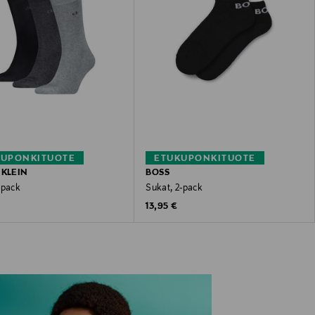
KUPONKITUOTE
ETUKUPONKITUOTE
 KLEIN
BOSS
-pack
Sukat, 2-pack
 Price
Original Price
13,95 €