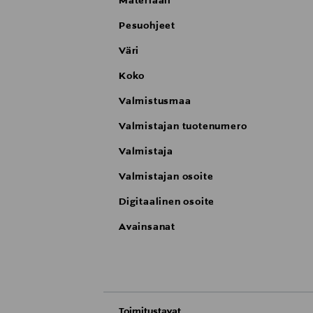
Materiaali
Pesuohjeet
Väri
Koko
Valmistusmaa
Valmistajan tuotenumero
Valmistaja
Valmistajan osoite
Digitaalinen osoite
Avainsanat
Toimitustavat