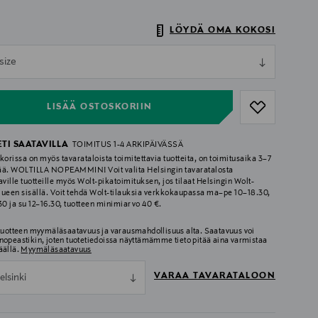
LÖYDÄ OMA KOKOSI
ull
size
ull
LISÄÄ OSTOSKORIIN
ETI SAATAVILLA
TOIMITUS 1-4 ARKIPÄIVÄSSÄ
korissa on myös tavarataloista toimitettavia tuotteita, on toimitusaika 3–7
ää. WOLTILLA NOPEAMMIN! Voit valita Helsingin tavaratalosta
aville tuotteille myös Wolt-pikatoimituksen, jos tilaat Helsingin Wolt-
lueen sisällä. Voit tehdä Wolt-tilauksia verkkokaupassa ma–pe 10–18.30,
.30 ja su 12–16.30, tuotteen minimiarvo 40 €.
 tuotteen myymäläsaatavuus ja varausmahdollisuus alta. Saatavuus voi
nopeastikin, joten tuotetiedoissa näyttämämme tieto pitää aina varmistaa
äällä.
Myymäläsaatavuus
VARAA TAVARATALOON
elsinki