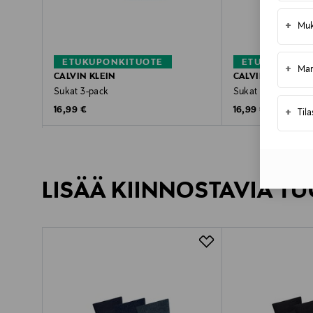
+
Muk
ETUKUPONKITUOTE
ETUKUPONKI
+
Mar
CALVIN KLEIN
CALVIN KLEIN
Sukat 3-pack
Sukat 3-pack
Original Price
Original Price
16,99 €
16,99 €
+
Til
LISÄÄ KIINNOSTAVIA TU