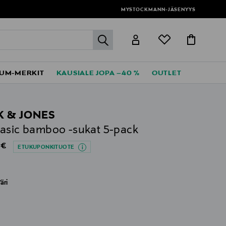
MYSTOCKMANN-JÄSENYYS
label.header.go
UM-MERKIT
KAUSIALE JOPA –40 %
OUTLET
K & JONES
asic bamboo -sukat 5-pack
al Price
 €
ETUKUPONKITUOTE
äri