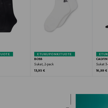
TUOTE
ETUKUPONKITUOTE
ETU
BOSS
CALVIN
Sukat, 2-pack
Sukat 3
Original Price
Original
13,95 €
16,99 €