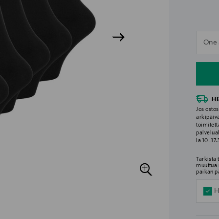
n
One 
n
H
Jos ostos
arkipäiv
toimitett
palvelua
la 10–17
Tarkista
muuttua 
paikan p
H