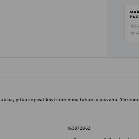
MAK
PAK
Nyt 
kaik
sukkia, jotka sopivat käyttöön minä tahansa päivänä. Yläreunoi
163972862