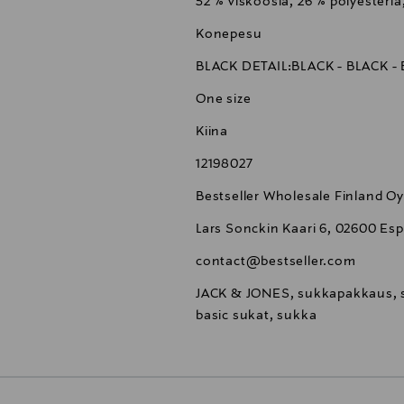
52 % viskoosia, 26 % polyesteriä,
Konepesu
BLACK DETAIL:BLACK - BLACK -
One size
Kiina
12198027
Bestseller Wholesale Finland Oy
Lars Sonckin Kaari 6, 02600 Esp
contact@bestseller.com
JACK & JONES, sukkapakkaus, s
basic sukat, sukka