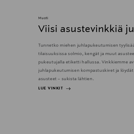
Muoti
Viisi asustevinkkiä j
Tunnetko miehen juhlapukeutumisen tyylisään
tilaisuuksissa solmio, kengät ja muut asustee
pukeutujalla etiketti hallussa. Vinkkiemme avu
juhlapukeutumisen kompastuskivet ja löydät 
asusteet – sukista lähtien.
LUE VINKIT