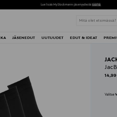
Lue lisää MyStockmann-jäsenyydestä
täältä
KKA
JÄSENEDUT
UUTUUDET
EDUT & IDEAT
PREMI
JAC
JacB
Origin
14,99
Valitse
V