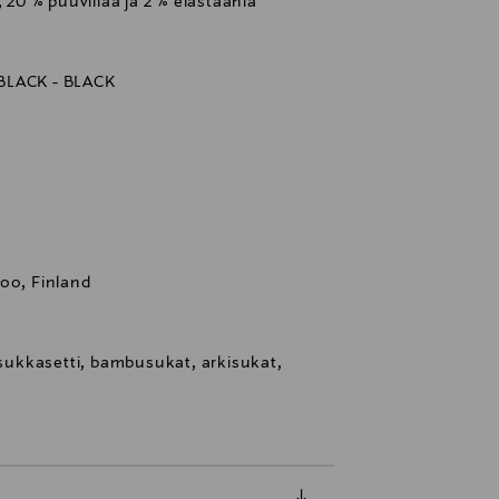
 20 % puuvillaa ja 2 % elastaania
 BLACK - BLACK
oo, Finland
ukkasetti, bambusukat, arkisukat,