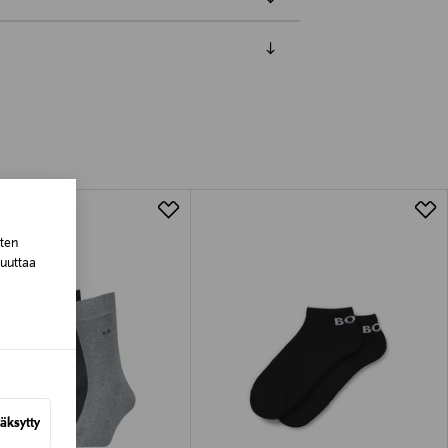
luessa tuotteen vastaanottamisesta.
tuotteen koosta riippuen
lla valittuun osoitteeseen.
sten
muuttaa
äksytty