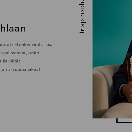
Inspiroidu
uhlaan
nöt? Etenkin virallisissa
t paljastavat, onko
lla vältät
juhla-asuusi oikeat