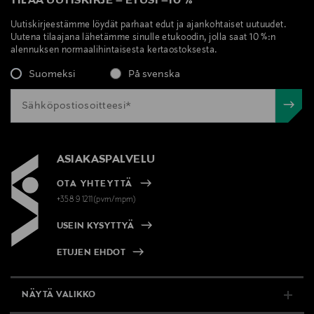
TILAA UUTISKIRJE
–
ETUSI
–
10 %
Uutiskirjeestämme löydät parhaat edut ja ajankohtaiset uutuudet.
Uutena tilaajana lähetämme sinulle etukoodin, jolla saat 10 %:n
alennuksen normaalihintaisesta kertaostoksesta.
Suomeksi
På svenska
ASIAKASPALVELU
OTA YHTEYTTÄ
+358 9 1211(pvm/mpm)
USEIN KYSYTTYÄ
ETUJEN EHDOT
NÄYTÄ VALIKKO