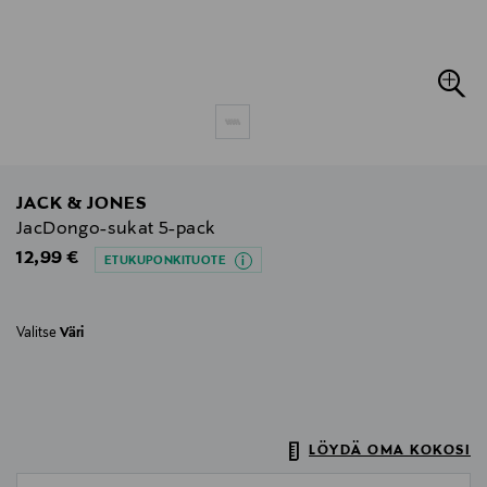
JACK & JONES
JacDongo-sukat 5-pack
Original Price
12,99 €
ETUKUPONKITUOTE
Valitse
Väri
LÖYDÄ OMA KOKOSI