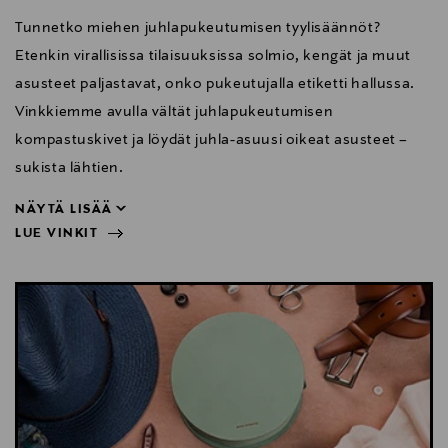
Tunnetko miehen juhlapukeutumisen tyylisäännöt?
Etenkin virallisissa tilaisuuksissa solmio, kengät ja muut
asusteet paljastavat, onko pukeutujalla etiketti hallussa.
Vinkkiemme avulla vältät juhlapukeutumisen
kompastuskivet ja löydät juhla-asuusi oikeat asusteet –
sukista lähtien.
NÄYTÄ LISÄÄ
LUE VINKIT
sukista lähtien.
NÄYTÄ VÄHEMMÄN
LUE VINKIT