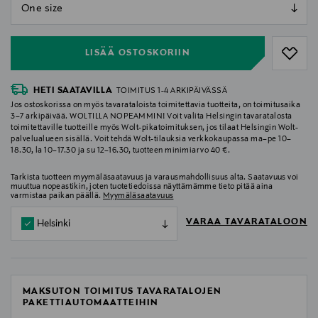
null
null
LISÄÄ OSTOSKORIIN
HETI SAATAVILLA
TOIMITUS 1-4 ARKIPÄIVÄSSÄ
Jos ostoskorissa on myös tavarataloista toimitettavia tuotteita, on toimitusaika
3–7 arkipäivää. WOLTILLA NOPEAMMIN! Voit valita Helsingin tavaratalosta
toimitettaville tuotteille myös Wolt-pikatoimituksen, jos tilaat Helsingin Wolt-
palvelualueen sisällä. Voit tehdä Wolt-tilauksia verkkokaupassa ma–pe 10–
18.30, la 10–17.30 ja su 12–16.30, tuotteen minimiarvo 40 €.
Tarkista tuotteen myymäläsaatavuus ja varausmahdollisuus alta. Saatavuus voi
muuttua nopeastikin, joten tuotetiedoissa näyttämämme tieto pitää aina
varmistaa paikan päällä.
Myymäläsaatavuus
VARAA TAVARATALOON
Helsinki
MAKSUTON TOIMITUS TAVARATALOJEN
PAKETTIAUTOMAATTEIHIN