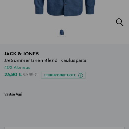
JACK & JONES
JJeSummer Linen Blend -kauluspaita
40% Alennus
Original Price
Discounted Price
23,90 €
39,99 €
ETUKUPONKITUOTE
Valitse
Väri