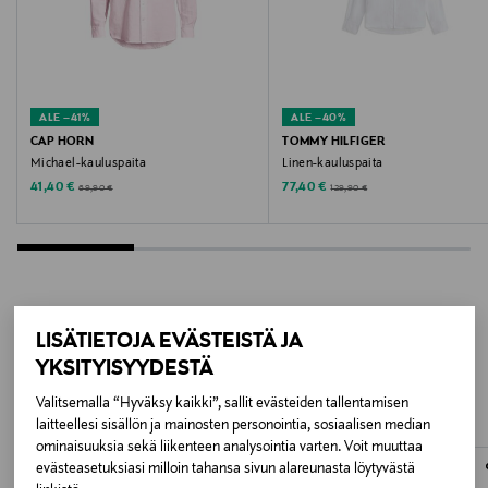
NAVY BLAZER
Valmistusmaa
Bangladesh
ALE –41%
ALE –40%
CAP HORN
TOMMY HILFIGER
Valmistajan tuotenumero
Michael-kauluspaita
Linen-kauluspaita
Discounted Price
Discounted Price
Original Price
Original Price
41,40 €
77,40 €
69,90 €
129,90 €
5715830351691
Valmistaja
Bestseller Wholesale Finland Oy
LISÄTIETOJA EVÄSTEISTÄ JA
Valmistajan osoite
LISÄÄ KIINNOSTAVIA
YKSITYISYYDESTÄ
Lars Sonckin Kaari 6, 02600 Espoo, Finland
TUOTTEITA
Valitsemalla “Hyväksy kaikki”, sallit evästeiden tallentamisen
laitteellesi sisällön ja mainosten personointia, sosiaalisen median
Digitaalinen osoite
ominaisuuksia sekä liikenteen analysointia varten. Voit muuttaa
ONLINE EXCLUSIVE
contact@bestseller.com
evästeasetuksiasi milloin tahansa sivun alareunasta löytyvästä