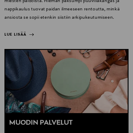
miesten paidoista. Hieman paksumpi puuvillakangas ja
nappikaulus tuovat paidan ilmeeseen rentoutta, minkä
ansiosta se sopii etenkin siistiin arkipukeutumiseen.
LUE LISÄÄ
NÄYTÄ VÄHEMMÄN
LUE LISÄÄ
MUODIN PALVELUT