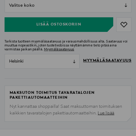
null
null
LISÄÄ OSTOSKORIIN
Tarkista tuotteen myymäläsaatavuus ja varausmahdollisuus alta. Saatavuus voi
muuttua nopeastikin, joten tuotetiedoissa näyttämämme tieto pitää aina
varmistaa paikan päällä.
Myymäläsaatavuus
MYYMÄLÄSAATAVUUS
Helsinki
MAKSUTON TOIMITUS TAVARATALOJEN
PAKETTIAUTOMAATTEIHIN
Nyt kannattaa shoppailla! Saat maksuttoman toimituksen
kaikkien tavaratalojen pakettiautomaatteihin.
Lue lisää