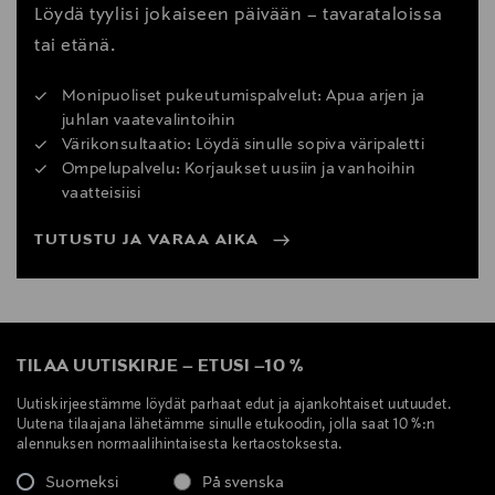
Löydä tyylisi jokaiseen päivään – tavarataloissa
tai etänä.
Monipuoliset pukeutumispalvelut: Apua arjen ja
juhlan vaatevalintoihin
Värikonsultaatio: Löydä sinulle sopiva väripaletti
Ompelupalvelu: Korjaukset uusiin ja vanhoihin
vaatteisiisi
TUTUSTU JA VARAA AIKA
TILAA UUTISKIRJE
–
ETUSI
–
10 %
Uutiskirjeestämme löydät parhaat edut ja ajankohtaiset uutuudet.
Uutena tilaajana lähetämme sinulle etukoodin, jolla saat 10 %:n
alennuksen normaalihintaisesta kertaostoksesta.
Suomeksi
På svenska