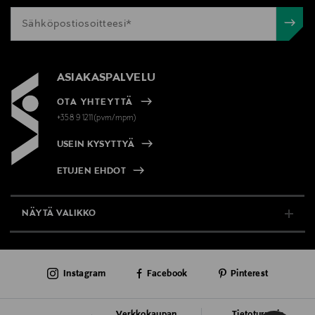
ASIAKASPALVELU
OTA YHTEYTTÄ
+358 9 1211(pvm/mpm)
USEIN KYSYTTYÄ
ETUJEN EHDOT
NÄYTÄ VALIKKO
TUKI & INFO
Instagram
Facebook
Pinterest
AJANKOHTAISTA
PALVELUT