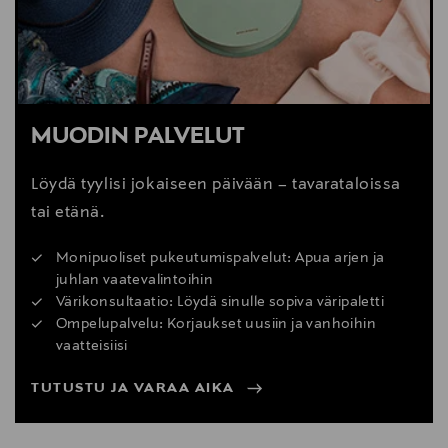
MUODIN PALVELUT
Löydä tyylisi jokaiseen päivään – tavarataloissa
tai etänä.
Monipuoliset pukeutumispalvelut: Apua arjen ja
juhlan vaatevalintoihin
Värikonsultaatio: Löydä sinulle sopiva väripaletti
Ompelupalvelu: Korjaukset uusiin ja vanhoihin
vaatteisiisi
TUTUSTU JA VARAA AIKA