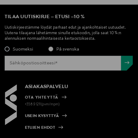
TILAA UUTISKIRJE
–
ETUSI
–
10 %
Uutiskirjeestämme löydät parhaat edut ja ajankohtaiset uutuudet.
Uutena tilaajana lähetämme sinulle etukoodin, jolla saat 10 %:n
alennuksen normaalihintaisesta kertaostoksesta.
Suomeksi
På svenska
ASIAKASPALVELU
OTA YHTEYTTÄ
+358 9 1211(pvm/mpm)
USEIN KYSYTTYÄ
ETUJEN EHDOT