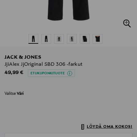
JACK & JONES
JjiAlex JjOriginal SBD 306 -farkut
Original Price
49,99 €
ETUKUPONKITUOTE
Valitse
Väri
LÖYDÄ OMA KOKOSI