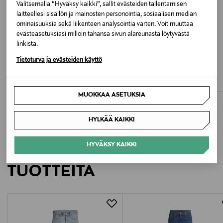
12236089
Valitsemalla “Hyväksy kaikki”, sallit evästeiden tallentamisen
laitteellesi sisällön ja mainosten personointia, sosiaalisen median
ominaisuuksia sekä liikenteen analysointia varten. Voit muuttaa
Valmistaja
evästeasetuksiasi milloin tahansa sivun alareunasta löytyvästä
linkistä.
Bestseller Wholesale Finland Oy
ETUKUPONKITUOTE
ETUKUPONKITUOTE
Tietoturva ja evästeiden käyttö
JACK & JONES
JACK & JONES
Valmistajan osoite
JjiAlex JjOriginal -farkut
JjiAlex JjOriginal -farkut
Original Price
Original Price
49,99 €
49,99 €
Lars Sonckin Kaari 6, 02600 Espoo, Finland
MUOKKAA ASETUKSIA
Digitaalinen osoite
HYLKÄÄ KAIKKI
contact@bestseller.com
HYVÄKSY KAIKKI
LISÄÄ KIINNOSTAVIA
Avainsanat
TUOTTEITA
jack jones, farkut, loose fit, löysät farkut