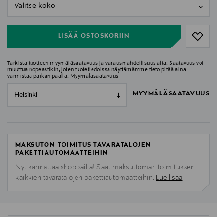
null
null
LISÄÄ OSTOSKORIIN
Tarkista tuotteen myymäläsaatavuus ja varausmahdollisuus alta. Saatavuus voi
muuttua nopeastikin, joten tuotetiedoissa näyttämämme tieto pitää aina
varmistaa paikan päällä.
Myymäläsaatavuus
MYYMÄLÄSAATAVUUS
Helsinki
MAKSUTON TOIMITUS TAVARATALOJEN
PAKETTIAUTOMAATTEIHIN
Nyt kannattaa shoppailla! Saat maksuttoman toimituksen
kaikkien tavaratalojen pakettiautomaatteihin.
Lue lisää