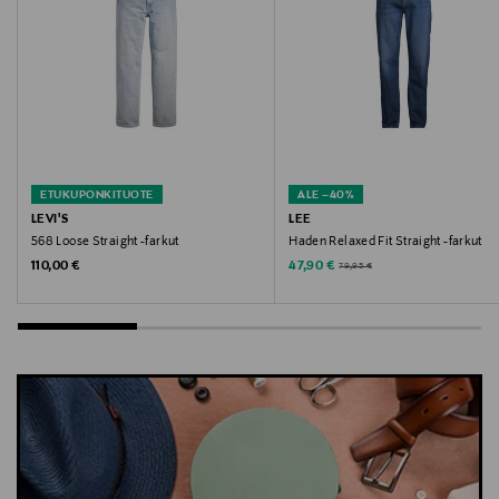
ETUKUPONKITUOTE
ALE –40%
LEVI'S
LEE
568 Loose Straight -farkut
Haden Relaxed Fit Straight -farkut
Original Price
Discounted Price
Original Price
110,00 €
47,90 €
79,95 €