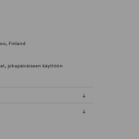
oo, Finland
avat, jokapäiväiseen käyttöön
luessa tuotteen vastaanottamisesta.