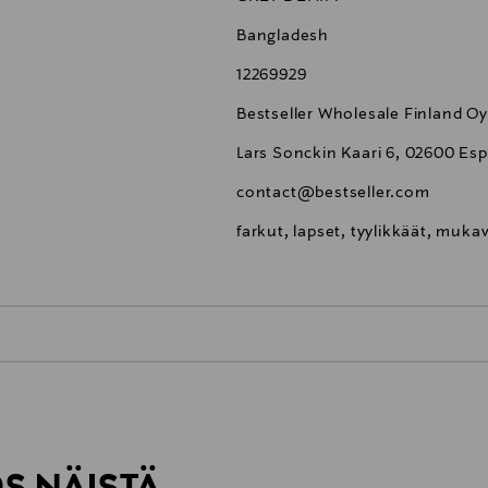
Bangladesh
12269929
Bestseller Wholesale Finland Oy
Lars Sonckin Kaari 6, 02600 Esp
contact@bestseller.com
farkut, lapset, tyylikkäät, muk
0,00 €
inen tilaukseesi. Voit palauttaa tilaamasi tuotteen 30 vuorokauden ku
0,00 € – 4,90 €
rvitse ilmoittaa palautuksesta etukäteen.