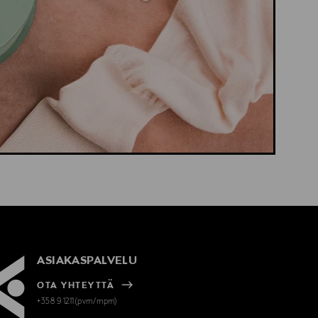
ASIAKASPALVELU
OTA YHTEYTTÄ
+358 9 1211(pvm/mpm)