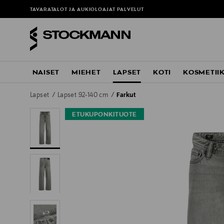
TAVARATALOT JA AUKIOLOAJAT
PALVELUT
NAISET
MIEHET
LAPSET
KOTI
KOSMETII
Lapset
Lapset 92-140 cm
Farkut
ETUKUPONKITUOTE