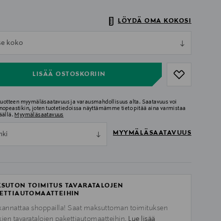
LÖYDÄ OMA KOKOSI
ull
tse koko
ull
LISÄÄ OSTOSKORIIN
 tuotteen myymäläsaatavuus ja varausmahdollisuus alta. Saatavuus voi
nopeastikin, joten tuotetiedoissa näyttämämme tieto pitää aina varmistaa
äällä.
Myymäläsaatavuus
MYYMÄLÄSAATAVUUS
nki
SUTON TOIMITUS TAVARATALOJEN
ETTIAUTOMAATTEIHIN
kannattaa shoppailla! Saat maksuttoman toimituksen
kien tavaratalojen pakettiautomaatteihin.
Lue lisää