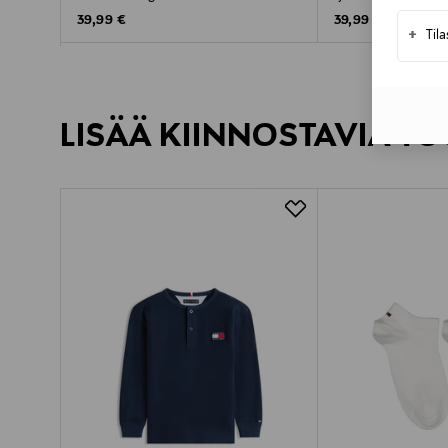
Original Price
Original Price
39,99 €
39,99 €
+
Til
LISÄÄ KIINNOSTAVIA TU