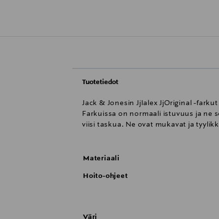
Tuotetiedot
Jack & Jonesin JjIalex JjOriginal -farku
Farkuissa on normaali istuvuus ja ne s
viisi taskua. Ne ovat mukavat ja tyylik
Materiaali
Hoito-ohjeet
Väri