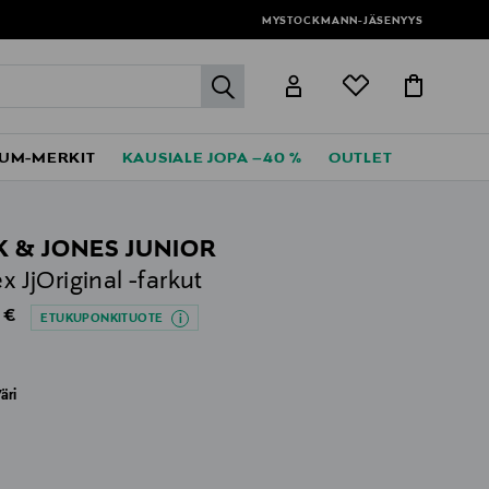
MYSTOCKMANN-JÄSENYYS
label.header.go
UM-MERKIT
KAUSIALE JOPA –40 %
OUTLET
K & JONES JUNIOR
ex JjOriginal -farkut
al Price
 €
ETUKUPONKITUOTE
äri