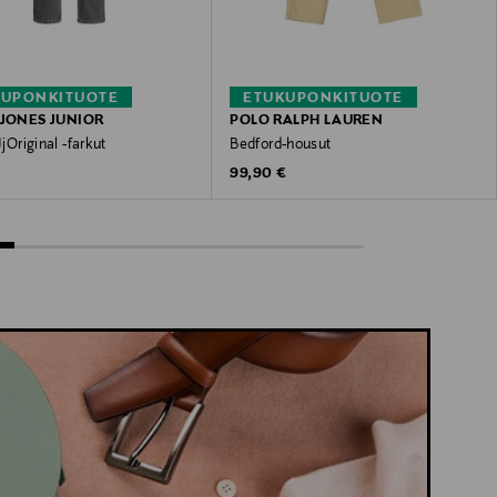
KUPONKITUOTE
ETUKUPONKITUOTE
 JONES JUNIOR
POLO RALPH LAUREN
JjOriginal -farkut
Bedford-housut
 Price
Original Price
99,90 €