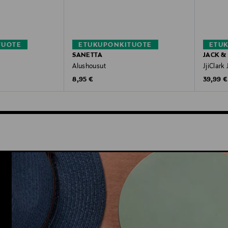
TUOTE
ETUKUPONKITUOTE
ETU
SANETTA
JACK &
Alushousut
JjiClark 
Original Price
Original
8,95 €
39,99 €