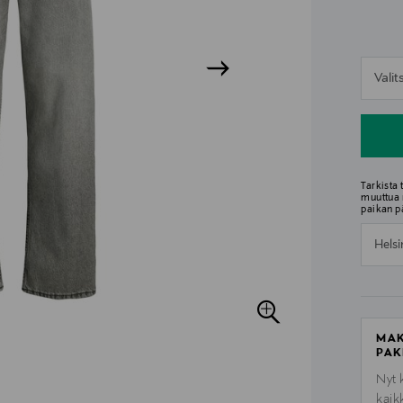
n
Vali
n
Tarkista
muuttua 
paikan p
Helsi
MAK
PAK
Nyt 
kaik