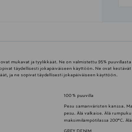
t ovat mukavat ja tyylikkäät. Ne on valmistettu 95% puuvillasta 
opivat täydellisesti jokapäiväiseen käyttöön. Ne ovat kestävät
käät, ja ne sopivat täydellisesti jokapäiväiseen käyttöön.
100 % puuvilla
Pesu samanväristen kanssa. Ma
pesu. Älä valkaise. Älä rumpukui
maksimilämpötilassa 200°C. Älä 
GREY DENIM