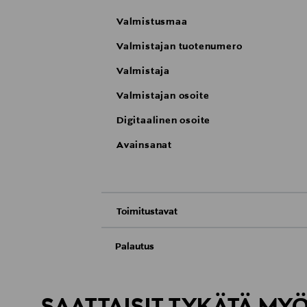
Valmistusmaa
Valmistajan tuotenumero
Valmistaja
Valmistajan osoite
Digitaalinen osoite
Avainsanat
Toimitustavat
Nouto tavaratalosta
Palautus
Meille on hyvin tärkeää, että olet tyytyvä
Toimitus automaattiin tai noutopisteeseen
Palauttaminen on maksutonta eikä sinun ta