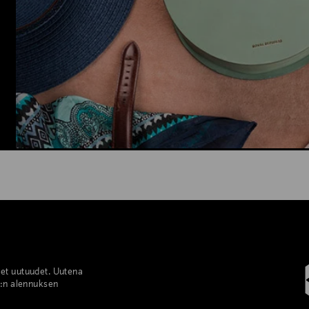
set uutuudet. Uutena
%:n alennuksen