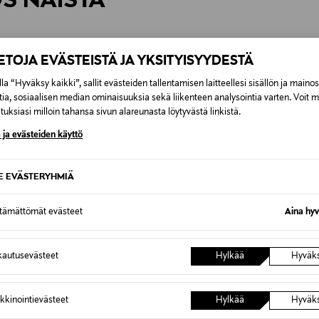
ÖS NÄISTÄ
7,90 €–50,00 € kuljetusyhtiöstä ja 
Alk. 6,90 €, kun toimitus on saatavi
IETOJA EVÄSTEISTÄ JA YKSITYISYYDESTÄ
la “Hyväksy kaikki”, sallit evästeiden tallentamisen laitteellesi sisällön ja maino
tia, sosiaalisen median ominaisuuksia sekä liikenteen analysointia varten. Voit 
uksiasi milloin tahansa sivun alareunasta löytyvästä linkistä.
 ja evästeiden käyttö
SE EVÄSTERYHMIÄ
ttämättömät evästeet
Aina hyv
autusevästeet
Hylkää
Hyväk
UUTTA
TUOTE
ETUKUPONKITUOTE
ETU
NIOR
JACK & JONES JUNIOR
JACK &
kkinointievästeet
Hylkää
Hyväk
arkut
JjChris JjOriginal -farkut
JjiAlex J