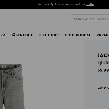
Lue lisää MyStockmann-jäsenyydestä
täältä
KKA
JÄSENEDUT
UUTUUDET
EDUT & IDEAT
PREMI
JAC
JjIal
Origin
39,99
Valitse
V