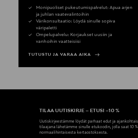
Monipuoliset pukeutumispalvelut: Apua arjen
ja juhlan vaatevalintoihin
Värikonsultaatio: Löydä sinulle sopiva
väripaletti
Ompelupalvelu: Korjaukset uusiin ja
vanhoihin vaatteisiisi
TUTUSTU JA VARAA AIKA
TILAA UUTISKIRJE
–
ETUSI
–
10 %
Uutiskirjeestämme löydät parhaat edut ja ajankohtai
tilaajana lähetämme sinulle etukoodin, jolla saat 10 
normaalihintaisesta kertaostoksesta.