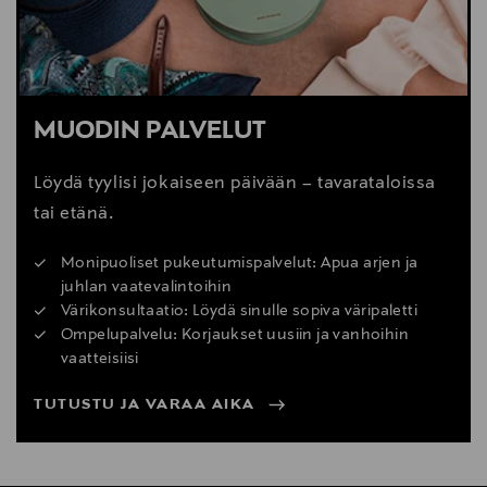
MUODIN PALVELUT
Löydä tyylisi jokaiseen päivään – tavarataloissa
tai etänä.
Monipuoliset pukeutumispalvelut: Apua arjen ja
juhlan vaatevalintoihin
Värikonsultaatio: Löydä sinulle sopiva väripaletti
Ompelupalvelu: Korjaukset uusiin ja vanhoihin
vaatteisiisi
TUTUSTU JA VARAA AIKA