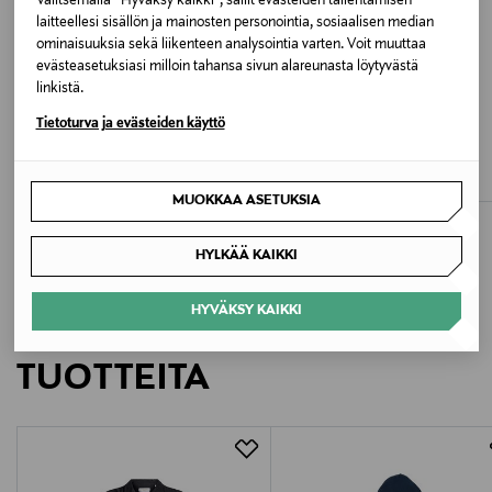
Valitsemalla “Hyväksy kaikki”, sallit evästeiden tallentamisen
laitteellesi sisällön ja mainosten personointia, sosiaalisen median
Valmistusmaa
ominaisuuksia sekä liikenteen analysointia varten. Voit muuttaa
evästeasetuksiasi milloin tahansa sivun alareunasta löytyvästä
Bangladesh
linkistä.
ALE –60%
ALE –61%
Tietoturva ja evästeiden käyttö
Valmistajan tuotenumero
ADIDAS PERFORMANCE
JACK & JONES JUNIOR
W Rapidmove 2 -treenikengät
JorBleecker Minimal -trikoopaita
12286809
Discounted Price
Discounted Price
Original Price
Original Price
51,60 €
5,90 €
130,00 €
14,99 €
MUOKKAA ASETUKSIA
Valmistaja
Bestseller Wholesale Finland Oy
HYLKÄÄ KAIKKI
Valmistajan osoite
HYVÄKSY KAIKKI
LISÄÄ KIINNOSTAVIA
Lars Sonckin Kaari 6, 02600 Espoo, Finland
TUOTTEITA
Digitaalinen osoite
contact@bestseller.com
Avainsanat