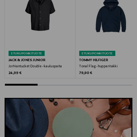
huppari, collegepaita, JACK & JONES junior, college,
puuvilla, lastenvaatteet
ETUKUPONKITUOTE
ETUKUPONKITUOTE
JACK & JONES JUNIOR
TOMMY HILFIGER
JorNantucket Double -kauluspaita
Tonal Flag -hupparitakki
Original Price
Original Price
24,99 €
79,90 €