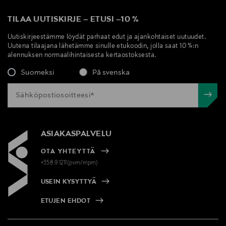
TILAA UUTISKIRJE
–
ETUSI
–
10 %
Uutiskirjeestämme löydät parhaat edut ja ajankohtaiset uutuudet.
Uutena tilaajana lähetämme sinulle etukoodin, jolla saat 10 %:n
alennuksen normaalihintaisesta kertaostoksesta.
Suomeksi
På svenska
ASIAKASPALVELU
OTA YHTEYTTÄ
+358 9 1211(pvm/mpm)
USEIN KYSYTTYÄ
ETUJEN EHDOT