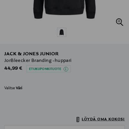
JACK & JONES JUNIOR
JorBleecker Branding -huppari
Original Price
44,99 €
ETUKUPONKITUOTE
Valitse
Väri
LÖYDÄ OMA KOKOSI