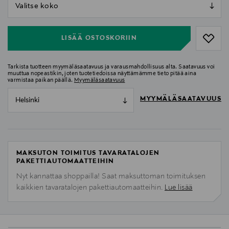
null
null
LISÄÄ OSTOSKORIIN
Tarkista tuotteen myymäläsaatavuus ja varausmahdollisuus alta. Saatavuus voi
muuttua nopeastikin, joten tuotetiedoissa näyttämämme tieto pitää aina
varmistaa paikan päällä.
Myymäläsaatavuus
MYYMÄLÄSAATAVUUS
Helsinki
MAKSUTON TOIMITUS TAVARATALOJEN
PAKETTIAUTOMAATTEIHIN
Nyt kannattaa shoppailla! Saat maksuttoman toimituksen
kaikkien tavaratalojen pakettiautomaatteihin.
Lue lisää