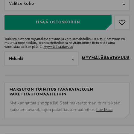
null
null
LISÄÄ OSTOSKORIIN
Tarkista tuotteen myymäläsaatavuus ja varausmahdollisuus alta. Saatavuus voi
muuttua nopeastikin, joten tuotetiedoissa näyttämämme tieto pitää aina
varmistaa paikan päällä.
Myymäläsaatavuus
MYYMÄLÄSAATAVUUS
Helsinki
MAKSUTON TOIMITUS TAVARATALOJEN
PAKETTIAUTOMAATTEIHIN
Nyt kannattaa shoppailla! Saat maksuttoman toimituksen
kaikkien tavaratalojen pakettiautomaatteihin.
Lue lisää