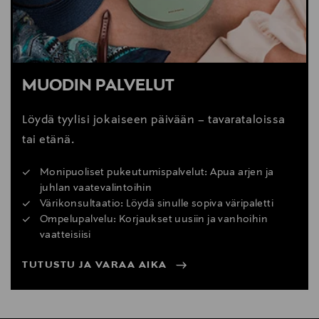
MUODIN PALVELUT
Löydä tyylisi jokaiseen päivään – tavarataloissa
tai etänä.
Monipuoliset pukeutumispalvelut: Apua arjen ja
juhlan vaatevalintoihin
Värikonsultaatio: Löydä sinulle sopiva väripaletti
Ompelupalvelu: Korjaukset uusiin ja vanhoihin
vaatteisiisi
TUTUSTU JA VARAA AIKA