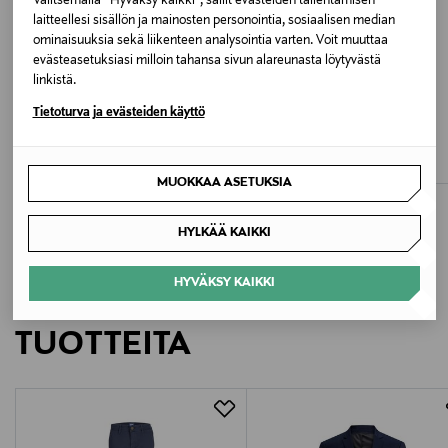
Valitsemalla “Hyväksy kaikki”, sallit evästeiden tallentamisen
BLACK
laitteellesi sisällön ja mainosten personointia, sosiaalisen median
ominaisuuksia sekä liikenteen analysointia varten. Voit muuttaa
Valmistusmaa
evästeasetuksiasi milloin tahansa sivun alareunasta löytyvästä
linkistä.
Bangladesh
ETUKUPONKITUOTE
ETUKUPONKITUOTE
Tietoturva ja evästeiden käyttö
JACK & JONES JUNIOR
JACK & JONES JUNIOR
Valmistajan tuotenumero
JJJoe Regular Fit -kauluspaita
JprSolar-bleiseri
Original Price
Original Price
22,99 €
69,99 €
12203547
MUOKKAA ASETUKSIA
Valmistaja
HYLKÄÄ KAIKKI
Bestseller Wholesale Finland Oy
HYVÄKSY KAIKKI
LISÄÄ KIINNOSTAVIA
Valmistajan osoite
TUOTTEITA
Lars Sonckin Kaari 6, 02600 Espoo, Finland
Digitaalinen osoite
contact@bestseller.com