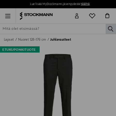
Lue lisää MyStockmann-jäsenyydestä
täältä
Menu
la
ETSI KAIKKI
NAISET
MIEHET
LAPSET
KOTI
KOSMETIIK
Lapset
Nuoret 128-176 cm
Juhlavaatteet
ETUKUPONKITUOTE