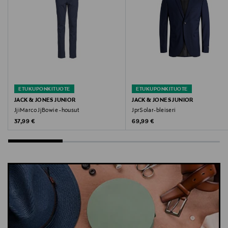
Avainsanat
jack ja jones, jack & jones, housut, puvinhousut,
prässihousut
ETUKUPONKITUOTE
ETUKUPONKITUOTE
JACK & JONES JUNIOR
JACK & JONES JUNIOR
JjiMarco JjBowie -housut
JprSolar-bleiseri
Original Price
Original Price
37,99 €
69,99 €