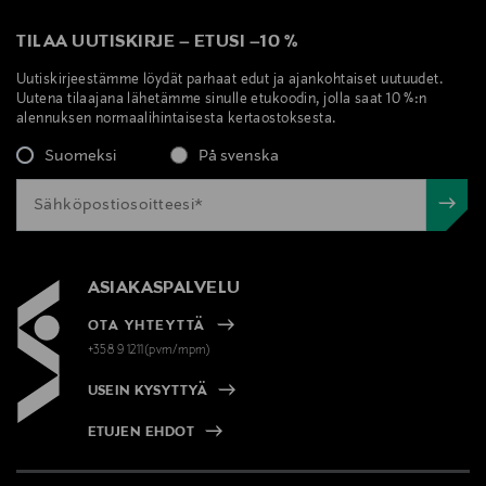
TILAA UUTISKIRJE
–
ETUSI
–
10 %
Uutiskirjeestämme löydät parhaat edut ja ajankohtaiset uutuudet.
Uutena tilaajana lähetämme sinulle etukoodin, jolla saat 10 %:n
alennuksen normaalihintaisesta kertaostoksesta.
Suomeksi
På svenska
ASIAKASPALVELU
OTA YHTEYTTÄ
+358 9 1211(pvm/mpm)
USEIN KYSYTTYÄ
ETUJEN EHDOT