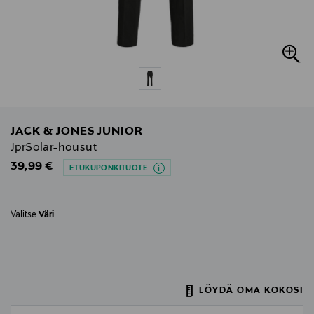
JACK & JONES JUNIOR
JprSolar-housut
Original Price
39,99 €
ETUKUPONKITUOTE
Valitse
Väri
LÖYDÄ OMA KOKOSI