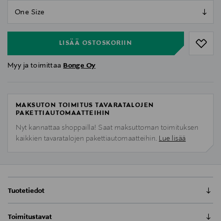
null
null
LISÄÄ OSTOSKORIIN
Myy ja toimittaa
Bonge Oy
MAKSUTON TOIMITUS TAVARATALOJEN
PAKETTIAUTOMAATTEIHIN
Nyt kannattaa shoppailla! Saat maksuttoman toimituksen
kaikkien tavaratalojen pakettiautomaatteihin.
Lue lisää
Tuotetiedot
Suunniteltu vallankumouksellisen AERORISE 3D-
Toimitustavat
tulostetun kantosysteemimme ympärille, 3D PRELIGHT