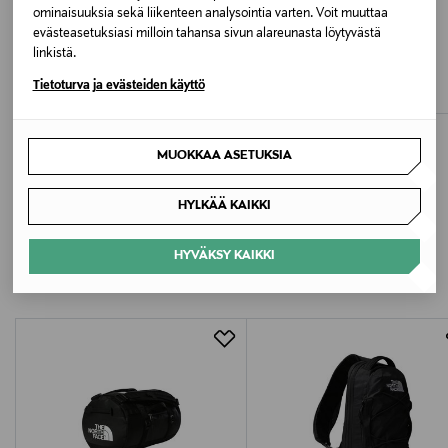
ominaisuuksia sekä liikenteen analysointia varten. Voit muuttaa
ETUKUPONKITUOTE
ETUKUPONKITUOTE
evästeasetuksiasi milloin tahansa sivun alareunasta löytyvästä
THE NORTH FACE
THE NORTH FACE
linkistä.
Base Camp Duffel XS -reppu
Borealis Sling -reppu
Original Price
Original Price
125,00 €
55,00 €
Tietoturva ja evästeiden käyttö
MUOKKAA ASETUKSIA
HYLKÄÄ KAIKKI
LISÄÄ KIINNOSTAVIA
HYVÄKSY KAIKKI
TUOTTEITA