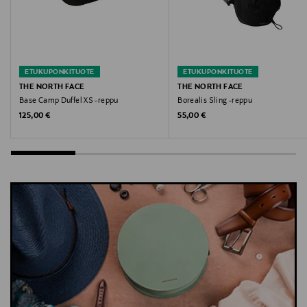
ETUKUPONKITUOTE
ETUKUPONKITUOTE
THE NORTH FACE
THE NORTH FACE
Base Camp Duffel XS -reppu
Borealis Sling -reppu
Original Price
Original Price
125,00 €
55,00 €