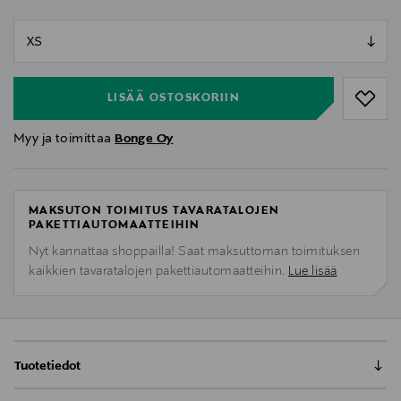
null
null
LISÄÄ OSTOSKORIIN
Myy ja toimittaa
Bonge Oy
MAKSUTON TOIMITUS TAVARATALOJEN
PAKETTIAUTOMAATTEIHIN
Nyt kannattaa shoppailla! Saat maksuttoman toimituksen
kaikkien tavaratalojen pakettiautomaatteihin.
Lue lisää
Tuotetiedot
Naisten tekninen, kevyt ja lämmin untuvatakki