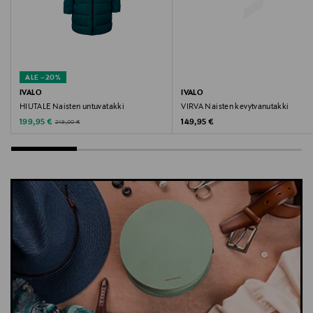
ALE –20%
IVALO
IVALO
HIUTALE Naisten untuvatakki
VIRVA Naisten kevytvanutakki
Discounted Price
Original Price
Original Price
199,95 €
149,95 €
249,00 €