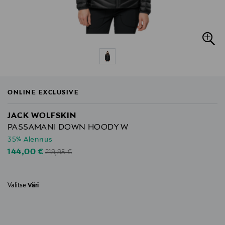
ONLINE EXCLUSIVE
JACK WOLFSKIN
PASSAMANI DOWN HOODY W
35% Alennus
Original Price
Discounted Price
144,00 €
219,95 €
Valitse
Väri