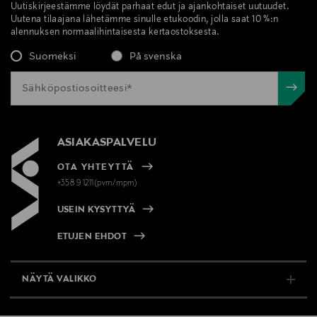
Uutiskirjeestämme löydät parhaat edut ja ajankohtaiset uutuudet.
Uutena tilaajana lähetämme sinulle etukoodin, jolla saat 10 %:n
alennuksen normaalihintaisesta kertaostoksesta.
Suomeksi
På svenska
ASIAKASPALVELU
OTA YHTEYTTÄ
+358 9 1211(pvm/mpm)
USEIN KYSYTTYÄ
ETUJEN EHDOT
NÄYTÄ VALIKKO
TUKI & INFO