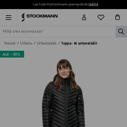
Lue lisää MyStockmann-jäsenyydestä
täältä
Menu
la
ETSI KAIKKI
NAISET
MIEHET
LAPSET
KOTI
KOSMETIIK
Naiset
Urheilu
Urheilutakit
Toppa- & untuvatakit
ALE –35%