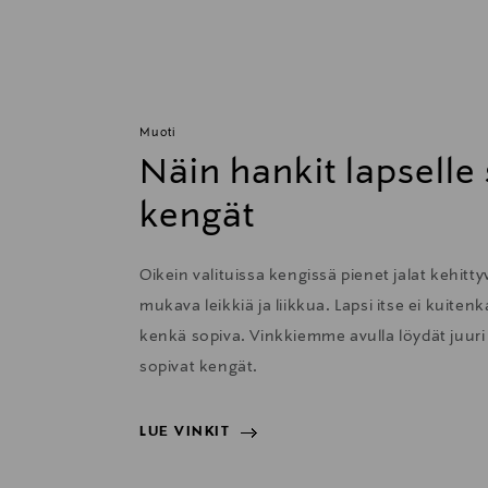
Muoti
Näin hankit lapselle
kengät
Oikein valituissa kengissä pienet jalat kehitty
mukava leikkiä ja liikkua. Lapsi itse ei kuit
kenkä sopiva. Vinkkiemme avulla löydät juuri l
sopivat kengät.
LUE VINKIT