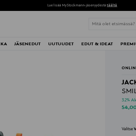
Lue lisää MyStockmann-jäsenyydestä
täältä
KKA
JÄSENEDUT
UUTUUDET
EDUT & IDEAT
PREMI
ONLIN
JAC
SMI
32% A
Disco
54,0
Valitse
V