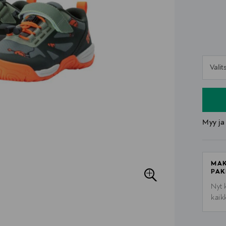
n
Vali
n
Myy ja
MAK
PAK
Nyt 
kaik