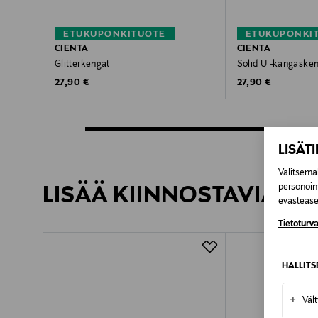
ETUKUPONKITUOTE
ETUKUPONKI
CIENTA
CIENTA
Glitterkengät
Solid U -kangaske
Original Price
Original Price
27,90 €
27,90 €
LISÄT
Valitsemal
personoin
LISÄÄ KIINNOSTAVIA TU
evästeaset
Tietoturva
HALLIT
+
Väl