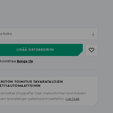
ull
tse koko
ull
LISÄÄ OSTOSKORIIN
 toimittaa
Bonge Oy
SUTON TOIMITUS TAVARATALOJEN
ETTIAUTOMAATTEIHIN
kannattaa shoppailla! Saat maksuttoman toimituksen
kien tavaratalojen pakettiautomaatteihin.
Lue lisää