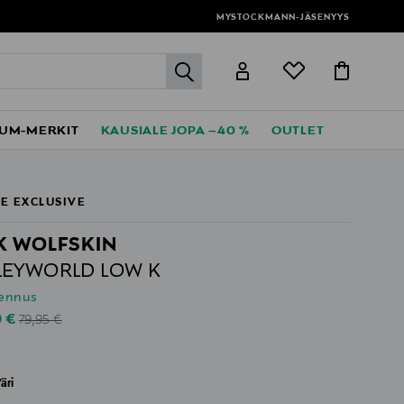
MYSTOCKMANN-JÄSENYYS
label.header.go
UM-MERKIT
KAUSIALE JOPA –40 %
OUTLET
E EXCLUSIVE
K WOLFSKIN
LEYWORLD LOW K
lennus
Original Price
unted Price
0 €
79,95 €
äri