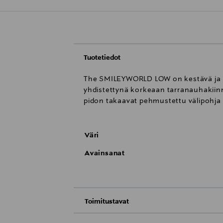
Tuotetiedot
The SMILEYWORLD LOW on kestävä ja m
yhdistettynä korkeaan tarranauhakiinn
pidon takaavat pehmustettu välipohja
Väri
Avainsanat
Toimitustavat
Toimitus postiin tai noutopisteeseen