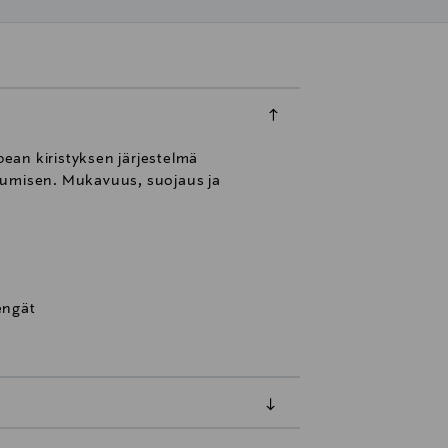
an kiristyksen järjestelmä
isumisen. Mukavuus, suojaus ja
engät