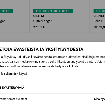
TUOTE
ETUKUPONKITUOTE
ETU
CIENTA
CIENTA
ngät
Glitterkengät
Solid U
Original Price
Orig
27,90 €
19,
alk.
IETOJA EVÄSTEISTÄ JA YKSITYISYYDESTÄ
la “Hyväksy kaikki”, sallit evästeiden tallentamisen laitteellesi sisällön ja maino
tia, sosiaalisen median ominaisuuksia sekä liikenteen analysointia varten. Voit 
OTTEITA
uksiasi milloin tahansa sivun alareunasta löytyvästä linkistä.
 ja evästeiden käyttö
SE EVÄSTERYHMIÄ
ttämättömät evästeet
Aina hyv