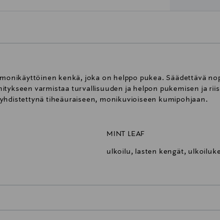
onikäyttöinen kenkä, joka on helppo pukea. Säädettävä nope
itykseen varmistaa turvallisuuden ja helpon pukemisen ja ri
 yhdistettynä tiheäuraiseen, monikuvioiseen kumipohjaan.
MINT LEAF
ulkoilu, lasten kengät, ulkoiluk
0,00 € – 4,90 €