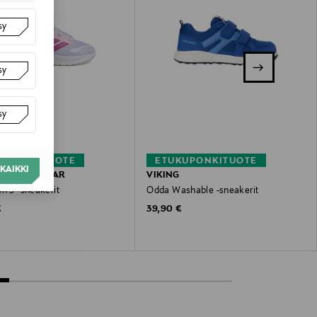
sy
sy
sy
KUPONKITUOTE
ETUKUPONKITUOTE
KAIKKI
S SPORTSWEAR
VIKING
n 5 -sneakerit
Odda Washable -sneakerit
 Price
Original Price
€
39,90 €