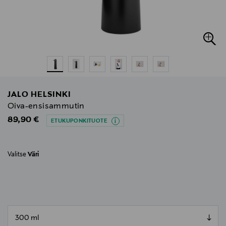
JALO HELSINKI
Oiva-ensisammutin
Original Price
89,90 €
ETUKUPONKITUOTE
Valitse
Väri
null
null