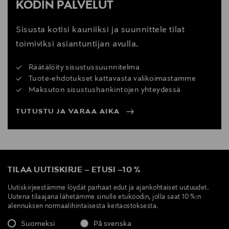
KODIN PALVELUT
Sisusta kotisi kauniiksi ja suunnittele tilat
toimiviksi asiantuntijan avulla.
Räätälöity sisustussuunnitelma
Tuote-ehdotukset kattavasta valikoimastamme
Maksuton sisustushankintojen yhteydessä
TUTUSTU JA VARAA AIKA
TILAA UUTISKIRJE
–
ETUSI
–
10 %
Uutiskirjeestämme löydät parhaat edut ja ajankohtaiset uutuudet.
Uutena tilaajana lähetämme sinulle etukoodin, jolla saat 10 %:n
alennuksen normaalihintaisesta kertaostoksesta.
Suomeksi
På svenska