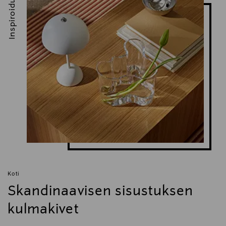
Inspiroidu
Digitaalinen osoite
info@jalohelsinki.fi
Avainsanat
ensisammutin, Jalo Helsinki, Oiva Toikka,
ensisammutin, keittiön sammutin
Koti
Skandinaavisen sisustuksen
kulmakivet