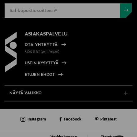
ASIAKASPALVELU
OTA YHTEYTTÄ
+358 9 1211(pvm/mpm)
USEIN KYSYTTYÄ
ETUJEN EHDOT
NÄYTÄ VALIKKO
TUKI & INFO
Instagram
Facebook
Pinterest
AJANKOHTAISTA
PALVELUT