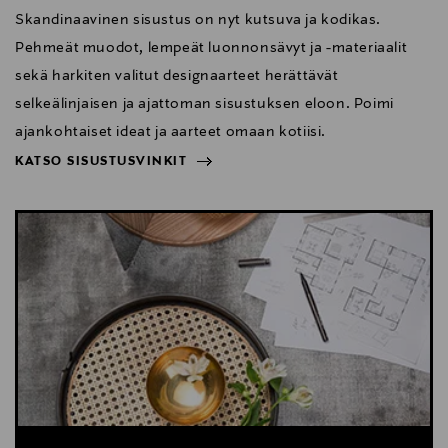
Skandinaavinen sisustus on nyt kutsuva ja kodikas.
Pehmeät muodot, lempeät luonnonsävyt ja -materiaalit
sekä harkiten valitut designaarteet herättävät
selkeälinjaisen ja ajattoman sisustuksen eloon. Poimi
ajankohtaiset ideat ja aarteet omaan kotiisi.
KATSO SISUSTUSVINKIT
NÄYTÄ VÄHEMMÄN
KATSO SISUSTUSVINKIT