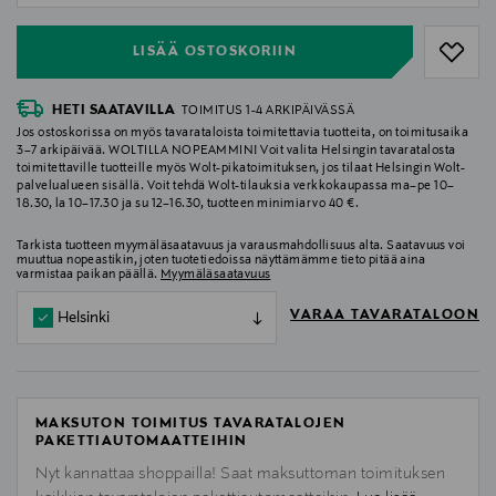
LISÄÄ OSTOSKORIIN
HETI SAATAVILLA
TOIMITUS 1-4 ARKIPÄIVÄSSÄ
Jos ostoskorissa on myös tavarataloista toimitettavia tuotteita, on toimitusaika
3–7 arkipäivää. WOLTILLA NOPEAMMIN! Voit valita Helsingin tavaratalosta
toimitettaville tuotteille myös Wolt-pikatoimituksen, jos tilaat Helsingin Wolt-
palvelualueen sisällä. Voit tehdä Wolt-tilauksia verkkokaupassa ma–pe 10–
18.30, la 10–17.30 ja su 12–16.30, tuotteen minimiarvo 40 €.
Tarkista tuotteen myymäläsaatavuus ja varausmahdollisuus alta. Saatavuus voi
muuttua nopeastikin, joten tuotetiedoissa näyttämämme tieto pitää aina
varmistaa paikan päällä.
Myymäläsaatavuus
VARAA TAVARATALOON
Helsinki
MAKSUTON TOIMITUS TAVARATALOJEN
PAKETTIAUTOMAATTEIHIN
Nyt kannattaa shoppailla! Saat maksuttoman toimituksen