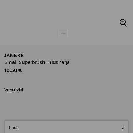
JANEKE
Small Superbrush -hiusharja
Original Price
16,50 €
Valitse
Väri
null