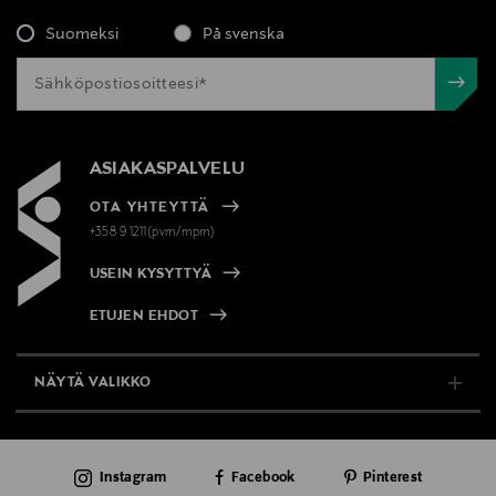
Suomeksi
På svenska
ASIAKASPALVELU
OTA YHTEYTTÄ
+358 9 1211(pvm/mpm)
USEIN KYSYTTYÄ
ETUJEN EHDOT
NÄYTÄ VALIKKO
TUKI & INFO
Instagram
Facebook
Pinterest
AJANKOHTAISTA