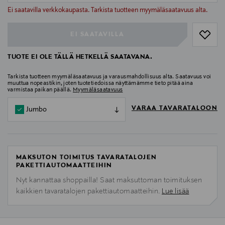
null
Ei saatavilla verkkokaupasta. Tarkista tuotteen myymäläsaatavuus alta.
EI SAATAVILLA
TUOTE EI OLE TÄLLÄ HETKELLÄ SAATAVANA.
Tarkista tuotteen myymäläsaatavuus ja varausmahdollisuus alta. Saatavuus voi
muuttua nopeastikin, joten tuotetiedoissa näyttämämme tieto pitää aina
varmistaa paikan päällä.
Myymäläsaatavuus
VARAA TAVARATALOON
Jumbo
MAKSUTON TOIMITUS TAVARATALOJEN
PAKETTIAUTOMAATTEIHIN
Nyt kannattaa shoppailla! Saat maksuttoman toimituksen
kaikkien tavaratalojen pakettiautomaatteihin.
Lue lisää