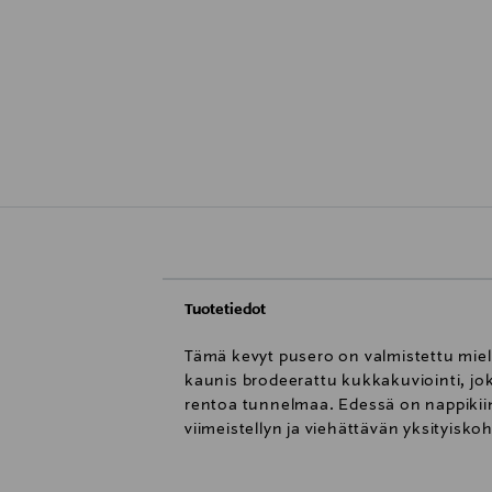
Tuotetiedot
Tämä kevyt pusero on valmistettu miell
kaunis brodeerattu kukkakuviointi, jok
rentoa tunnelmaa. Edessä on nappikiinn
viimeistellyn ja viehättävän yksityis