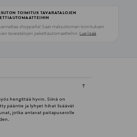
SUTON TOIMITUS TAVARATALOJEN
ETTIAUTOMAATTEIHIN
kannattaa shoppailla! Saat maksuttoman toimituksen
kien tavaratalojen pakettiautomaatteihin.
Lue lisää
myös hengittää hyvin. Siinä on
y pääntie ja lyhyet hihat lisäävät
unat, jotka antavat paitapuserolle
uden.