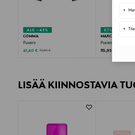
+
Mar
+
Til
ALE –43%
ETUKUPONKI
COMMA
MARC O'POLO
Pusero
Pusero
Discounted Price
Original Price
Original Price
41,40 €
115,95 €
72,90 €
LISÄÄ KIINNOSTAVIA TU