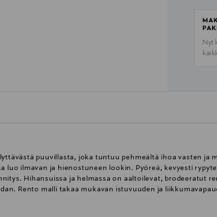
MAK
PAK
Nyt 
kaik
yttävästä puuvillasta, joka tuntuu pehmeältä ihoa vasten ja 
a luo ilmavan ja hienostuneen lookin. Pyöreä, kevyesti rypytett
itys. Hihansuissa ja helmassa on aaltoilevat, brodeeratut re
kohdan. Rento malli takaa mukavan istuvuuden ja liikkumavapa