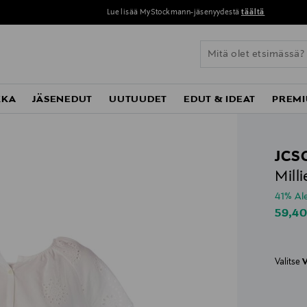
Lue lisää MyStockmann-jäsenyydestä
täältä
KKA
JÄSENEDUT
UUTUUDET
EDUT & IDEAT
PREMI
JCS
Mill
41% A
Disco
59,4
Valitse
V