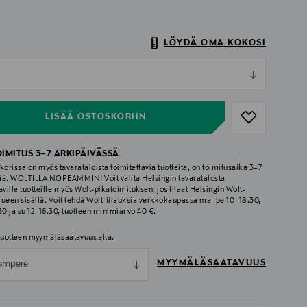
LÖYDÄ OMA KOKOSI
ull
ull
LISÄÄ OSTOSKORIIN
OIMITUS 3–7 ARKIPÄIVÄSSÄ
korissa on myös tavarataloista toimitettavia tuotteita, on toimitusaika 3–7
ää. WOLTILLA NOPEAMMIN! Voit valita Helsingin tavaratalosta
aville tuotteille myös Wolt-pikatoimituksen, jos tilaat Helsingin Wolt-
lueen sisällä. Voit tehdä Wolt-tilauksia verkkokaupassa ma–pe 10–18.30,
.30 ja su 12–16.30, tuotteen minimiarvo 40 €.
 tuotteen myymäläsaatavuus alta.
MYYMÄLÄSAATAVUUS
ampere