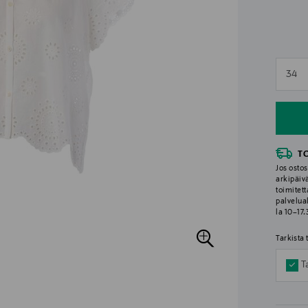
n
34
n
T
Jos ostos
arkipäiv
toimitett
palvelua
la 10–17
Tarkista
T