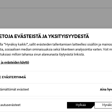
0,00 €
inen tilaukseesi. Voit palauttaa tilaamasi tuotteen 30 vuorokauden ku
0,00 € – 4,90 €
rvitse ilmoittaa palautuksesta etukäteen.
ÖS NÄISTÄ
IETOJA EVÄSTEISTÄ JA YKSITYISYYDESTÄ
7,90 €–50,00 € kuljetusyhtiöstä ja 
la “Hyväksy kaikki”, sallit evästeiden tallentamisen laitteellesi sisällön ja maino
tia, sosiaalisen median ominaisuuksia sekä liikenteen analysointia varten. Voit 
Alk. 6,90 €, kun toimitus on saatavi
uksiasi milloin tahansa sivun alareunasta löytyvästä linkistä.
 ja evästeiden käyttö
SE EVÄSTERYHMIÄ
ttämättömät evästeet
Aina hyv
autusevästeet
Hylkää
Hyväk