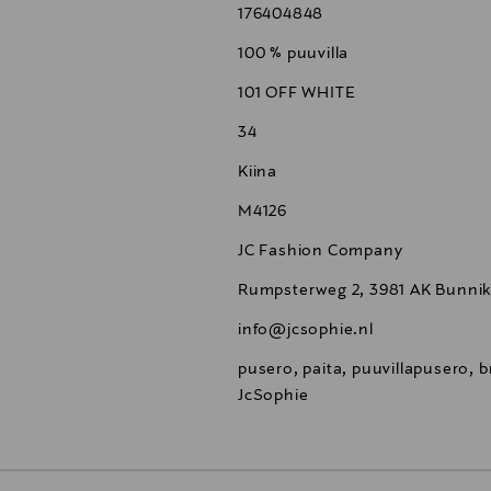
176404848
100 % puuvilla
101 OFF WHITE
34
Kiina
M4126
JC Fashion Company
Rumpsterweg 2, 3981 AK Bunnik
info@jcsophie.nl
pusero, paita, puuvillapusero, 
JcSophie