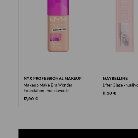
NYX PROFESSIONAL MAKEUP
MAYBELLINE
Makeup Make Em Wonder
Lifter Glaze -huuliv
Foundation -meikkivoide
Original Price
11,90 €
Original Price
17,90 €