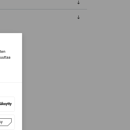
luessa tuotteen vastaanottamisesta.
tuotteen koosta riippuen
sten
muuttaa
lla valittuun osoitteeseen.
äksytty
sy