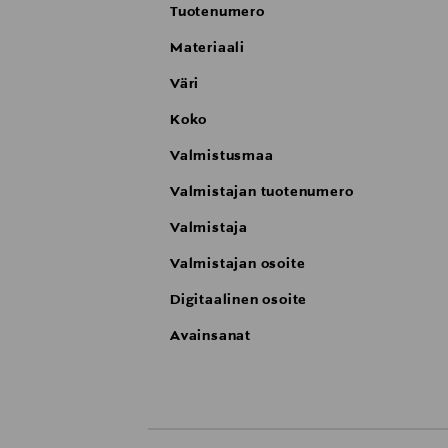
Tuotenumero
Materiaali
Väri
Koko
Valmistusmaa
Valmistajan tuotenumero
Valmistaja
Valmistajan osoite
Digitaalinen osoite
Avainsanat