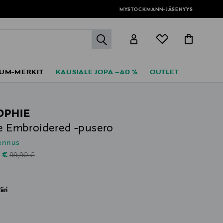
MYSTOCKMANN-JÄSENYYS
label.header.go
UM-MERKIT
KAUSIALE JOPA –40 %
OUTLET
OPHIE
ie Embroidered -pusero
lennus
Original Price
unted Price
0 €
99,90 €
äri