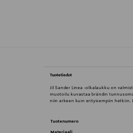
Tuotetiedot
Jil Sander Linea -olkalaukku on valmi
muotoilu kuvastaa brändin tunnusomais
niin arkeen kuin erityisempiin hetkiin. 
Tuotenumero
Materiaali