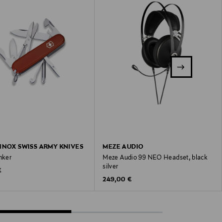
INOX SWISS ARMY KNIVES
MEZE AUDIO
nker
Meze Audio 99 NEO Headset, black
silver
 Price
€
Original Price
249,00 €