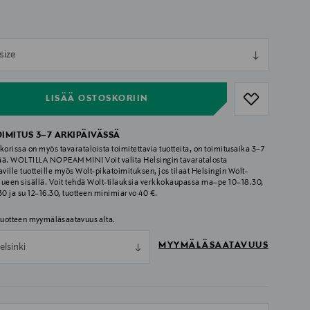
ull
size
ull
LISÄÄ OSTOSKORIIN
OIMITUS 3–7 ARKIPÄIVÄSSÄ
korissa on myös tavarataloista toimitettavia tuotteita, on toimitusaika 3–7
ää. WOLTILLA NOPEAMMIN! Voit valita Helsingin tavaratalosta
aville tuotteille myös Wolt-pikatoimituksen, jos tilaat Helsingin Wolt-
lueen sisällä. Voit tehdä Wolt-tilauksia verkkokaupassa ma–pe 10–18.30,
.30 ja su 12–16.30, tuotteen minimiarvo 40 €.
 tuotteen myymäläsaatavuus alta.
MYYMÄLÄSAATAVUUS
elsinki