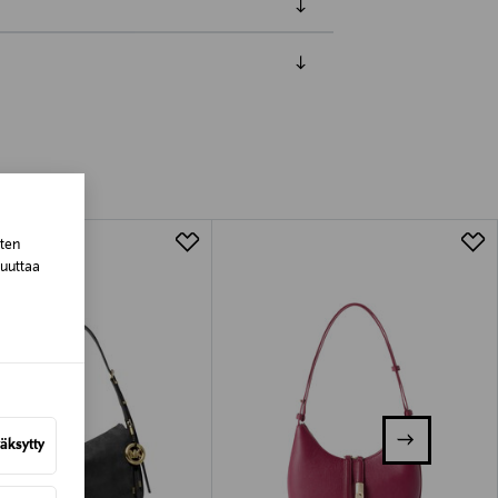
luessa tuotteen vastaanottamisesta.
tuotteen koosta riippuen
lla valittuun osoitteeseen.
sten
muuttaa
äksytty