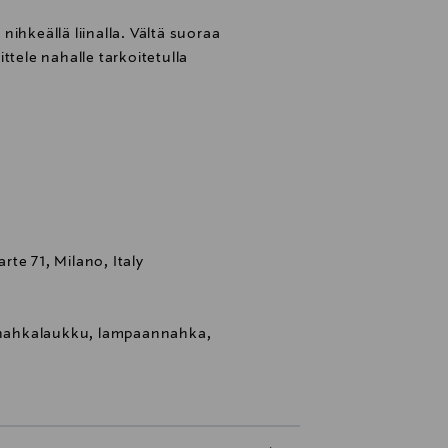
ihkeällä liinalla. Vältä suoraa
ttele nahalle tarkoitetulla
te 71, Milano, Italy
, nahkalaukku, lampaannahka,