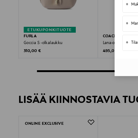
+
Muk
+
Mar
ETUKUPONKITUOTE
FURLA
COACH
+
Til
Goccia S -olkalaukku
Lana-olkalaukku
Original Price
Original Price
310,00 €
495,00 €
LISÄÄ KIINNOSTAVIA TU
ONLINE EXCLUSIVE