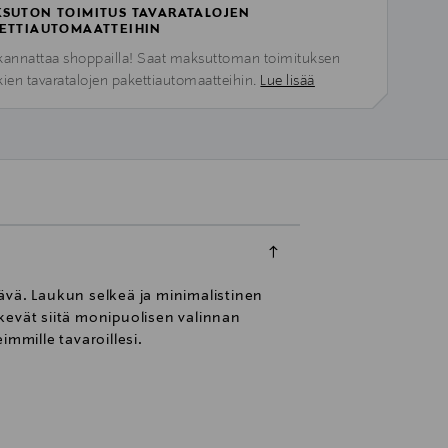
SUTON TOIMITUS TAVARATALOJEN
ETTIAUTOMAATTEIHIN
kannattaa shoppailla! Saat maksuttoman toimituksen
kien tavaratalojen pakettiautomaatteihin.
Lue lisää
ävä. Laukun selkeä ja minimalistinen
kevät siitä monipuolisen valinnan
immille tavaroillesi.