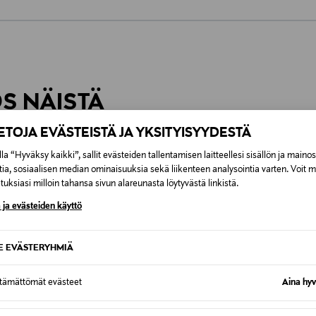
0,00 €
inen tilaukseesi. Voit palauttaa tilaamasi tuotteen 30 vuorokauden ku
0,00 € – 4,90 €
rvitse ilmoittaa palautuksesta etukäteen.
ÖS NÄISTÄ
7,90 €–50,00 € kuljetusyhtiöstä ja 
IETOJA EVÄSTEISTÄ JA YKSITYISYYDESTÄ
Alk. 6,90 €, kun toimitus on saatavi
la “Hyväksy kaikki”, sallit evästeiden tallentamisen laitteellesi sisällön ja maino
tia, sosiaalisen median ominaisuuksia sekä liikenteen analysointia varten. Voit 
uksiasi milloin tahansa sivun alareunasta löytyvästä linkistä.
 ja evästeiden käyttö
SE EVÄSTERYHMIÄ
ttämättömät evästeet
Aina hyv