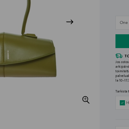
n
One 
n
T
Jos ostos
arkipäiv
toimitett
palvelua
la 10–17
Tarkista
H