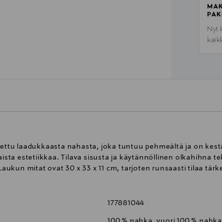
MAK
PAK
Nyt 
kaik
stettu laadukkaasta nahasta, joka tuntuu pehmeältä ja on kest
ta estetiikkaa. Tilava sisusta ja käytännöllinen olkahihna te
Laukun mitat ovat 30 x 33 x 11 cm, tarjoten runsaasti tilaa tärke
177881044
100 % nahka, vuori 100 % nahka