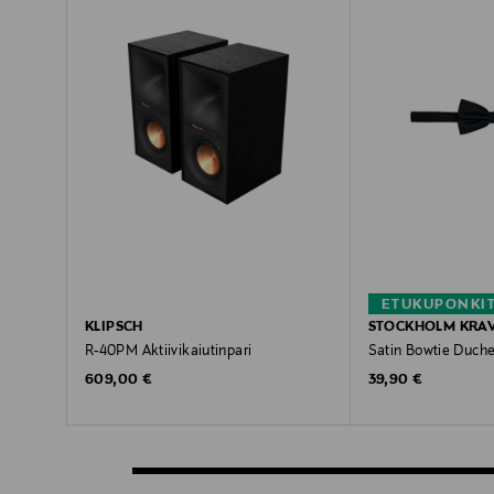
ETUKUPONKI
KLIPSCH
STOCKHOLM KRA
R-40PM Aktiivikaiutinpari
Satin Bowtie Duche
Original Price
Original Price
609,00 €
39,90 €