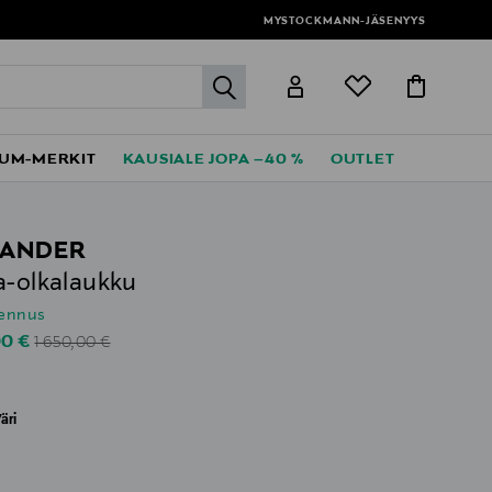
MYSTOCKMANN-JÄSENYYS
label.header.go
UM-MERKIT
KAUSIALE JOPA –40 %
OUTLET
 SANDER
a-olkalaukku
lennus
Original Price
unted Price
00 €
1 650,00 €
äri