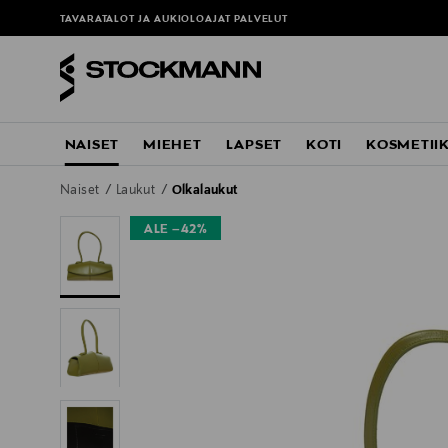
TAVARATALOT JA AUKIOLOAJAT
PALVELUT
NAISET
MIEHET
LAPSET
KOTI
KOSMETII
Naiset
Laukut
Olkalaukut
ALE –42%