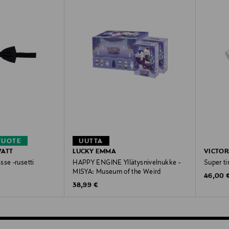
TUOTE
UUTTA
VATT
LUCKY EMMA
VICTOR
sse -rusetti
HAPPY ENGINE Yllätysnivelnukke -
Super ti
MISYA: Museum of the Weird
Original
46,00 
Original Price
38,99 €