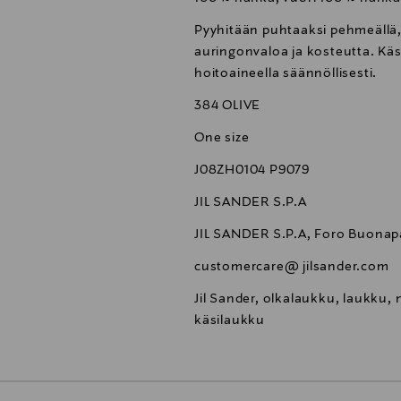
Pyyhitään puhtaaksi pehmeällä, n
auringonvaloa ja kosteutta. Käsi
hoitoaineella säännöllisesti.
384 OLIVE
One size
J08ZH0104 P9079
JIL SANDER S.P.A
JIL SANDER S.P.A, Foro Buonapar
customercare@ jilsander.com
Jil Sander, olkalaukku, laukku
käsilaukku