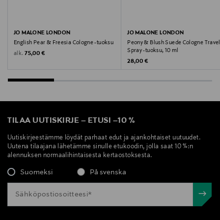
JO MALONE LONDON
JO MALONE LONDON
English Pear & Freesia Cologne -tuoksu
Peony & Blush Suede Cologne Trave
Spray -tuoksu, 10 ml
Original Price
alk.
75,00 €
Original Price
28,00 €
TILAA UUTISKIRJE
–
ETUSI
–
10 %
Uutiskirjeestämme löydät parhaat edut ja ajankohtaiset uutuudet.
Uutena tilaajana lähetämme sinulle etukoodin, jolla saat 10 %:n
alennuksen normaalihintaisesta kertaostoksesta.
Suomeksi
På svenska