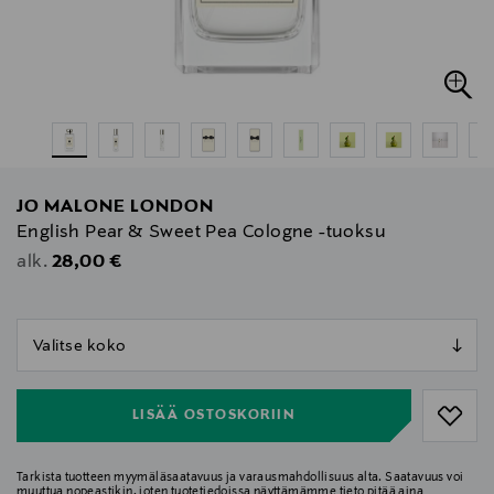
JO MALONE LONDON
English Pear & Sweet Pea Cologne -tuoksu
Original Price
28,00 €
alk.
null
null
LISÄÄ OSTOSKORIIN
Tarkista tuotteen myymäläsaatavuus ja varausmahdollisuus alta. Saatavuus voi
muuttua nopeastikin, joten tuotetiedoissa näyttämämme tieto pitää aina