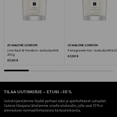
JO MALONE LONDON
JO MALONE LONDON
Lime Basil & Mandarin -tuoksukynttilä
Pomegranate Noir -tuoksukynttilä 2
200 g
Original Price
67,00 €
Original Price
67,00 €
TILAA UUTISKIRJE
–
ETUSI
–
10 %
Uutiskirjeestämme löydät parhaat edut ja ajankohtaiset uutuudet.
Uutena tilaajana lähetämme sinulle etukoodin, jolla saat 10 %:n
alennuksen normaalihintaisesta kertaostoksesta.