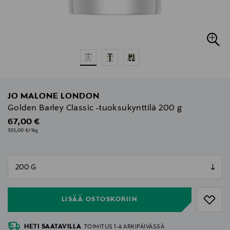
JO MALONE LONDON
Golden Barley Classic -tuoksukynttilä 200 g
Original Price
67,00 €
335,00 €/1kg
null
null
LISÄÄ OSTOSKORIIN
HETI SAATAVILLA
TOIMITUS 1-4 ARKIPÄIVÄSSÄ