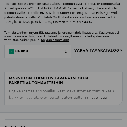
Jos ostoskorissa on myös tavarataloista toimitettavia tuotteita, on toimitusaika
3–7 arkipäivää. WOLTILLA NOPEAMMIN! Voit valita Helsingin tavaratalosta
toimitettaville tuotteille myös Wolt-pikatoimituksen, jos tilaat Helsingin Wolt-
palvelualueen sisällä. Voit tehdä Wolt-tilauksia verkkokaupassa ma–pe 10–
18.30, la 10–17.30 ja su 12–16.30, tuotteen minimiarvo 40 €.
Tarkista tuotteen myymäläsaatavuus ja varausmahdollisuus alta. Saatavuus voi
muuttua nopeastikin, joten tuotetiedoissa näyttämämme tieto pitää aina
varmistaa paikan päällä.
Myymäläsaatavuus
VARAA TAVARATALOON
Helsinki
MAKSUTON TOIMITUS TAVARATALOJEN
PAKETTIAUTOMAATTEIHIN
Nyt kannattaa shoppailla! Saat maksuttoman toimituksen
kaikkien tavaratalojen pakettiautomaatteihin.
Lue lisää