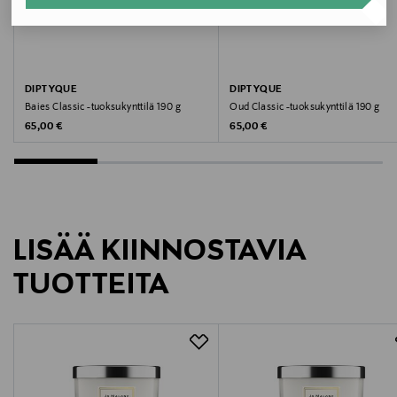
L3S2010000
Valmistaja
DIPTYQUE
DIPTYQUE
Estee Lauder Finland Oy
Baies Classic -tuoksukynttilä 190 g
Oud Classic -tuoksukynttilä 190 g
Original Price
Original Price
65,00 €
65,00 €
Valmistajan osoite
Hämeentie 15, 00500, Helsinki, Finland
Digitaalinen osoite
LISÄÄ KIINNOSTAVIA
csfinland@fi.estee.com
TUOTTEITA
Avainsanat
kynttilä, sisustus, lahja, Jo Malone London