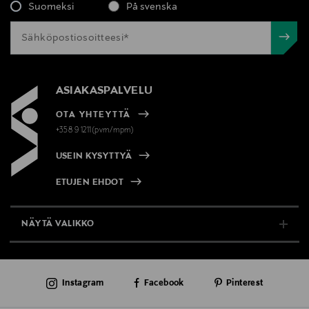
Suomeksi
På svenska
ASIAKASPALVELU
OTA YHTEYTTÄ
+358 9 1211(pvm/mpm)
USEIN KYSYTTYÄ
ETUJEN EHDOT
NÄYTÄ VALIKKO
TUKI & INFO
Instagram
Facebook
Pinterest
AJANKOHTAISTA