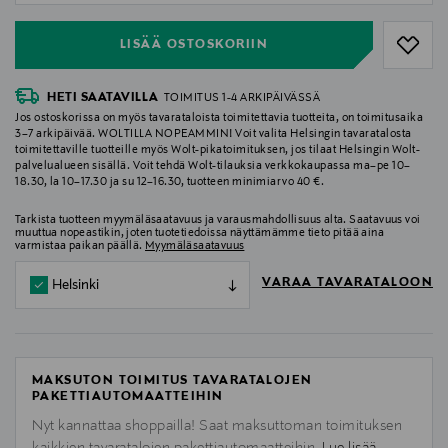
LISÄÄ OSTOSKORIIN
HETI SAATAVILLA
TOIMITUS 1-4 ARKIPÄIVÄSSÄ
Jos ostoskorissa on myös tavarataloista toimitettavia tuotteita, on toimitusaika
3–7 arkipäivää. WOLTILLA NOPEAMMIN! Voit valita Helsingin tavaratalosta
toimitettaville tuotteille myös Wolt-pikatoimituksen, jos tilaat Helsingin Wolt-
palvelualueen sisällä. Voit tehdä Wolt-tilauksia verkkokaupassa ma–pe 10–
18.30, la 10–17.30 ja su 12–16.30, tuotteen minimiarvo 40 €.
Tarkista tuotteen myymäläsaatavuus ja varausmahdollisuus alta. Saatavuus voi
muuttua nopeastikin, joten tuotetiedoissa näyttämämme tieto pitää aina
varmistaa paikan päällä.
Myymäläsaatavuus
VARAA TAVARATALOON
Helsinki
MAKSUTON TOIMITUS TAVARATALOJEN
PAKETTIAUTOMAATTEIHIN
Nyt kannattaa shoppailla! Saat maksuttoman toimituksen