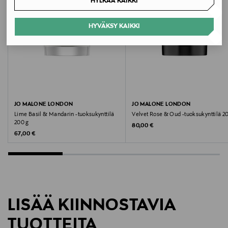
HYLKÄÄ KAIKKI
Hoito-ohjeet
HYVÄKSY KAIKKI
Älä jätä palavaa kynttilää valvomatta. Pidä poissa
lasten ja lemmikkien ulottuvilta.
Leveys
7.5 cm
JO MALONE LONDON
JO MALONE LONDON
Korkeus
Lime Basil & Mandarin -tuoksukynttilä
Velvet Rose & Oud -tuoksukynttilä 2
200 g
Original Price
80,00 €
4.78 cm
Original Price
67,00 €
Paloaika
45 h
Väri
LISÄÄ KIINNOSTAVIA
BLACK
TUOTTEITA