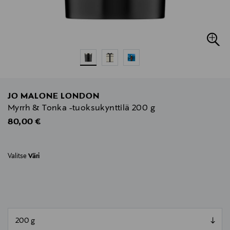
JO MALONE LONDON
Myrrh & Tonka -tuoksukynttilä 200 g
Original Price
80,00 €
Valitse
Väri
null
null