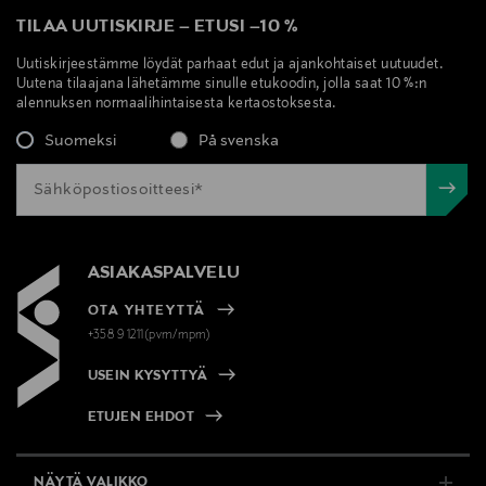
csfinland@fi.estee.com
TILAA UUTISKIRJE
–
ETUSI
–
10 %
Uutiskirjeestämme löydät parhaat edut ja ajankohtaiset uutuudet.
Avainsanat
Uutena tilaajana lähetämme sinulle etukoodin, jolla saat 10 %:n
alennuksen normaalihintaisesta kertaostoksesta.
tuoksukynttilä, mirha, tonkapapu, Jo Malone London,
huonetuoksu
Suomeksi
På svenska
ASIAKASPALVELU
OTA YHTEYTTÄ
+358 9 1211(pvm/mpm)
USEIN KYSYTTYÄ
ETUJEN EHDOT
NÄYTÄ VALIKKO