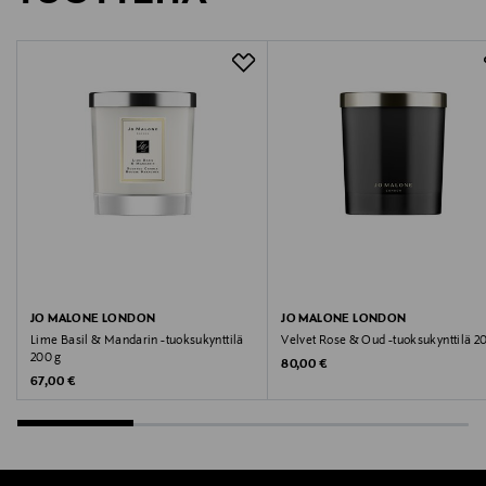
Koko
200 g
Valmistusmaa
Yhdistynyt kuningaskunta
Valmistajan tuotenumero
LJ31010000
Valmistaja
JO MALONE LONDON
JO MALONE LONDON
Estee Lauder Finland Oy
Lime Basil & Mandarin -tuoksukynttilä
Velvet Rose & Oud -tuoksukynttilä 2
200 g
Original Price
80,00 €
Valmistajan osoite
Original Price
67,00 €
Hämeentie 15, 00500, Helsinki, Finland
Digitaalinen osoite