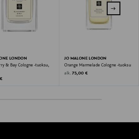
LONE LONDON
JO MALONE LONDON
rry & Bay Cologne -tuoksu,
Orange Marmelade Cologne -tuoksu
Original Price
75,00 €
alk.
 Price
 €