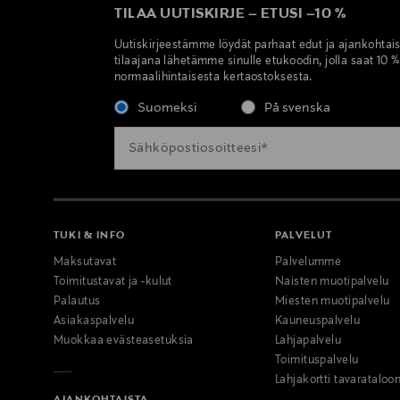
TILAA UUTISKIRJE
–
ETUSI
–
10 %
Uutiskirjeestämme löydät parhaat edut ja ajankohtai
tilaajana lähetämme sinulle etukoodin, jolla saat 10 
normaalihintaisesta kertaostoksesta.
Suomeksi
På svenska
TUKI & INFO
PALVELUT
Maksutavat
Palvelumme
Toimitustavat ja -kulut
Naisten muotipalvelu
Palautus
Miesten muotipalvelu
Asiakaspalvelu
Kauneuspalvelu
Muokkaa evästeasetuksia
Lahjapalvelu
Toimituspalvelu
Lahjakortti tavarataloo
AJANKOHTAISTA