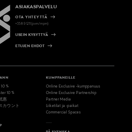
ASIAKASPALVELU
OTA YHTEYTTÄ
+358 9 1211(pvm/mpm)
USEIN KYSYTTYÄ
ETUJEN EHDOT
MANN
KUMPPANEILLE
t 10 %
Online Exclusive -kumppanuus
ster 10 %
Online Exclusive Partnership
优惠
Partner Media
スカウント
Liiketilat ja -paikat
Commercial Spaces
P
PÅ SVENSKA