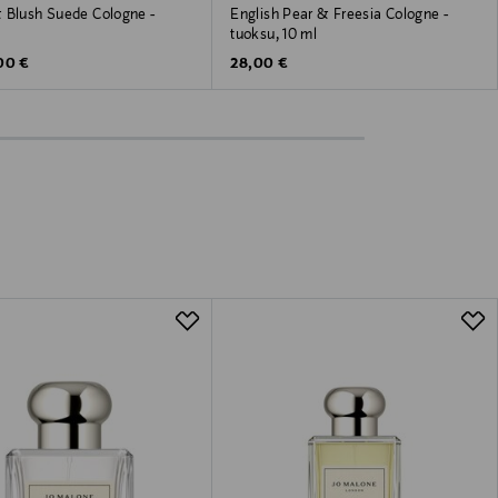
 Blush Suede Cologne -
English Pear & Freesia Cologne -
tuoksu, 10 ml
inal Price
Original Price
00 €
28,00 €