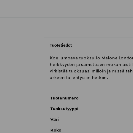
Tuotetiedot
Koe lumoava tuoksu Jo Malone Londoni
herkkyyden ja samettisen mokan aisti
virkistää tuoksuasi milloin ja missä 
arkeen tai erityisiin hetkiin.
Tuotenumero
Tuoksutyyppi
Väri
Koko