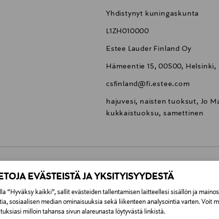
Yhdistynyt kuningaskunta
L1ZH010000
Estee Lauder Finland Oy
Hämeentie 15, 00500, Helsinki,
csfinland@fi.estee.com
hajuvesi, naisten tuoksut, Jo 
kukkaistuoksu, samettinen
IETOJA EVÄSTEISTÄ JA YKSITYISYYDESTÄ
0,00 €
la “Hyväksy kaikki”, sallit evästeiden tallentamisen laitteellesi sisällön ja maino
inen tilaukseesi. Voit palauttaa tilaamasi tuotteen 30 vuorokauden ku
tia, sosiaalisen median ominaisuuksia sekä liikenteen analysointia varten. Voit 
0,00 € – 4,90 €
lee palauttaa avaamattomissa alkuperäispakkauksissaan ja palautetta
uksiasi milloin tahansa sivun alareunasta löytyvästä linkistä.