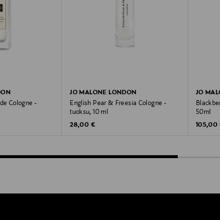
DON
JO MALONE LONDON
JO MA
de Cologne -
English Pear & Freesia Cologne -
Blackbe
tuoksu, 10 ml
50ml
Original Price
Original
28,00 €
105,00