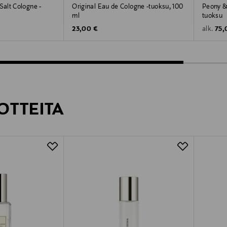
alt Cologne -
Original Eau de Cologne -tuoksu, 100
Peony &
ml
tuoksu
Original Price
Orig
23,00 €
75,
alk.
OTTEITA