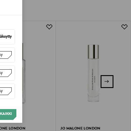
tuotteen koosta riippuen
lla valittuun osoitteeseen.
äksytty
sy
sy
sy
KAIKKI
LONE LONDON
JO MALONE LONDON