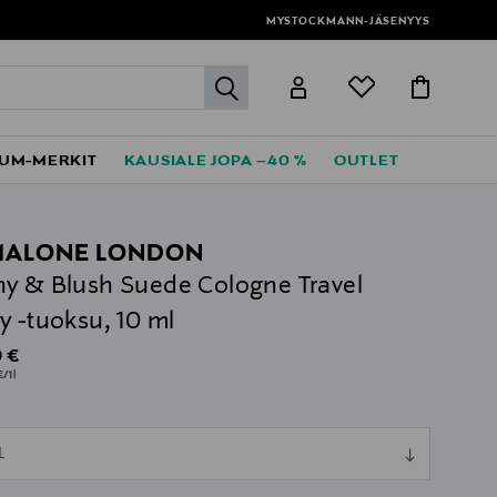
MYSTOCKMANN-JÄSENYYS
label.header.go
UM-MERKIT
KAUSIALE JOPA –40 %
OUTLET
MALONE LONDON
y & Blush Suede Cologne Travel
y -tuoksu, 10 ml
al Price
 €
€/1l
ull
L
ull