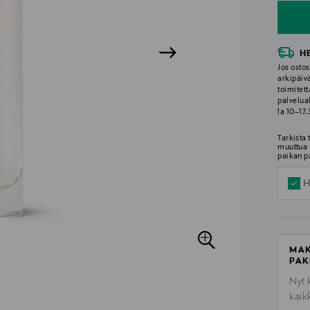
H
Jos ostos
arkipäiv
toimitett
palvelua
la 10–17
Tarkista
muuttua 
paikan p
H
MAK
PAK
Nyt 
kaik