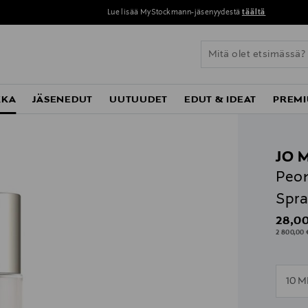
Lue lisää MyStockmann-jäsenyydestä
täältä
KKA
JÄSENEDUT
UUTUUDET
EDUT & IDEAT
PREMI
JO 
Peon
Spra
Origin
28,00
2 800,00 
n
10 M
n