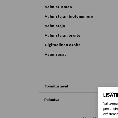
Valmistusmaa
Valmistajan tuotenumero
Valmistaja
Valmistajan osoite
Digitaalinen osoite
Avainsanat
Toimitustavat
LISÄT
Nouto tavaratalosta
Palautus
Valitsemal
Meille on hyvin tärkeää, että olet tyytyvä
personoin
Toimitus automaattiin tai noutopisteeseen
Kosmetiikka- ja luontaistuotepakkaukset tu
evästeaset