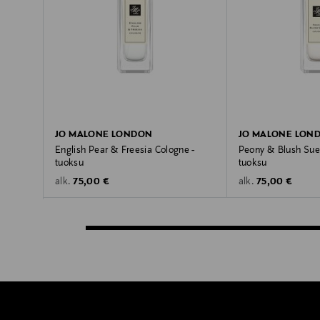
JO MALONE LONDON
JO MALONE LON
English Pear & Freesia Cologne -
Peony & Blush Sue
tuoksu
tuoksu
Original Price
Original Price
75,00 €
75,00 €
alk.
alk.