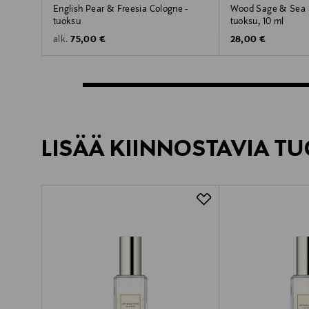
English Pear & Freesia Cologne -
Wood Sage & Sea S
tuoksu
tuoksu, 10 ml
Original Price
Original Price
75,00 €
28,00 €
alk.
LISÄÄ KIINNOSTAVIA TU