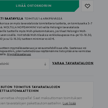
LISÄÄ OSTOSKORIIN
ETI SAATAVILLA
TOIMITUS 1-4 ARKIPÄIVÄSSÄ
korissa on myös tavarataloista toimitettavia tuotteita, on toimitusaika 3–7
ää. WOLTILLA NOPEAMMIN! Voit valita Helsingin tavaratalosta
aville tuotteille myös Wolt-pikatoimituksen, jos tilaat Helsingin Wolt-
lueen sisällä. Voit tehdä Wolt-tilauksia verkkokaupassa ma–pe 10–18.30,
.30 ja su 12–16.30, tuotteen minimiarvo 40 €.
 tuotteen myymäläsaatavuus ja varausmahdollisuus alta. Saatavuus voi
nopeastikin, joten tuotetiedoissa näyttämämme tieto pitää aina varmistaa
äällä.
Myymäläsaatavuus
VARAA TAVARATALOON
elsinki
SUTON TOIMITUS TAVARATALOJEN
ETTIAUTOMAATTEIHIN
kannattaa shoppailla! Saat maksuttoman toimituksen
kien tavaratalojen pakettiautomaatteihin.
Lue lisää