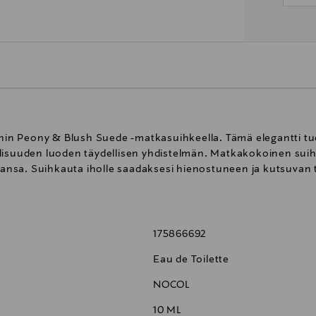
n Peony & Blush Suede -matkasuihkeella. Tämä elegantti tu
llisuuden luoden täydellisen yhdistelmän. Matkakokoinen sui
tahansa. Suihkauta iholle saadaksesi hienostuneen ja kutsuvan
175866692
Eau de Toilette
NOCOL
10 ML