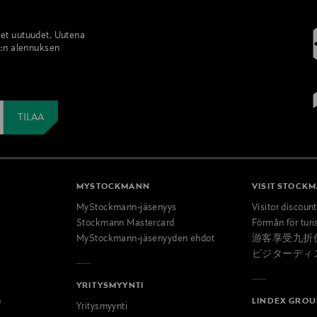
set uutuudet. Uutena
%:n alennuksen
MYSTOCKMANN
VISIT STOCK
MyStockmann-jäsenyys
Visitor discoun
Stockmann Mastercard
Förmån för turi
MyStockmann-jäsenyyden ehdot
游客享受九折
ビジターディ
YRITYSMYYNTI
n
LINDEX GROU
Yritysmyynti