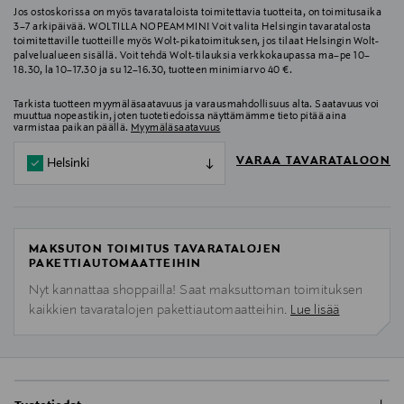
Jos ostoskorissa on myös tavarataloista toimitettavia tuotteita, on toimitusaika
3–7 arkipäivää. WOLTILLA NOPEAMMIN! Voit valita Helsingin tavaratalosta
toimitettaville tuotteille myös Wolt-pikatoimituksen, jos tilaat Helsingin Wolt-
palvelualueen sisällä. Voit tehdä Wolt-tilauksia verkkokaupassa ma–pe 10–
18.30, la 10–17.30 ja su 12–16.30, tuotteen minimiarvo 40 €.
Tarkista tuotteen myymäläsaatavuus ja varausmahdollisuus alta. Saatavuus voi
muuttua nopeastikin, joten tuotetiedoissa näyttämämme tieto pitää aina
varmistaa paikan päällä.
Myymäläsaatavuus
VARAA TAVARATALOON
Helsinki
MAKSUTON TOIMITUS TAVARATALOJEN
PAKETTIAUTOMAATTEIHIN
Nyt kannattaa shoppailla! Saat maksuttoman toimituksen
kaikkien tavaratalojen pakettiautomaatteihin.
Lue lisää