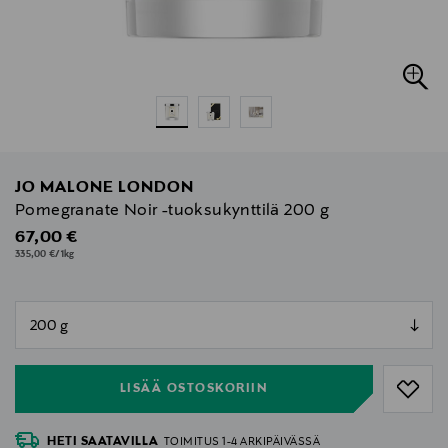
JO MALONE LONDON
Pomegranate Noir -tuoksukynttilä 200 g
Original Price
67,00 €
335,00 €/1kg
null
null
LISÄÄ OSTOSKORIIN
HETI SAATAVILLA
TOIMITUS 1-4 ARKIPÄIVÄSSÄ