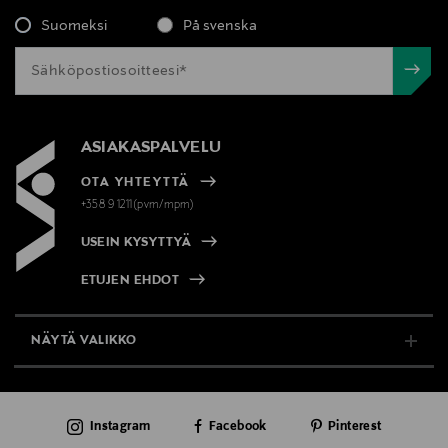
Suomeksi
På svenska
ASIAKASPALVELU
OTA YHTEYTTÄ
+358 9 1211(pvm/mpm)
USEIN KYSYTTYÄ
ETUJEN EHDOT
NÄYTÄ VALIKKO
TUKI & INFO
Instagram
Facebook
Pinterest
AJANKOHTAISTA