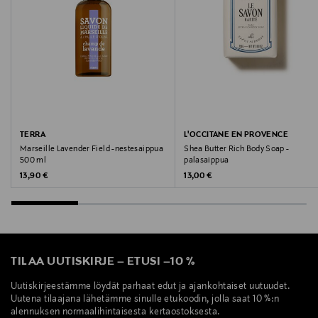
TERRA
L'OCCITANE EN PROVENCE
Marseille Lavender Field -nestesaippua
Shea Butter Rich Body Soap -
500 ml
palasaippua
Original Price
Original Price
13,90 €
13,00 €
TILAA UUTISKIRJE
–
ETUSI
–
10 %
Uutiskirjeestämme löydät parhaat edut ja ajankohtaiset uutuudet.
Uutena tilaajana lähetämme sinulle etukoodin, jolla saat 10 %:n
alennuksen normaalihintaisesta kertaostoksesta.